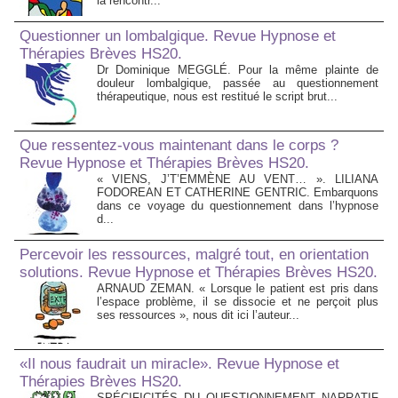
la rencontr...
Questionner un lombalgique. Revue Hypnose et
Thérapies Brèves HS20.
Dr Dominique MEGGLÉ. Pour la même plainte de
douleur lombalgique, passée au questionnement
thérapeutique, nous est restitué le script brut...
Que ressentez-vous maintenant dans le corps ?
Revue Hypnose et Thérapies Brèves HS20.
« VIENS, J’T’EMMÈNE AU VENT… ». LILIANA
FODOREAN ET CATHERINE GENTRIC. Embarquons
dans ce voyage du questionnement dans l’hypnose
d...
Percevoir les ressources, malgré tout, en orientation
solutions. Revue Hypnose et Thérapies Brèves HS20.
ARNAUD ZEMAN. « Lorsque le patient est pris dans
l’espace problème, il se dissocie et ne perçoit plus
ses ressources », nous dit ici l’auteur...
«Il nous faudrait un miracle». Revue Hypnose et
Thérapies Brèves HS20.
SPÉCIFICITÉS DU QUESTIONNEMENT NARRATIF