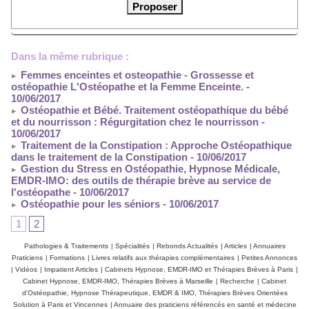
Dans la même rubrique :
Femmes enceintes et osteopathie - Grossesse et
ostéopathie L'Ostéopathe et la Femme Enceinte.
-
10/06/2017
Ostéopathie et Bébé. Traitement ostéopathique du bébé
et du nourrisson : Régurgitation chez le nourrisson
-
10/06/2017
Traitement de la Constipation : Approche Ostéopathique
dans le traitement de la Constipation
- 10/06/2017
Gestion du Stress en Ostéopathie, Hypnose Médicale,
EMDR-IMO: des outils de thérapie brève au service de
l'ostéopathe
- 10/06/2017
Ostéopathie pour les séniors
- 10/06/2017
1
2
Pathologies & Traitements
|
Spécialités
|
Rebonds Actualités
|
Articles
|
Annuaires
Praticiens
|
Formations
|
Livres relatifs aux thérapies complémentaires
|
Petites Annonces
|
Vidéos
|
Impatient Articles
|
Cabinets Hypnose, EMDR-IMO et Thérapies Brèves à Paris
|
Cabinet Hypnose, EMDR-IMO, Thérapies Brèves à Marseille
|
Recherche
|
Cabinet
d'Ostéopathie, Hypnose Thérapeutique, EMDR & IMO, Thérapies Brèves Orientées
Solution à Paris et Vincennes
|
Annuaire des praticiens référencés en santé et médecine