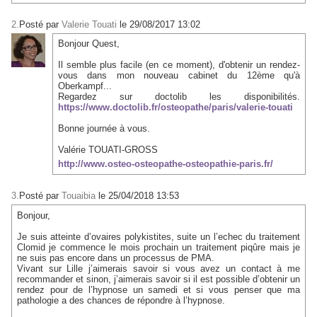
2.
Posté par
Valerie Touati
le 29/08/2017 13:02
Bonjour Quest,
Il semble plus facile (en ce moment), d'obtenir un rendez-
vous dans mon nouveau cabinet du 12ème qu'à
Oberkampf...
Regardez sur doctolib les disponibilités.
https://www.doctolib.fr/osteopathe/paris/valerie-touati
Bonne journée à vous.
Valérie TOUATI-GROSS
http://www.osteo-osteopathe-osteopathie-paris.fr/
3.
Posté par
Touaibia
le 25/04/2018 13:53
Bonjour,
Je suis atteinte d’ovaires polykistites, suite un l’echec du traitement
Clomid je commence le mois prochain un traitement piqûre mais je
ne suis pas encore dans un processus de PMA.
Vivant sur Lille j’aimerais savoir si vous avez un contact à me
recommander et sinon, j’aimerais savoir si il est possible d’obtenir un
rendez pour de l’hypnose un samedi et si vous penser que ma
pathologie a des chances de répondre à l’hypnose.