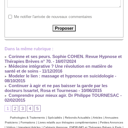
Me notifier l'arrivée de nouveaux commentaires
Dans la même rubrique :
Corinne et ses peurs. Sophie COHEN. Revue Hypnose et
Thérapies Brèves n° 70.
- 16/07/2024
Médecine intégrative ? Une révolution en matière de
santé et de soins
- 11/12/2016
Modeler le lien : massage et hypnose en suicidologie
-
08/10/2015
Continuer à agir et ne pas baisser la garde par les
docteurs Issartel, Rosa et Tournesac
- 10/06/2015
Comprendre pour mieux agir. Dr Philippe TOURNESAC
-
02/02/2015
1
2
3
4
5
Pathologies & Traitements
|
Spécialités
|
Rebonds Actualités
|
Articles
|
Annuaires
Praticiens
|
Formations
|
Livres relatifs aux thérapies complémentaires
|
Petites Annonces
|
Vidéos
|
Impatient Articles
|
Cabinets Hypnose, EMDR-IMO et Thérapies Brèves à Paris
|