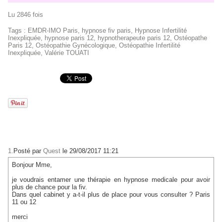
Lu 2846 fois
Tags
:
EMDR-IMO Paris
,
hypnose fiv paris
,
Hypnose Infertilité
Inexpliquée
,
hypnose paris 12
,
hypnotherapeute paris 12
,
Ostéopathe
Paris 12
,
Ostéopathie Gynécologique
,
Ostéopathie Infertilité
Inexpliquée
,
Valérie TOUATI
1.
Posté par
Quest
le 29/08/2017 11:21
Bonjour Mme,
je voudrais entamer une thérapie en hypnose medicale pour avoir
plus de chance pour la fiv.
Dans quel cabinet y a-t-il plus de place pour vous consulter ? Paris
11 ou 12
merci