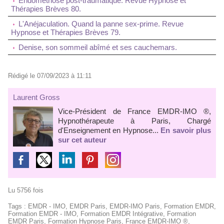
Endométriose post-traumatique. Revue Hypnose et
Thérapies Brèves 80.
L'Anéjaculation. Quand la panne sex-prime. Revue
Hypnose et Thérapies Brèves 79.
Denise, son sommeil abîmé et ses cauchemars.
Rédigé le 07/09/2023 à 11:11
Laurent Gross
Vice-Président de France EMDR-IMO ®,
Hypnothérapeute à Paris, Chargé
d'Enseignement en Hypnose...
En savoir plus
sur cet auteur
Lu 5756 fois
Tags
:
EMDR - IMO
,
EMDR Paris
,
EMDR-IMO Paris
,
Formation EMDR
,
Formation EMDR - IMO
,
Formation EMDR Intégrative
,
Formation
EMDR Paris
,
Formation Hypnose Paris
,
France EMDR-IMO ®
,