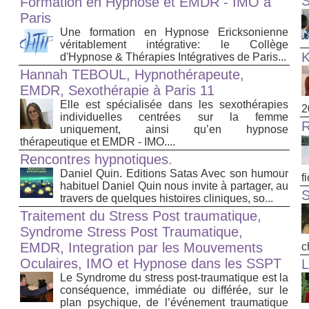
S
Formation en Hypnose et EMDR - IMO à
Paris
Une formation en Hypnose Ericksonienne
véritablement intégrative: le Collège
d'Hypnose & Thérapies Intégratives de Paris...
Hannah TEBOUL, Hypnothérapeute,
EMDR, Sexothérapie à Paris 11
Elle est spécialisée dans les sexothérapies
2
individuelles centrées sur la femme
uniquement, ainsi qu’en hypnose
thérapeutique et EMDR - IMO....
Rencontres hypnotiques.
Daniel Quin. Editions Satas Avec son humour
f
habituel Daniel Quin nous invite à partager, au
travers de quelques histoires cliniques, so...
Traitement du Stress Post traumatique,
Syndrome Stress Post Traumatique,
EMDR, Integration par les Mouvements
c
Oculaires, IMO et Hypnose dans les SSPT
L
Le Syndrome du stress post-traumatique est la
conséquence, immédiate ou différée, sur le
plan psychique, de l’événement traumatique