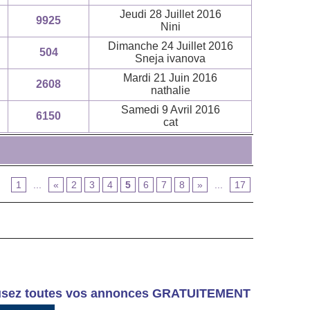
Jeudi 28 Juillet 2016
9925
Nini
Dimanche 24 Juillet 2016
504
Sneja ivanova
Mardi 21 Juin 2016
2608
nathalie
Samedi 9 Avril 2016
6150
cat
1
...
«
2
3
4
5
6
7
8
»
...
17
Diffusez toutes vos annonces GRATUITEMENT