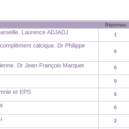
Réponses
rseille. Laurence ADJADJ
1
 complément calcique. Dr Philippe
0
nienne. Dr Jean-François Marquet
0
0
omnie et EPS
0
ra
0
u
2