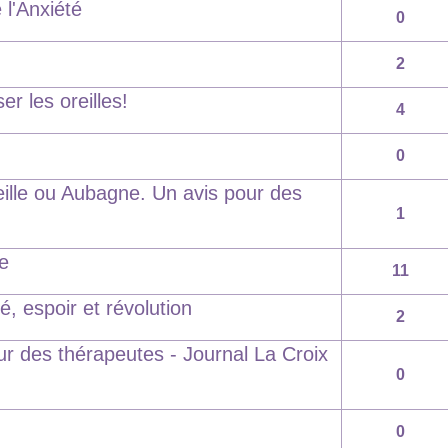
 l'Anxiété
0
2
r les oreilles!
4
0
lle ou Aubagne. Un avis pour des
1
ie
11
 espoir et révolution
2
r des thérapeutes - Journal La Croix
0
0