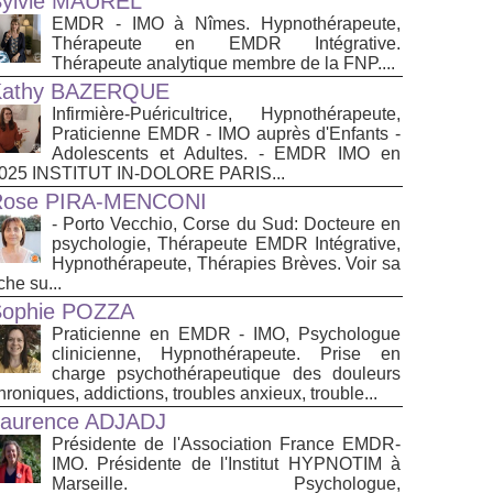
ylvie MAUREL
EMDR - IMO à Nîmes. Hypnothérapeute,
Thérapeute en EMDR Intégrative.
Thérapeute analytique membre de la FNP....
Kathy BAZERQUE
Infirmière-Puéricultrice, Hypnothérapeute,
Praticienne EMDR - IMO auprès d'Enfants -
Adolescents et Adultes. - EMDR IMO en
025 INSTITUT IN-DOLORE PARIS...
Rose PIRA-MENCONI
- Porto Vecchio, Corse du Sud: Docteure en
psychologie, Thérapeute EMDR Intégrative,
Hypnothérapeute, Thérapies Brèves. Voir sa
iche su...
Sophie POZZA
Praticienne en EMDR - IMO, Psychologue
clinicienne, Hypnothérapeute. Prise en
charge psychothérapeutique des douleurs
hroniques, addictions, troubles anxieux, trouble...
aurence ADJADJ
Présidente de l'Association France EMDR-
IMO. Présidente de l'Institut HYPNOTIM à
Marseille. Psychologue,