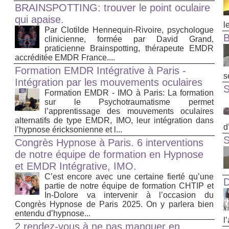
BRAINSPOTTING: trouver le point oculaire
qui apaise.
le
Par Clotilde Hennequin-Rivoire, psychologue
clinicienne, formée par David Grand,
praticienne Brainspotting, thérapeute EMDR
accréditée EMDR France....
Formation EMDR Intégrative à Paris -
s
Intégration par les mouvements oculaires
Formation EMDR - IMO à Paris: La formation
sur le Psychotraumatisme permet
l’apprentissage des mouvements oculaires
alternatifs de type EMDR, IMO, leur intégration dans
d
l’hypnose éricksonienne et l...
S
Congrès Hypnose à Paris. 6 interventions
de notre équipe de formation en Hypnose
et EMDR Intégrative, IMO.
C’est encore avec une certaine fierté qu’une
D
partie de notre équipe de formation CHTIP et
In-Dolore va intervenir à l’occasion du
Congrès Hypnose de Paris 2025. On y parlera bien
entendu d’hypnose...
l
2 rendez-vous à ne pas manquer en