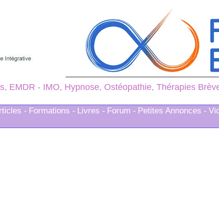
s, EMDR - IMO, Hypnose, Ostéopathie, Thérapies Brèves
rticles -
Formations -
Livres -
Forum -
Petites Annonces -
Vi