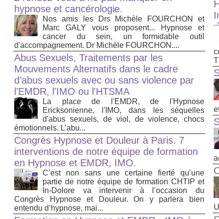
H
hypnose et cancérologie.
I
Nos amis les Drs Michèle FOURCHON et
Marc GALY vous proposent... Hypnose et
cancer du sein, un formidable outil
d'accompagnement. Dr Michèle FOURCHON....
c
Abus Sexuels, Traitements par les
T
Mouvements Alternatifs dans le cadre
S
d’abus sexuels avec ou sans violence par
l'EMDR, l'IMO ou l'HTSMA
La place de l'EMDR, de l'Hypnose
e
Ericksonienne, l'IMO, dans les séquelles
d'abus sexuels, de viol, de violence, chocs
S
émotionnels. L’abu...
Congrès Hypnose et Douleur à Paris. 7
interventions de notre équipe de formation
a
en Hypnose et EMDR, IMO.
O
C’est non sans une certaine fierté qu’une
partie de notre équipe de formation CHTIP et
In-Dolore va intervenir à l’occasion du
Congrès Hypnose et Douleur. On y parlera bien
U
entendu d’hypnose, mai...