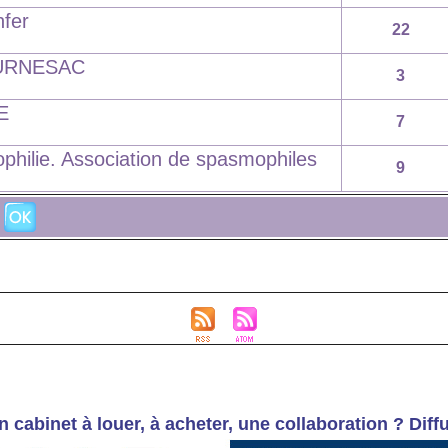
nfer
22
TOURNESAC
3
E
7
philie. Association de spasmophiles
9
n cabinet à louer, à acheter, une collaboration ? 