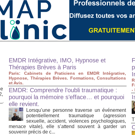
EMDR Intégrative, IMO, Hypnose et
F
Thérapies Brèves à Paris
p
Paris: Cabinets de Praticiens en EMDR Intégrative,
I
Hypnose, Thérapies Brèves. Formations, Consultations
R
et Avis.
F
de
EMDR: Comprendre l’oubli traumatique :
-
2,
pourquoi la mémoire s’efface… et pourquoi
I
elle revient.
Lorsqu’une personne traverse un événement
potentiellement traumatique (agression
T
sexuelle, accident, violences psychologiques,
menace vitale), elle s’attend souvent à garder un
C
souvenir précis de c...