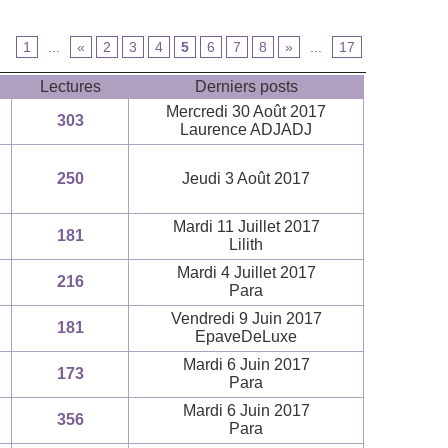
1
...
«
2
3
4
5
6
7
8
»
...
17
Lectures
Derniers posts
Mercredi 30 Août 2017
303
Laurence ADJADJ
250
Jeudi 3 Août 2017
Mardi 11 Juillet 2017
181
Lilith
Mardi 4 Juillet 2017
216
Para
Vendredi 9 Juin 2017
181
EpaveDeLuxe
Mardi 6 Juin 2017
173
Para
Mardi 6 Juin 2017
356
Para