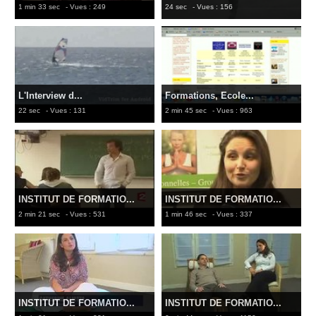
1 min 33 sec
- Vues : 249
24 sec
- Vues : 156
L'Interview d...
Formations, Ecole...
22 sec
- Vues : 131
2 min 45 sec
- Vues : 963
INSTITUT DE FORMATIO...
INSTITUT DE FORMATIO...
2 min 21 sec
- Vues : 531
1 min 46 sec
- Vues : 337
INSTITUT DE FORMATIO...
INSTITUT DE FORMATIO...