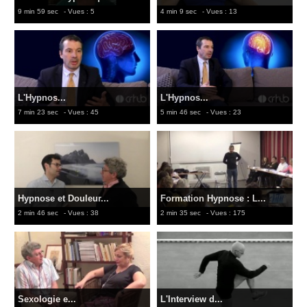
9 min 59 sec
- Vues : 5
4 min 9 sec
- Vues : 13
L'Hypnos...
L'Hypnos...
7 min 23 sec
- Vues : 45
5 min 46 sec
- Vues : 23
Hypnose et Douleur...
Formation Hypnose : L...
2 min 46 sec
- Vues : 38
2 min 35 sec
- Vues : 175
Sexologie e...
L'Interview d...