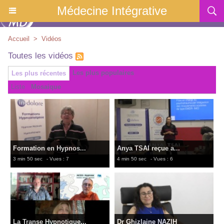
Médecine Intégrative
Accueil
>
Vidéos
Toutes les vidéos
Les plus populaires
Les plus récentes
Liste
Mosaique
Formation en Hypnos...
Anya TSAI reçue a...
3 min 50 sec
- Vues : 7
4 min 50 sec
- Vues : 6
La Transe Hypnotique...
Dr Ghizlaine NAZIH