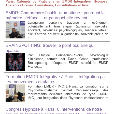
Paris: Cabinets de Praticiens en EMDR Intégrative, Hypnose,
Thérapies Brèves. Formations, Consultations et Avis.
EMDR: Comprendre l’oubli traumatique : pourquoi la
mémoire s’efface… et pourquoi elle revient.
Lorsqu’une personne traverse un événement
potentiellement traumatique (agression sexuelle,
accident, violences psychologiques, menace vitale),
elle s’attend souvent à garder un souvenir précis de
c...
BRAINSPOTTING: trouver le point oculaire qui
apaise.
Par Clotilde Hennequin-Rivoire, psychologue
clinicienne, formée par David Grand, praticienne
Brainspotting, thérapeute EMDR accréditée EMDR
France....
Formation EMDR Intégrative à Paris - Intégration par
les mouvements oculaires
Formation EMDR - IMO à Paris: La formation sur le
Psychotraumatisme permet l’apprentissage des
mouvements oculaires alternatifs de type EMDR,
IMO, leur intégration dans l’hypnose éricksonienne et
l...
Congrès Hypnose à Paris. 6 interventions de notre