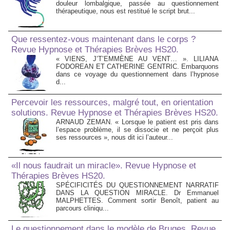
douleur lombalgique, passée au questionnement
thérapeutique, nous est restitué le script brut...
Que ressentez-vous maintenant dans le corps ?
Revue Hypnose et Thérapies Brèves HS20.
« VIENS, J’T’EMMÈNE AU VENT… ». LILIANA
FODOREAN ET CATHERINE GENTRIC. Embarquons
dans ce voyage du questionnement dans l’hypnose
d...
Percevoir les ressources, malgré tout, en orientation
solutions. Revue Hypnose et Thérapies Brèves HS20.
ARNAUD ZEMAN. « Lorsque le patient est pris dans
l’espace problème, il se dissocie et ne perçoit plus
ses ressources », nous dit ici l’auteur...
«Il nous faudrait un miracle». Revue Hypnose et
Thérapies Brèves HS20.
SPÉCIFICITÉS DU QUESTIONNEMENT NARRATIF
DANS LA QUESTION MIRACLE. Dr Emmanuel
MALPHETTES. Comment sortir Benoît, patient au
parcours cliniqu...
Le questionnement dans le modèle de Bruges. Revue