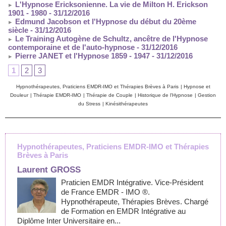
L'Hypnose Ericksonienne. La vie de Milton H. Erickson
1901 - 1980
- 31/12/2016
Edmund Jacobson et l'Hypnose du début du 20ème
siècle
- 31/12/2016
Le Training Autogène de Schultz, ancêtre de l'Hypnose
contemporaine et de l'auto-hypnose
- 31/12/2016
Pierre JANET et l'Hypnose 1859 - 1947
- 31/12/2016
1
2
3
Hypnothérapeutes, Praticiens EMDR-IMO et Thérapies Brèves à Paris
|
Hypnose et
Douleur
|
Thérapie EMDR-IMO
|
Thérapie de Couple
|
Historique de l'Hypnose
|
Gestion
du Stress
|
Kinésithérapeutes
Hypnothérapeutes, Praticiens EMDR-IMO et Thérapies
Brèves à Paris
Laurent GROSS
Praticien EMDR Intégrative. Vice-Président
de France EMDR - IMO ®.
Hypnothérapeute, Thérapies Brèves. Chargé
de Formation en EMDR Intégrative au
Diplôme Inter Universitaire en...