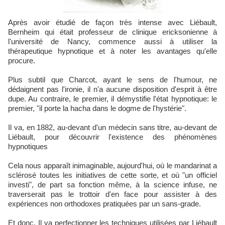
Après avoir étudié de façon très intense avec Liébault,
Bernheim qui était professeur de clinique ericksonienne à
l'université de Nancy, commence aussi à utiliser la
thérapeutique hypnotique et à noter les avantages qu'elle
procure.
Plus subtil que Charcot, ayant le sens de l'humour, ne
dédaignent pas l'ironie, il n'a aucune disposition d'esprit à être
dupe. Au contraire, le premier, il démystifie l'état hypnotique: le
premier, "il porte la hacha dans le dogme de l'hystérie".
Il va, en 1882, au-devant d'un médecin sans titre, au-devant de
Liébault, pour découvrir l'existence des phénomènes
hypnotiques
Cela nous apparaît inimaginable, aujourd'hui, où le mandarinat a
sclérosé toutes les initiatives de cette sorte, et où "un officiel
investi", de part sa fonction même, à la science infuse, ne
traverserait pas le trottoir d'en face pour assister à des
expériences non orthodoxes pratiquées par un sans-grade.
Et donc, Il va perfectionner les techniques utilisées par Liébault