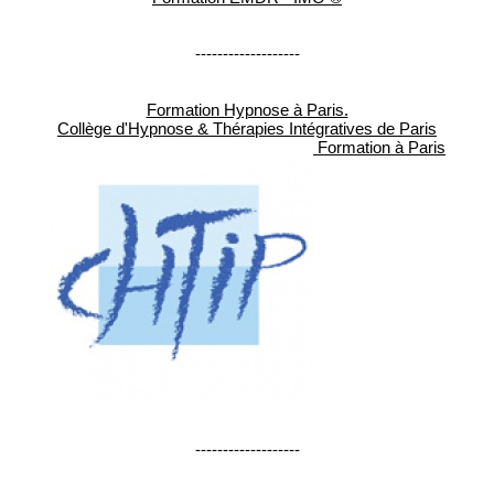
-------------------
Formation Hypnose à Paris.
Collège d'Hypnose & Thérapies Intégratives de Paris
Formation à Paris
-------------------