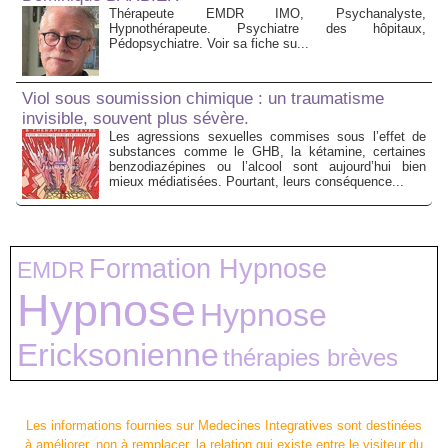
Thérapeute EMDR IMO, Psychanalyste,
Hypnothérapeute. Psychiatre des hôpitaux,
Pédopsychiatre. Voir sa fiche su...
Viol sous soumission chimique : un traumatisme
invisible, souvent plus sévère.
Les agressions sexuelles commises sous l’effet de
substances comme le GHB, la kétamine, certaines
benzodiazépines ou l’alcool sont aujourd’hui bien
mieux médiatisées. Pourtant, leurs conséquence...
Formation Hypnose
EMDR
Hypnose
Hypnose
Ericksonienne
thérapies brèves
Les informations fournies sur Medecines Integratives sont destinées
à améliorer, non à remplacer, la relation qui existe entre le visiteur du