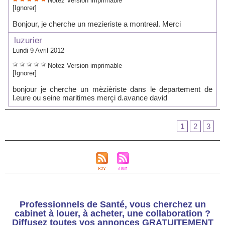
Notez
Version imprimable
[Ignorer]
Bonjour, je cherche un mezieriste a montreal. Merci
luzurier
Lundi 9 Avril 2012
Notez
Version imprimable
[Ignorer]
bonjour je cherche un mèzièriste dans le departement de
l.eure ou seine maritimes merçi d.avance david
1
2
3
Professionnels de Santé, vous cherchez un
cabinet à louer, à acheter, une collaboration ?
Diffusez toutes vos annonces GRATUITEMENT