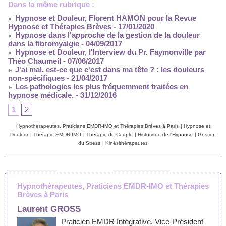
Dans la même rubrique :
Hypnose et Douleur, Florent HAMON pour la Revue
Hypnose et Thérapies Brèves
- 17/01/2020
Hypnose dans l'approche de la gestion de la douleur
dans la fibromyalgie
- 04/09/2017
Hypnose et Douleur, l'Interview du Pr. Faymonville par
Théo Chaumeil
- 07/06/2017
J'ai mal, est-ce que c'est dans ma tête ? : les douleurs
non-spécifiques
- 21/04/2017
Les pathologies les plus fréquemment traitées en
hypnose médicale.
- 31/12/2016
1
2
Hypnothérapeutes, Praticiens EMDR-IMO et Thérapies Brèves à Paris
|
Hypnose et
Douleur
|
Thérapie EMDR-IMO
|
Thérapie de Couple
|
Historique de l'Hypnose
|
Gestion
du Stress
|
Kinésithérapeutes
Hypnothérapeutes, Praticiens EMDR-IMO et Thérapies
Brèves à Paris
Laurent GROSS
Praticien EMDR Intégrative. Vice-Président