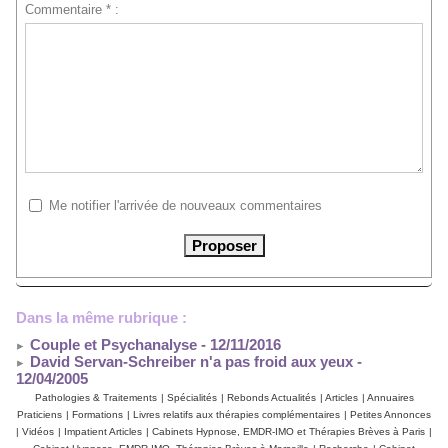
Commentaire * :
Me notifier l'arrivée de nouveaux commentaires
Dans la même rubrique :
Couple et Psychanalyse
- 12/11/2016
David Servan-Schreiber n'a pas froid aux yeux
-
12/04/2005
Pathologies & Traitements
|
Spécialités
|
Rebonds Actualités
|
Articles
|
Annuaires
Praticiens
|
Formations
|
Livres relatifs aux thérapies complémentaires
|
Petites Annonces
|
Vidéos
|
Impatient Articles
|
Cabinets Hypnose, EMDR-IMO et Thérapies Brèves à Paris
|