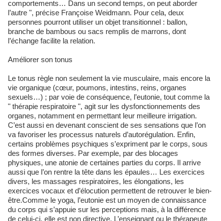
comportements… Dans un second temps, on peut aborder
l’autre ", précise Françoise Weidmann. Pour cela, deux
personnes pourront utiliser un objet transitionnel : ballon,
branche de bambous ou sacs remplis de marrons, dont
l’échange facilite la relation.
Améliorer son tonus
Le tonus règle non seulement la vie musculaire, mais encore la
vie organique (cœur, poumons, intestins, reins, organes
sexuels…) ; par voie de conséquence, l’eutonie, tout comme la
" thérapie respiratoire ", agit sur les dysfonctionnements des
organes, notamment en permettant leur meilleure irrigation.
C’est aussi en devenant conscient de ses sensations que l’on
va favoriser les processus naturels d’autorégulation. Enfin,
certains problèmes psychiques s’expriment par le corps, sous
des formes diverses. Par exemple, par des blocages
physiques, une atonie de certaines parties du corps. Il arrive
aussi que l’on rentre la tête dans les épaules… Les exercices
divers, les massages respiratoires, les élongations, les
exercices vocaux et d’élocution permettent de retrouver le bien-
être.Comme le yoga, l’eutonie est un moyen de connaissance
du corps qui s’appuie sur les perceptions mais, à la différence
de celui-ci, elle est non directive. L’enseignant ou le thérapeute