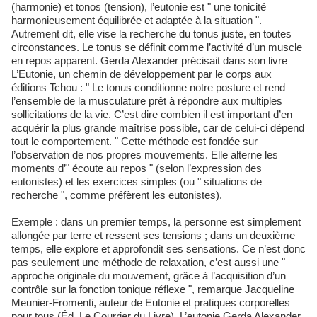
(harmonie) et tonos (tension), l’eutonie est " une tonicité
harmonieusement équilibrée et adaptée à la situation ".
Autrement dit, elle vise la recherche du tonus juste, en toutes
circonstances. Le tonus se définit comme l’activité d’un muscle
en repos apparent. Gerda Alexander précisait dans son livre
L’Eutonie, un chemin de développement par le corps aux
éditions Tchou : " Le tonus conditionne notre posture et rend
l’ensemble de la musculature prêt à répondre aux multiples
sollicitations de la vie. C’est dire combien il est important d’en
acquérir la plus grande maîtrise possible, car de celui-ci dépend
tout le comportement. " Cette méthode est fondée sur
l’observation de nos propres mouvements. Elle alterne les
moments d’" écoute au repos " (selon l’expression des
eutonistes) et les exercices simples (ou " situations de
recherche ", comme préfèrent les eutonistes).
Exemple : dans un premier temps, la personne est simplement
allongée par terre et ressent ses tensions ; dans un deuxième
temps, elle explore et approfondit ses sensations. Ce n’est donc
pas seulement une méthode de relaxation, c’est aussi une "
approche originale du mouvement, grâce à l’acquisition d’un
contrôle sur la fonction tonique réflexe ", remarque Jacqueline
Meunier-Fromenti, auteur de Eutonie et pratiques corporelles
pour tous (Éd. Le Courrier du Livre). L’eutonie Gerda Alexander