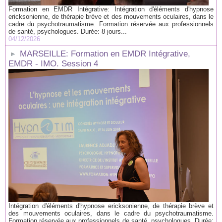
Formation en EMDR Intégrative: Intégration d'éléments d'hypnose
ericksonienne, de thérapie brève et des mouvements oculaires, dans le
cadre du psychotraumatisme. Formation réservée aux professionnels
de santé, psychologues. Durée: 8 jours...
04/12/2026
MARSEILLE: Formation en EMDR Intégrative,
EMDR - IMO. Session 4
Intégration d'éléments d'hypnose ericksonienne, de thérapie brève et
des mouvements oculaires, dans le cadre du psychotraumatisme.
Formation réservée aux professionnels de santé, psychologues. Durée: