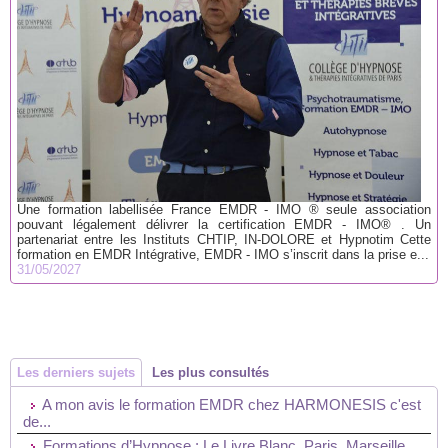
Une formation labellisée France EMDR - IMO ® seule association
pouvant légalement délivrer la certification EMDR - IMO® . Un
partenariat entre les Instituts CHTIP, IN-DOLORE et Hypnotim Cette
formation en EMDR Intégrative, EMDR - IMO s’inscrit dans la prise e...
31/05/2027
Les derniers sujets
Les plus consultés
A mon avis le formation EMDR chez HARMONESIS c'est
de...
Formations d’Hypnose : Le Livre Blanc. Paris, Marseille,