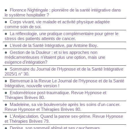
Florence Nightingale : pionnière de la santé intégrative dans
le système hospitalier ?
Corps vivant, vie malade et activité physique adaptée
comme soin de soi.
La réflexologie, une pratique complémentaire pour gérer le
stress des patients atteints de cancer.
L’éveil de la Santé Intégrative, par Antoine Bioy.
Gestion de la Douleur : et si les approches non
médicamenteuses n’étaient plus une option, mais une
exigence d'intégration?
Sommaire du Journal de l'Hypnose et de la Santé Intégrative
2025/1 n° 30.
Bienvenue à la Revue Le Journal de l'Hypnose et de la Santé
Intégrative, nouvelle version !
Endométriose post-traumatique. Revue Hypnose et
Thérapies Brèves 80.
Madeleine, sa vie bouleversée après les soins d'un cancer.
Revue Hypnose et Thérapies Brèves 80.
L'Anéjaculation. Quand la panne sex-prime. Revue Hypnose
et Thérapies Brèves 79.
Denise, son sommeil abîmé et ses cauchemars.