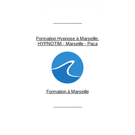
-------------------
Formation Hypnose à Marseille.
HYPNOTIM - Marseille - Paca
Formation à Marseille
-------------------