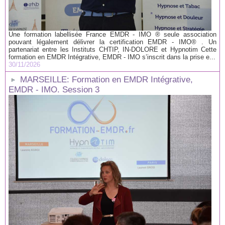
Une formation labellisée France EMDR - IMO ® seule association
pouvant légalement délivrer la certification EMDR - IMO® . Un
partenariat entre les Instituts CHTIP, IN-DOLORE et Hypnotim Cette
formation en EMDR Intégrative, EMDR - IMO s’inscrit dans la prise e...
30/11/2026
MARSEILLE: Formation en EMDR Intégrative,
EMDR - IMO. Session 3