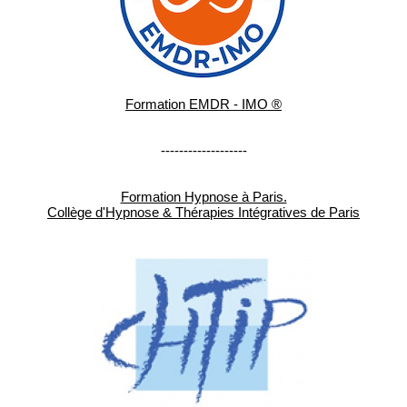
Formation EMDR - IMO ®
-------------------
Formation Hypnose à Paris.
Collège d'Hypnose & Thérapies Intégratives de Paris