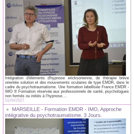
Intégration d'éléments d'hypnose ericksonienne, de thérapie brève
orientée solution et des mouvements oculaires de type EMDR, dans le
cadre du psychotraumatisme. Une formation labellisée France EMDR -
IMO ® Formation réservée aux professionnels de santé, psychologues
non formés ou initiés à l’hypnose....
01/04/2027
MARSEILLE - Formation EMDR - IMO, Approche
intégrative du psychotraumatisme. 3 Jours.