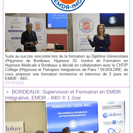
Suite au succès rencontré lors de la formation au Diplôme Universitaire
d'Hypnose de Bordeaux, Hypnose 33, Institut de Formation en
Hypnose Médicale à Bordeaux a décidé en collaboration avec le CHTIP
Collège d'Hypnose et Thérapies Intégratives de Paris * IN-DOLORE, de
vous proposer une formation immersive et intensive de 3 jours en
EMDR - IMO...
07/10/2026
BORDEAUX: Supervision et Formation en EMDR
Intégrative, EMDR - IMO ® 1 Jour