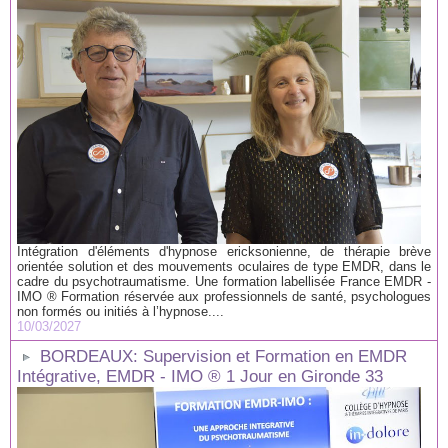
Intégration d'éléments d'hypnose ericksonienne, de thérapie brève
orientée solution et des mouvements oculaires de type EMDR, dans le
cadre du psychotraumatisme. Une formation labellisée France EMDR -
IMO ® Formation réservée aux professionnels de santé, psychologues
non formés ou initiés à l’hypnose....
10/03/2027
BORDEAUX: Supervision et Formation en EMDR
Intégrative, EMDR - IMO ® 1 Jour en Gironde 33