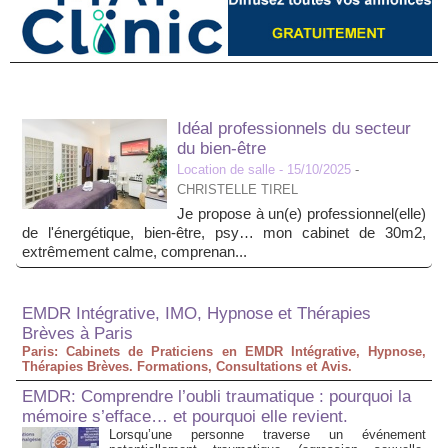
Idéal professionnels du secteur
du bien-être
Location de salle
- 15/10/2025
-
CHRISTELLE TIREL
Je propose à un(e) professionnel(elle)
de l'énergétique, bien-être, psy… mon cabinet de 30m2,
extrêmement calme, comprenan...
EMDR Intégrative, IMO, Hypnose et Thérapies
Brèves à Paris
Paris: Cabinets de Praticiens en EMDR Intégrative, Hypnose,
Thérapies Brèves. Formations, Consultations et Avis.
EMDR: Comprendre l’oubli traumatique : pourquoi la
mémoire s’efface… et pourquoi elle revient.
Lorsqu’une personne traverse un événement