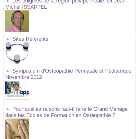
Les énigmes de la région pelvipérinéale. Dr Jean-
Michel ISSARTEL
Sites Référents
Symposium d'Ostéopathie Périnatale et Pédiatrique.
Novembre 2012
Pour quelles raisons faut-il faire le Grand Ménage
dans les Ecoles de Formation en Ostéopathie ?