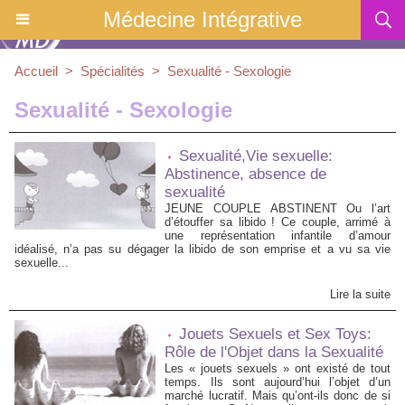
Médecine Intégrative
Accueil
>
Spécialités
>
Sexualité - Sexologie
Sexualité - Sexologie
Sexualité,Vie sexuelle:
Abstinence, absence de
sexualité
JEUNE COUPLE ABSTINENT Ou l’art
d’étouffer sa libido ! Ce couple, arrimé à
une représentation infantile d’amour
idéalisé, n’a pas su dégager la libido de son emprise et a vu sa vie
sexuelle...
Lire la suite
Jouets Sexuels et Sex Toys:
Rôle de l'Objet dans la Sexualité
Les « jouets sexuels » ont existé de tout
temps. Ils sont aujourd’hui l’objet d’un
marché lucratif. Mais qu’ont-ils donc de si