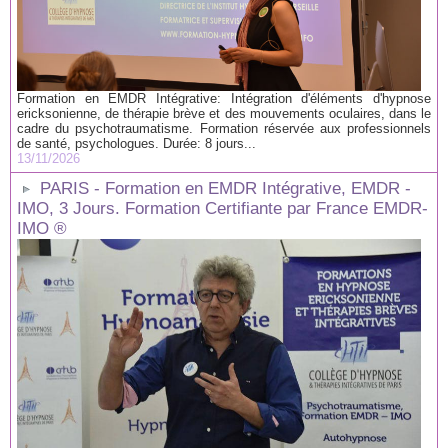
Formation en EMDR Intégrative: Intégration d'éléments d'hypnose
ericksonienne, de thérapie brève et des mouvements oculaires, dans le
cadre du psychotraumatisme. Formation réservée aux professionnels
de santé, psychologues. Durée: 8 jours...
13/11/2026
PARIS - Formation en EMDR Intégrative, EMDR -
IMO, 3 Jours. Formation Certifiante par France EMDR-
IMO ®