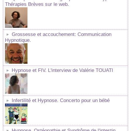
Thérapies Brèves sur le web.
Grossesse et accouchement: Communication
Hypnotique.
Hypnose et FIV. L'interview de Valérie TOUATI
Infertilité et Hypnose. Concerto pour un bébé
Hypnose, Ostéopathie et Syndrôme de l'intestin