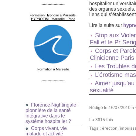
hospitalier universita
-------------------
des organes sexuels.
liens qui s’établissent
Formation Hypnose à Marseille.
HYPNOTIM - Marseille - Paca
Lire la suite sur
hypn
Stop aux Viole
Fall et le Pr Se
Corps et Parol
Clinicienne Paris
Les Troubles de
Formation à Marseille
L’érotisme mas
-------------------
Aimer jusqu'au 
sexualité
Florence Nightingale :
Rédigé le 16/07/2010 à 
pionnière de la santé
intégrative dans le
Lu 3615 fois
système hospitalier ?
Corps vivant, vie
Tags
:
érection
,
impuiss
malade et activité