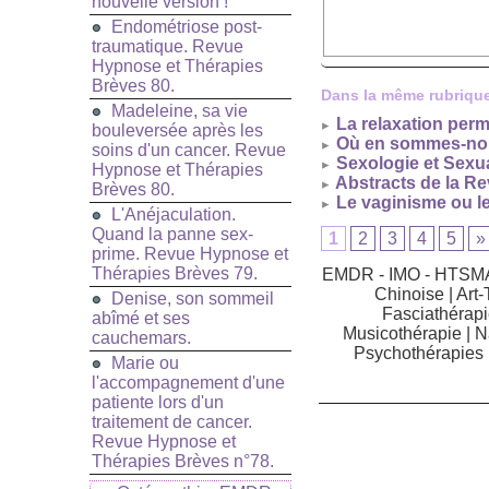
nouvelle version !
Endométriose post-
traumatique. Revue
Hypnose et Thérapies
Brèves 80.
Dans la même rubrique
Madeleine, sa vie
La relaxation perm
bouleversée après les
Où en sommes-nous
soins d'un cancer. Revue
Sexologie et Sexua
Hypnose et Thérapies
Abstracts de la R
Brèves 80.
Le vaginisme ou l
L'Anéjaculation.
Quand la panne sex-
1
2
3
4
5
»
prime. Revue Hypnose et
Thérapies Brèves 79.
EMDR - IMO - HTSM
Chinoise
|
Art-
Denise, son sommeil
Fasciathérapi
abîmé et ses
Musicothérapie
|
N
cauchemars.
Psychothérapies
Marie ou
l'accompagnement d'une
patiente lors d'un
traitement de cancer.
Revue Hypnose et
Thérapies Brèves n°78.