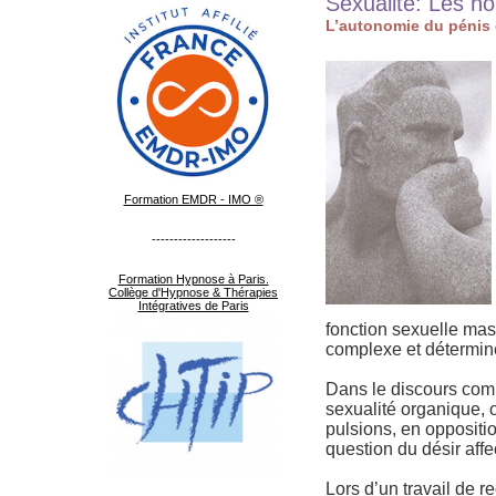
Sexualité: Les h
L’autonomie du pénis 
Formation EMDR - IMO ®
-------------------
Formation Hypnose à Paris.
Collège d'Hypnose & Thérapies
Intégratives de Paris
fonction sexuelle masc
complexe et détermin
Dans le discours com
sexualité organique, 
pulsions, en opposit
question du désir affe
Lors d’un travail de