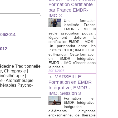
Formation Certifiante
par France EMDR-
IMO ®
Une formation
labellisée France
EMDR - IMO ®
seule association pouvant
/06/2014
légalement délivrer la
certification EMDR - IMO® .
Un partenariat entre les
2012
Instituts CHTIP, IN-DOLORE
et Hypnotim Cette formation
en EMDR Intégrative,
EMDR - IMO s’inscrit dans
decine Traditionnelle
la prise e...
e, Chiropraxie
|
30/11/2026
inésithérapie
|
MARSEILLE:
e - Aromathérapie
|
Formation en EMDR
hérapies Psycho-
Intégrative, EMDR -
IMO. Session 3
Formation en
EMDR Intégrative:
Intégration
d'éléments d'hypnose
ericksonienne, de thérapie