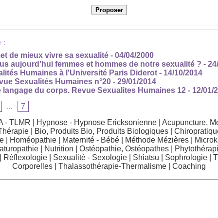
 :
et de mieux vivre sa sexualité
- 04/04/2000
 aujourd’hui femmes et hommes de notre sexualité ?
- 24
lités Humaines à l'Université Paris Diderot
- 14/10/2014
evue Sexualités Humaines n°20
- 29/01/2014
e langage du corps. Revue Sexualites Humaines 12
- 12/01/
...
7
A - TLMR
|
Hypnose - Hypnose Ericksonienne
|
Acupuncture, Mé
Thérapie
|
Bio, Produits Bio, Produits Biologiques
|
Chiropratiqu
e
|
Homéopathie
|
Maternité - Bébé
|
Méthode Mézières
|
Microk
aturopathie
|
Nutrition
|
Ostéopathie, Ostéopathes
|
Phytothérapi
|
Réflexologie
|
Sexualité - Sexologie
|
Shiatsu
|
Sophrologie
|
T
Corporelles
|
Thalassothérapie-Thermalisme
|
Coaching