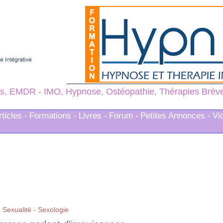
s, EMDR - IMO, Hypnose, Ostéopathie, Thérapies Brèves
rticles -
Formations -
Livres -
Forum -
Petites Annonces -
Vi
>
Sexualité - Sexologie