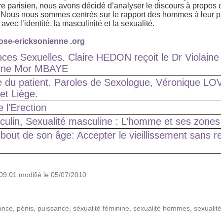
ire parisien, nous avons décidé d’analyser le discours à propos 
 Nous nous sommes centrés sur le rapport des hommes à leur pr
 avec l’identité, la masculinité et la sexualité.
ose-ericksonienne
.org
nces Sexuelles. Claire HEDON reçoit le Dr Violain
rigne Mor MBAYE
e du patient. Paroles de Sexologue, Véronique L
 et Liège.
 l'Erection
culin, Sexualité masculine : L’homme et ses zone
bout de son âge: Accepter le vieillissement sans 
09:01 modifié le 05/07/2010
ance
,
pénis
,
puissance
,
séxualité féminine
,
sexualité hommes
,
sexualit