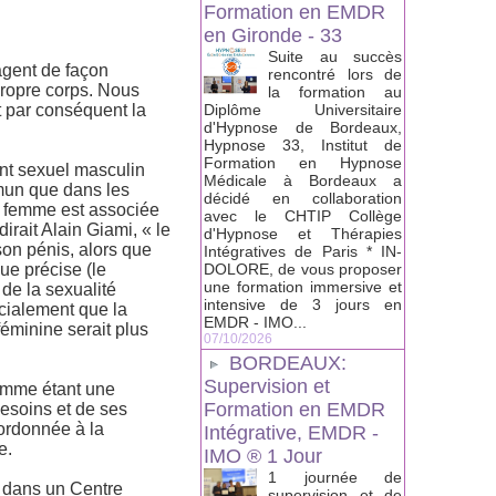
Formation en EMDR
en Gironde - 33
Suite au succès
agent de façon
rencontré lors de
propre corps. Nous
la formation au
t par conséquent la
Diplôme Universitaire
d'Hypnose de Bordeaux,
Hypnose 33, Institut de
Formation en Hypnose
nt sexuel masculin
Médicale à Bordeaux a
mmun que dans les
décidé en collaboration
la femme est associée
avec le CHTIP Collège
irait Alain Giami, « le
d'Hypnose et Thérapies
son pénis, alors que
Intégratives de Paris * IN-
ue précise (le
DOLORE, de vous proposer
une formation immersive et
 de la sexualité
intensive de 3 jours en
ocialement que la
EMDR - IMO...
féminine serait plus
07/10/2026
BORDEAUX:
Supervision et
omme étant une
Formation en EMDR
besoins et de ses
ordonnée à la
Intégrative, EMDR -
e.
IMO ® 1 Jour
1 journée de
e dans un Centre
supervision et de