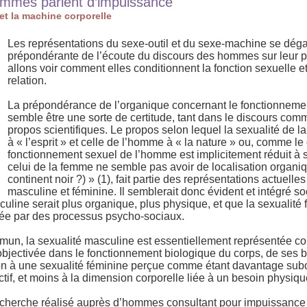
ommes parlent d’impuissance
et la machine corporelle
Les représentations du sexe-outil et du sexe-machine se dég
prépondérante de l’écoute du discours des hommes sur leur 
allons voir comment elles conditionnent la fonction sexuelle e
relation.
La prépondérance de l’organique concernant le fonctionneme
semble être une sorte de certitude, tant dans le discours co
propos scientifiques. Le propos selon lequel la sexualité de 
à « l’esprit » et celle de l’homme à « la nature » ou, comme le d
fonctionnement sexuel de l’homme est implicitement réduit à 
celui de la femme ne semble pas avoir de localisation organiq
continent noir ?) » (1), fait partie des représentations actuelles
masculine et féminine. Il semblerait donc évident et intégré s
uline serait plus organique, plus physique, et que la sexualité 
ée par des processus psycho-sociaux.
mun, la sexualité masculine est essentiellement représentée c
objectivée dans le fonctionnement biologique du corps, de ses 
ion à une sexualité féminine perçue comme étant davantage sub
ctif, et moins à la dimension corporelle liée à un besoin physiqu
 recherche réalisé auprès d’hommes consultant pour impuissanc