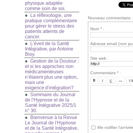
physique adaptée
comme soin de soi.
La réflexologie, une
Nouveau commentaire :
pratique complémentaire
pour gérer le stress des
Nom * :
patients atteints de
cancer.
L’éveil de la Santé
Adresse email (non pub
Intégrative, par Antoine
Bioy.
Site web :
Gestion de la Douleur :
et si les approches non
médicamenteuses
Commentaire * :
n’étaient plus une option,
mais une
exigence d'intégration?
Sommaire du Journal
de l'Hypnose et de la
Santé Intégrative 2025/1
n° 30.
Bienvenue à la Revue
Le Journal de l'Hypnose
Me notifier l'arri
et de la Santé Intégrative,