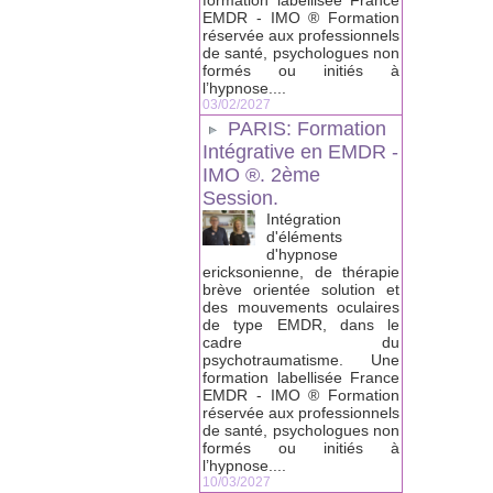
formation labellisée France
EMDR - IMO ® Formation
réservée aux professionnels
de santé, psychologues non
formés ou initiés à
l’hypnose....
03/02/2027
PARIS: Formation
Intégrative en EMDR -
IMO ®. 2ème
Session.
Intégration
d'éléments
d'hypnose
ericksonienne, de thérapie
brève orientée solution et
des mouvements oculaires
de type EMDR, dans le
cadre du
psychotraumatisme. Une
formation labellisée France
EMDR - IMO ® Formation
réservée aux professionnels
de santé, psychologues non
formés ou initiés à
l’hypnose....
10/03/2027