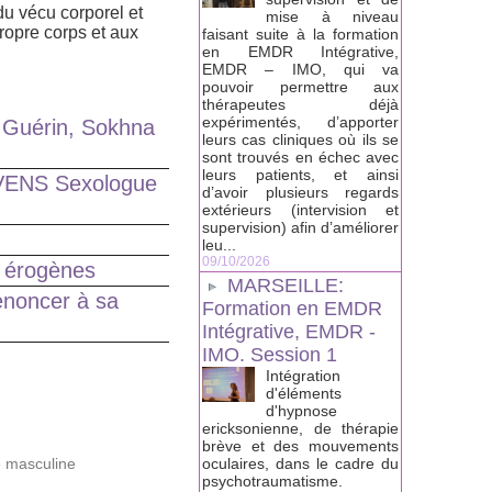
du vécu corporel et
mise à niveau
opre corps et aux
faisant suite à la formation
en EMDR Intégrative,
EMDR – IMO, qui va
pouvoir permettre aux
thérapeutes déjà
expérimentés, d’apporter
e Guérin, Sokhna
leurs cas cliniques où ils se
sont trouvés en échec avec
leurs patients, et ainsi
OVENS Sexologue
d’avoir plusieurs regards
extérieurs (intervision et
supervision) afin d’améliorer
leu...
09/10/2026
s érogènes
MARSEILLE:
renoncer à sa
Formation en EMDR
Intégrative, EMDR -
IMO. Session 1
Intégration
d'éléments
d'hypnose
ericksonienne, de thérapie
brève et des mouvements
é masculine
oculaires, dans le cadre du
psychotraumatisme.