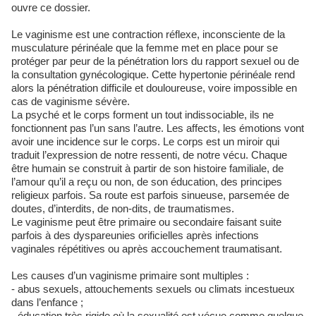
ouvre ce dossier.
Le vaginisme est une contraction réflexe, inconsciente de la
musculature périnéale que la femme met en place pour se
protéger par peur de la pénétration lors du rapport sexuel ou de
la consultation gynécologique. Cette hypertonie périnéale rend
alors la pénétration difficile et douloureuse, voire impossible en
cas de vaginisme sévère.
La psyché et le corps forment un tout indissociable, ils ne
fonctionnent pas l’un sans l’autre. Les affects, les émotions vont
avoir une incidence sur le corps. Le corps est un miroir qui
traduit l’expression de notre ressenti, de notre vécu. Chaque
être humain se construit à partir de son histoire familiale, de
l’amour qu’il a reçu ou non, de son éducation, des principes
religieux parfois. Sa route est parfois sinueuse, parsemée de
doutes, d’interdits, de non-dits, de traumatismes.
Le vaginisme peut être primaire ou secondaire faisant suite
parfois à des dyspareunies orificielles après infections
vaginales répétitives ou après accouchement traumatisant.
Les causes d’un vaginisme primaire sont multiples :
- abus sexuels, attouchements sexuels ou climats incestueux
dans l’enfance ;
- éducation très rigide où la sexualité est vécue comme quelque