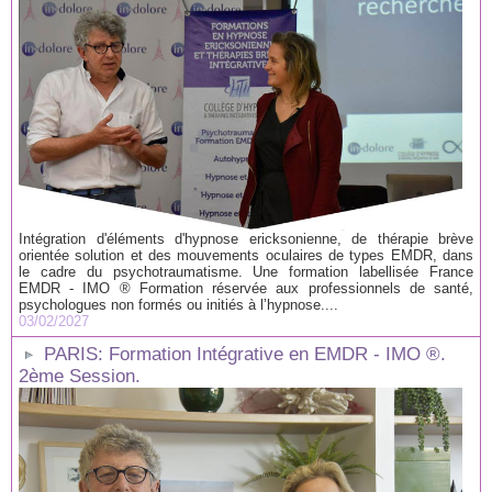
Intégration d'éléments d'hypnose ericksonienne, de thérapie brève
orientée solution et des mouvements oculaires de types EMDR, dans
le cadre du psychotraumatisme. Une formation labellisée France
EMDR - IMO ® Formation réservée aux professionnels de santé,
psychologues non formés ou initiés à l’hypnose....
03/02/2027
PARIS: Formation Intégrative en EMDR - IMO ®.
2ème Session.