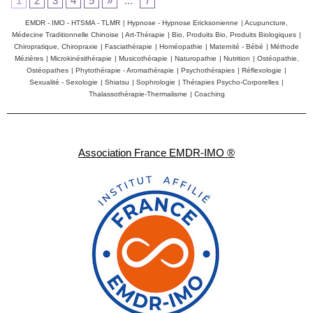
1
2
3
4
5
»
...
7
EMDR - IMO - HTSMA - TLMR
|
Hypnose - Hypnose Ericksonienne
|
Acupuncture,
Médecine Traditionnelle Chinoise
|
Art-Thérapie
|
Bio, Produits Bio, Produits Biologiques
|
Chiropratique, Chiropraxie
|
Fasciathérapie
|
Homéopathie
|
Maternité - Bébé
|
Méthode
Mézières
|
Microkinésithérapie
|
Musicothérapie
|
Naturopathie
|
Nutrition
|
Ostéopathie,
Ostéopathes
|
Phytothérapie - Aromathérapie
|
Psychothérapies
|
Réflexologie
|
Sexualité - Sexologie
|
Shiatsu
|
Sophrologie
|
Thérapies Psycho-Corporelles
|
Thalassothérapie-Thermalisme
|
Coaching
Association France EMDR-IMO ®