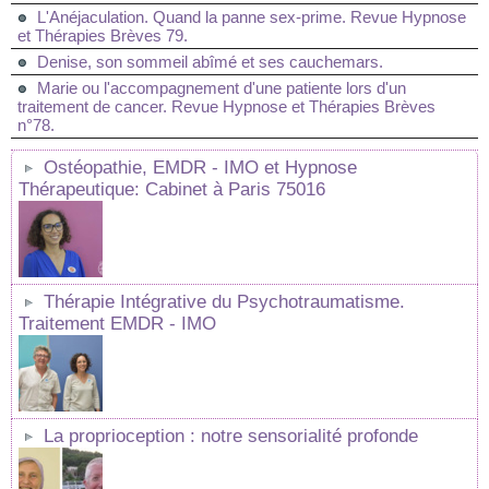
L'Anéjaculation. Quand la panne sex-prime. Revue Hypnose
et Thérapies Brèves 79.
Denise, son sommeil abîmé et ses cauchemars.
Marie ou l'accompagnement d'une patiente lors d'un
traitement de cancer. Revue Hypnose et Thérapies Brèves
n°78.
Ostéopathie, EMDR - IMO et Hypnose
Thérapeutique: Cabinet à Paris 75016
Thérapie Intégrative du Psychotraumatisme.
Traitement EMDR - IMO
La proprioception : notre sensorialité profonde