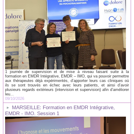
1 journée de supervision et de mise à niveau faisant suite à la
formation en EMDR Intégrative, EMDR – IMO, qui va pouvoir permettre
aux thérapeutes déjà expérimentés, d’apporter leurs cas cliniques où
ils se sont trouvés en échec avec leurs patients, et ainsi d’avoir
plusieurs regards extérieurs (intervision et supervision) afin d’améliorer
leu...
09/10/2026
MARSEILLE: Formation en EMDR Intégrative,
EMDR - IMO. Session 1