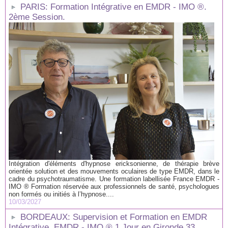
PARIS: Formation Intégrative en EMDR - IMO ®.
2ème Session.
Intégration d'éléments d'hypnose ericksonienne, de thérapie brève
orientée solution et des mouvements oculaires de type EMDR, dans le
cadre du psychotraumatisme. Une formation labellisée France EMDR -
IMO ® Formation réservée aux professionnels de santé, psychologues
non formés ou initiés à l’hypnose....
10/03/2027
BORDEAUX: Supervision et Formation en EMDR
Intégrative, EMDR - IMO ® 1 Jour en Gironde 33