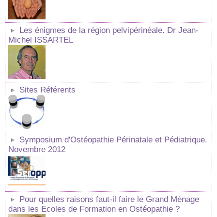
Les énigmes de la région pelvipérinéale. Dr Jean-
Michel ISSARTEL
Sites Référents
Symposium d'Ostéopathie Périnatale et Pédiatrique.
Novembre 2012
Pour quelles raisons faut-il faire le Grand Ménage
dans les Ecoles de Formation en Ostéopathie ?