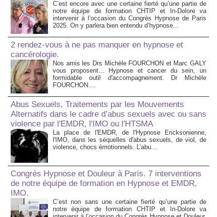
C’est encore avec une certaine fierté qu’une partie de
notre équipe de formation CHTIP et In-Dolore va
intervenir à l’occasion du Congrès Hypnose de Paris
2025. On y parlera bien entendu d’hypnose...
2 rendez-vous à ne pas manquer en hypnose et
cancérologie.
Nos amis les Drs Michèle FOURCHON et Marc GALY
vous proposent... Hypnose et cancer du sein, un
formidable outil d'accompagnement. Dr Michèle
FOURCHON....
Abus Sexuels, Traitements par les Mouvements
Alternatifs dans le cadre d’abus sexuels avec ou sans
violence par l'EMDR, l'IMO ou l'HTSMA
La place de l'EMDR, de l'Hypnose Ericksonienne,
l'IMO, dans les séquelles d'abus sexuels, de viol, de
violence, chocs émotionnels. L’abu...
Congrès Hypnose et Douleur à Paris. 7 interventions
de notre équipe de formation en Hypnose et EMDR,
IMO.
C’est non sans une certaine fierté qu’une partie de
notre équipe de formation CHTIP et In-Dolore va
intervenir à l’occasion du Congrès Hypnose et Douleur.