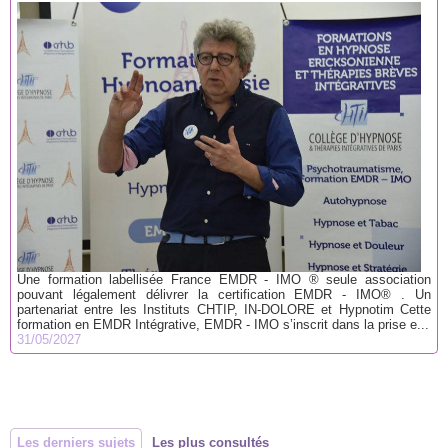
Une formation labellisée France EMDR - IMO ® seule association
pouvant légalement délivrer la certification EMDR - IMO® . Un
partenariat entre les Instituts CHTIP, IN-DOLORE et Hypnotim Cette
formation en EMDR Intégrative, EMDR - IMO s’inscrit dans la prise e...
31/05/2027
Les derniers sujets
Les plus consultés