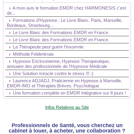
A mon avis le formation EMDR chez HARMONESIS c'est
de...
Formations d’Hypnose : Le Livre Blanc. Paris, Marseille,
Bordeaux, Strasbourg…
Le Livre Blanc des Formations EMDR en France.
Le Livre Blanc des Formations EMDR en France.
La Thérapeute peut guérir l’insomnie
Méthode Feldenkrais
Hypnose Ericksonienne, Hypnose Therapeutique,
annuaire des professionnels de l'Hypnose Médicale
Une Solution miracle contre le stress !!! :)
Laurence ADJADJ, Praticienne en Hypnose à Marseille,
EMDR-IMO et Thérapies Brèves. Psychologue
Une formation complète en EMDR Intégrative sur 8 jours !
Infos Relatives au Site
Professionnels de Santé, vous cherchez un
cabinet à louer, à acheter, une collaboration ?