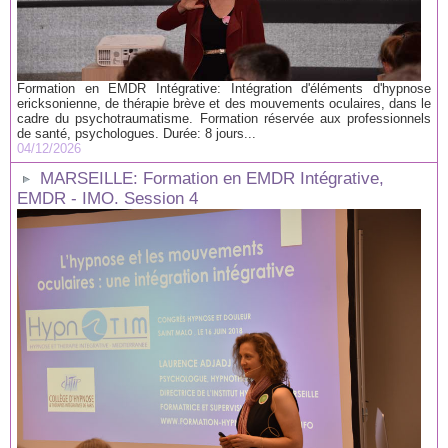
Formation en EMDR Intégrative: Intégration d'éléments d'hypnose
ericksonienne, de thérapie brève et des mouvements oculaires, dans le
cadre du psychotraumatisme. Formation réservée aux professionnels
de santé, psychologues. Durée: 8 jours...
04/12/2026
MARSEILLE: Formation en EMDR Intégrative,
EMDR - IMO. Session 4