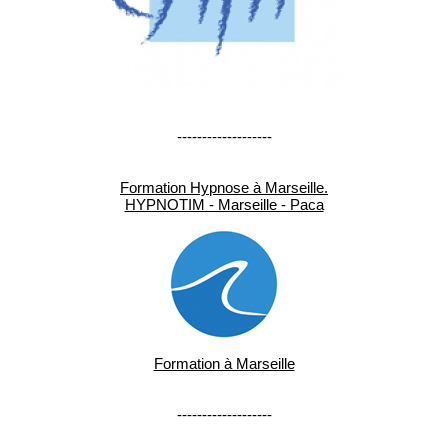
-------------------
Formation Hypnose à Marseille.
HYPNOTIM - Marseille - Paca
Formation à Marseille
-------------------