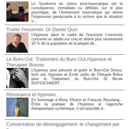
Le Syndrome du stress post-traumatique est la
conséquence, immédiate ou différée, sur le plan
psychique, de l’événement traumatique qui donne
l’impression paralysante à la victime que la situation
v...
Traiter l'insomnie. Dr Daniel Quin
L'hypnose dans le cadre de l'insomnie L’insomnie
concerne un adulte sur cinq et atteint plus sévèrement
10 % de la population de la plupart de...
Le Burn-Out. Traitement du Burn-Out,Hypnose et
Therapies Breves
L'hypnose pour prévenir et guérir le Burn-Out Stress,
burn out, hypnose et Emdr, outils de Thérapie Brève
pour le Traitement du Burn-Out Dr Nicole
RUYSSCHAERT...
Résonance et hypnose.
En hommage à Mony Elkaïm et François Roustang...
Entre la pratique de l’hypnose et l’approche
thérapeutique systémique, il est possible d...
Conversation de désengagement: le changement par