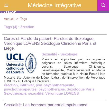
Médecine Intégrative
Accueil
>
Tags
Tags (4) : érection
Corps et Parole du patient. Paroles de Sexologue,
Véronique LOVENS Sexologue Clinicienne Paris et
Liège.
Sexualité - Sexologie
Visions et approches par les apprenti-
soignants en soins infirmiers. Véronique
Lovens, Sexologue Clinicienne,
Sexothérapeute, Maitre assistant et Maitre
en formation pratique à la Haute Ecole Libre
Mosane Ste Julienne de Liège. Extrait de l'intervention de Véronique
LOVENS au Colloque Université...
érection
,
infirmier
,
psy
,
psychotherapeute
,
psychotherapeutes
,
psychotherapie
,
Sexologue Paris
,
Sexothérapie
,
sexualité
,
Véronique LOVENS
Sexualité: Les hommes parlent d’impuissance