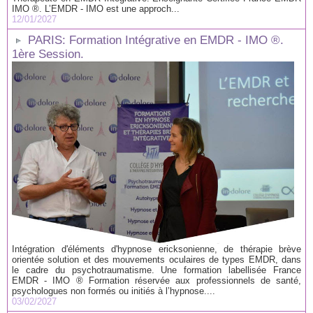
IMO ®. L’EMDR - IMO est une approch...
12/01/2027
PARIS: Formation Intégrative en EMDR - IMO ®.
1ère Session.
Intégration d'éléments d'hypnose ericksonienne, de thérapie brève
orientée solution et des mouvements oculaires de types EMDR, dans
le cadre du psychotraumatisme. Une formation labellisée France
EMDR - IMO ® Formation réservée aux professionnels de santé,
psychologues non formés ou initiés à l’hypnose....
03/02/2027