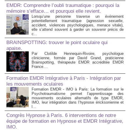
EMDR: Comprendre l’oubli traumatique : pourquoi la
mémoire s’efface… et pourquoi elle revient.
Lorsqu’une personne traverse un événement
potentiellement traumatique (agression sexuelle,
accident, violences psychologiques, menace vitale),
elle s’attend souvent à garder un souvenir précis de
c...
BRAINSPOTTING: trouver le point oculaire qui
apaise.
Par Clotilde Hennequin-Rivoire, psychologue
clinicienne, formée par David Grand, praticienne
Brainspotting, thérapeute EMDR accréditée EMDR
France....
Formation EMDR Intégrative à Paris - Intégration par
les mouvements oculaires
Formation EMDR - IMO à Paris: La formation sur le
Psychotraumatisme permet l’apprentissage des
mouvements oculaires alternatifs de type EMDR,
IMO, leur intégration dans l’hypnose éricksonienne et
l...
Congrès Hypnose à Paris. 6 interventions de notre
équipe de formation en Hypnose et EMDR Intégrative,
IMO.