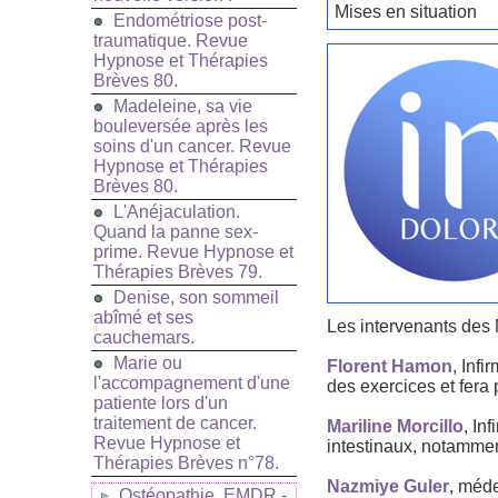
Mises en situation
Endométriose post-
traumatique. Revue
Hypnose et Thérapies
Brèves 80.
Madeleine, sa vie
bouleversée après les
soins d'un cancer. Revue
Hypnose et Thérapies
Brèves 80.
L'Anéjaculation.
Quand la panne sex-
prime. Revue Hypnose et
Thérapies Brèves 79.
Denise, son sommeil
abîmé et ses
Les intervenants des 
cauchemars.
Marie ou
Florent Hamon
, Inf
l'accompagnement d'une
des exercices et fera
patiente lors d'un
traitement de cancer.
Mariline Morcillo
, In
Revue Hypnose et
intestinaux, notammen
Thérapies Brèves n°78.
Nazmiye Guler
, méde
Ostéopathie, EMDR -