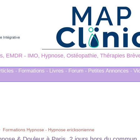
s, EMDR - IMO, Hypnose, Ostéopathie, Thérapies Brèves
rticles -
Formations -
Livres -
Forum -
Petites Annonces -
Vi
>
Formations Hypnose - Hypnose ericksonienne
nose & Douleur à Paris. 2 jours hors du commun