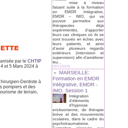
mise à niveau
faisant suite à la formation
en EMDR Intégrative,
EMDR – IMO, qui va
pouvoir permettre aux
thérapeutes déjà
expérimentés, d’apporter
leurs cas cliniques où ils se
sont trouvés en échec avec
leurs patients, et ainsi
d’avoir plusieurs regards
extérieurs (intervision et
supervision) afin d’améliorer
ganisée par le
CHTIP
leu...
 4 et 5 Mars 2024 à
09/10/2026
MARSEILLE:
Formation en EMDR
irurgien-Dentiste à
Intégrative, EMDR -
s pompiers et des
IMO. Session 1
urisme de terrain,
Intégration
d'éléments
d'hypnose
ericksonienne, de thérapie
brève et des mouvements
oculaires, dans le cadre du
psychotraumatisme.