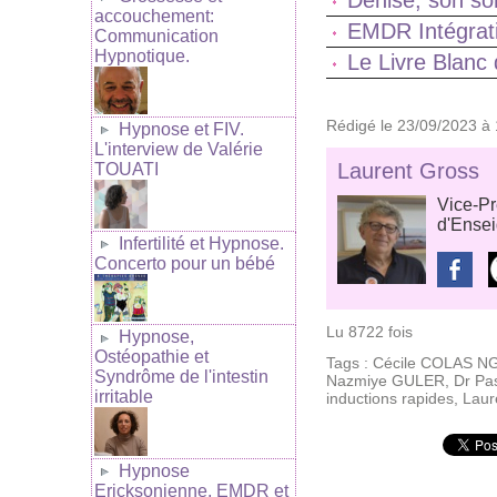
Denise, son s
accouchement:
EMDR Intégrati
Communication
Hypnotique.
Le Livre Blan
Rédigé le 23/09/2023 à 
Hypnose et FIV.
L'interview de Valérie
Laurent Gross
TOUATI
Vice-P
d'Ense
Infertilité et Hypnose.
Concerto pour un bébé
Lu 8722 fois
Hypnose,
Ostéopathie et
Tags
:
Cécile COLAS 
Syndrôme de l'intestin
Nazmiye GULER
,
Dr Pa
irritable
inductions rapides
,
Lau
Hypnose
Ericksonienne, EMDR et