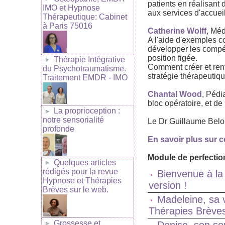
patients en réalisant
IMO et Hypnose
aux services d'accue
Thérapeutique: Cabinet
à Paris 75016
Catherine Wolff
, Méd
A l'aide d'exemples con
développer les compét
position figée.
Thérapie Intégrative
Comment créer et renfo
du Psychotraumatisme.
stratégie thérapeutiq
Traitement EMDR - IMO
Chantal Wood
, Pédi
bloc opératoire, et de
La proprioception :
notre sensorialité
Le Dr Guillaume Belo
profonde
En savoir plus sur c
Module de perfectio
Quelques articles
rédigés pour la revue
Bienvenue à la 
Hypnose et Thérapies
version !
Brèves sur le web.
Madeleine, sa 
Thérapies Brèves
Grossesse et