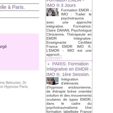
Formation EMDR -
IMO ® 3 Jours
le à Paris.
Formation EMDR -
IMO : Traiter le
psychotrauma
avec une approche
intégrative. Formatrice:
Claire DAHAN, Psychologue
Clinicienne, Thérapeute en
EMDR Intégrative.
Enseignante Certifiée
argé
France EMDR IMO ®.
L’EMDR - IMO est une
approch...
12/01/2027
PARIS: Formation
Intégrative en EMDR -
IMO ®. 1ère Session.
Intégration
ume Belouriez
,
Dr
d'éléments
on Hypnose Paris
,
d'hypnose ericksonienne,
de thérapie brève orientée
solution et des mouvements
oculaires de types EMDR,
dans le cadre du
psychotraumatisme. Une
formation labellisée France