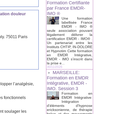
Formation Certifiante
par France EMDR-
IMO ®
ation douleur
Une formation
labellisée France
EMDR - IMO ®
seule association pouvant
légalement délivrer la
oly. 75011 Paris
certification EMDR - IMO® .
Un partenariat entre les
Instituts CHTIP, IN-DOLORE
et Hypnotim Cette formation
en EMDR Intégrative,
EMDR - IMO s’inscrit dans
la prise e...
30/11/2026
MARSEILLE:
Formation en EMDR
Intégrative, EMDR -
lopper l’analgésie,
IMO. Session 3
Formation en
es fonctionnels
EMDR Intégrative:
Intégration
d'éléments d'hypnose
ericksonienne, de thérapie
nt soulager les
brève et des mouvements