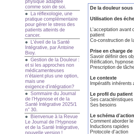
physique adaptée
comme soin de soi.
De la douleur sous
La réflexologie, une
Utilisation des éche
pratique complémentaire
pour gérer le stress des
L’acceptation avant
patients atteints de
patient
cancer.
Co-construction de l
L’éveil de la Santé
Intégrative, par Antoine
Prise en charge de
Bioy.
Savoir définir des ob
Gestion de la Douleur :
Réification, hypnose
et si les approches non
Prescription de tâch
médicamenteuses
n’étaient plus une option,
Le contexte
mais une
Impératifs inhérents
exigence d'intégration?
Sommaire du Journal
Le profil du patient
de l'Hypnose et de la
Ses caractéristiques
Santé Intégrative 2025/1
Ses besoins
n° 30.
Le schéma d’actio
Bienvenue à la Revue
Comment aborder le p
Le Journal de l'Hypnose
Inductions rapides
et de la Santé Intégrative,
Protocole d’action
nouvelle version !