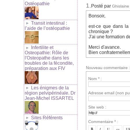
Ostéopathie
1.
Posté par
Ghislain
Bonsoir,
Transit intestinal :
est-ce que dans la 
l’aide de l’ostéopathie
chronique ?
J'ai une formation d
Merci d'avance.
Infertilite et
Bien confraternelle
Osteopathie: Rôle de
l'Osteopathe dans les
troubles de la fécondite,
Nouveau commentaire :
préparation aux FIV
Nom * :
Les énigmes de la
région pelvipérinéale. Dr
Adresse email (non pub
Jean-Michel ISSARTEL
Site web :
Sites Référents
Commentaire * :