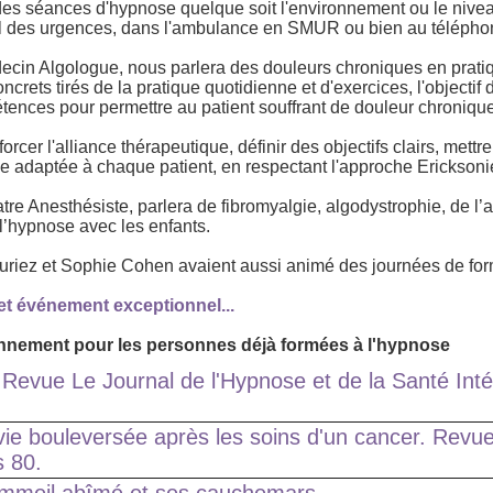
 des séances d'hypnose quelque soit l'environnement ou le nive
il des urgences, dans l'ambulance en SMUR ou bien au téléphon
ecin Algologue, nous parlera des douleurs chroniques en prati
crets tirés de la pratique quotidienne et d'exercices, l'objectif d
ences pour permettre au patient souffrant de douleur chronique 
rcer l'alliance thérapeutique, définir des objectifs clairs, mettr
ue adaptée à chaque patient, en respectant l'approche Erickson
atre Anesthésiste, parlera de fibromyalgie, algodystrophie, de
 l’hypnose avec les enfants.
uriez et Sophie Cohen avaient aussi animé des journées de for
et événement exceptionnel...
nnement pour les personnes déjà formées à l'hypnose
Revue Le Journal de l'Hypnose et de la Santé Inté
vie bouleversée après les soins d'un cancer. Revu
 80.