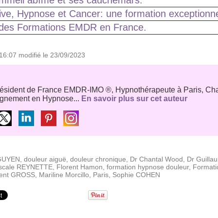
ommeil abîmé et ses cauchemars.
ve, Hypnose et Cancer: une formation exceptionnel
c des Formations EMDR en France.
16:07 modifié le 23/09/2023
résident de France EMDR-IMO ®, Hypnothérapeute à Paris, Ch
ignement en Hypnose...
En savoir plus sur cet auteur
NGUYEN
,
douleur aiguë
,
douleur chronique
,
Dr Chantal Wood
,
Dr Guilla
scale REYNETTE
,
Florent Hamon
,
formation hypnose douleur
,
Formati
rent GROSS
,
Mariline Morcillo
,
Paris
,
Sophie COHEN