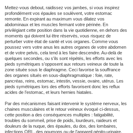
Mettez-vous debout, raidissez vos jambes, si vous inspirez
profondément vos épaules se soulèvent, votre estomac
remonte. En expirant au maximum vous dilatez vos
abdominaux et les muscles fermant votre périnée. En
privilégiant cette position dans la vie quotidienne, en dehors des
moments qui doivent lui être réservés, vous risquez de
perturber votre état de santé et vos organes. Comme vous
poussez vers votre anus les autres organes de votre abdomen
et de votre pelvis, cela tend à les faire descendre. Au-delà de
quelques secondes, ou s’ils sont répétés, les efforts avec les
pieds symétriques s’opposent aux retours veineux de toute la
zone située sous le diaphragme. Ceci favorise la souffrance
des organes situés en sous-diaphragmatique : foie, rate,
pancréas, reins, estomac, intestin, vessie, ovaire, utérus. Les
pieds symétriques lors des efforts favorisent donc les reflux
acides de l’estomac, et leurs hernies hiatales.
Par des mécanismes faisant intervenir le système nerveux, les
chaines musculaires et le retour veineux évoqué ci-dessus,
cette position a des conséquences multiples : fatigabilité,
troubles du sommeil, prise de poids, lourdeurs, raideurs et
douleurs de la nuque, des épaules, du dos, des lombaires,
infections ORL, des poumons ou de l’appareil génito-urinaire,