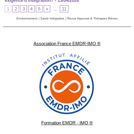
exigence d'intégration?
- 13/04/2026
1
2
3
4
5
»
...
11
Environnement
|
Santé Intégrative
|
Revue Hypnose & Thérapies Brèves
Association France EMDR-IMO ®
Formation EMDR - IMO ®