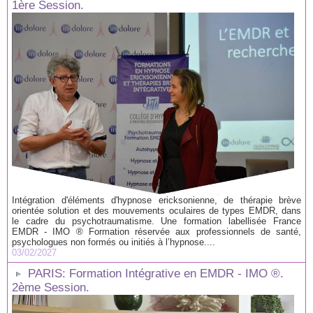
1ère Session.
Intégration d'éléments d'hypnose ericksonienne, de thérapie brève
orientée solution et des mouvements oculaires de types EMDR, dans
le cadre du psychotraumatisme. Une formation labellisée France
EMDR - IMO ® Formation réservée aux professionnels de santé,
psychologues non formés ou initiés à l’hypnose....
03/02/2027
PARIS: Formation Intégrative en EMDR - IMO ®.
2ème Session.