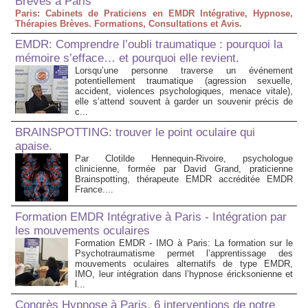
Brèves à Paris
Paris: Cabinets de Praticiens en EMDR Intégrative, Hypnose,
Thérapies Brèves. Formations, Consultations et Avis.
EMDR: Comprendre l’oubli traumatique : pourquoi la
mémoire s’efface… et pourquoi elle revient.
Lorsqu’une personne traverse un événement
potentiellement traumatique (agression sexuelle,
accident, violences psychologiques, menace vitale),
elle s’attend souvent à garder un souvenir précis de
c...
BRAINSPOTTING: trouver le point oculaire qui
apaise.
Par Clotilde Hennequin-Rivoire, psychologue
clinicienne, formée par David Grand, praticienne
Brainspotting, thérapeute EMDR accréditée EMDR
France....
Formation EMDR Intégrative à Paris - Intégration par
les mouvements oculaires
Formation EMDR - IMO à Paris: La formation sur le
Psychotraumatisme permet l’apprentissage des
mouvements oculaires alternatifs de type EMDR,
IMO, leur intégration dans l’hypnose éricksonienne et
l...
Congrès Hypnose à Paris. 6 interventions de notre