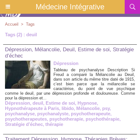
Médecine Intégrative
Accueil
>
Tags
Tags (2) : deuil
Dépression, Mélancolie, Deuil, Estime de soi, Stratégie
d’échec
Dépression
Tableau de psychanalyse Description Si
Freud a comparé la Mélancolie au Deuil,
dans son article du même titre daté de 1915,
c’est bien parce que la mélancolie se
caractérise, du point de vue psychique
comme le deuil, par une dépression profonde et douloureuse. Comme
pour la dépression et...
Dépression
,
deuil
,
Estime de soi
,
Hypnose
,
Hypnothérapeute à Paris
,
libido
,
Mélancolie
,
psy
,
psychanalyse
,
psychanalyste
,
psychotherapeute
,
psychotherapeutes
,
psychotherapie
,
psychothérapie
,
Stratégie d’échec
,
thérapie
Traitement Dépression, Hypnose, Thérapies Brèves: