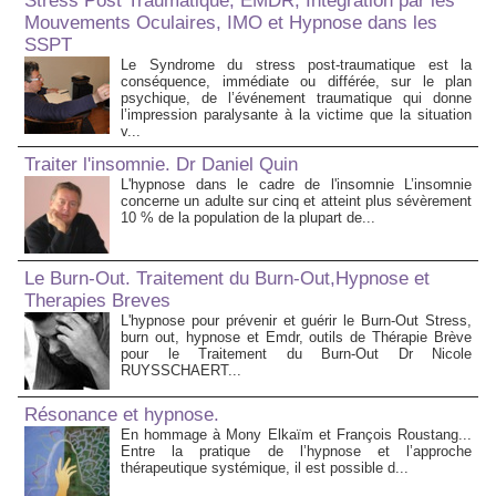
Stress Post Traumatique, EMDR, Integration par les
Mouvements Oculaires, IMO et Hypnose dans les
SSPT
Le Syndrome du stress post-traumatique est la
conséquence, immédiate ou différée, sur le plan
psychique, de l’événement traumatique qui donne
l’impression paralysante à la victime que la situation
v...
Traiter l'insomnie. Dr Daniel Quin
L'hypnose dans le cadre de l'insomnie L’insomnie
concerne un adulte sur cinq et atteint plus sévèrement
10 % de la population de la plupart de...
Le Burn-Out. Traitement du Burn-Out,Hypnose et
Therapies Breves
L'hypnose pour prévenir et guérir le Burn-Out Stress,
burn out, hypnose et Emdr, outils de Thérapie Brève
pour le Traitement du Burn-Out Dr Nicole
RUYSSCHAERT...
Résonance et hypnose.
En hommage à Mony Elkaïm et François Roustang...
Entre la pratique de l’hypnose et l’approche
thérapeutique systémique, il est possible d...