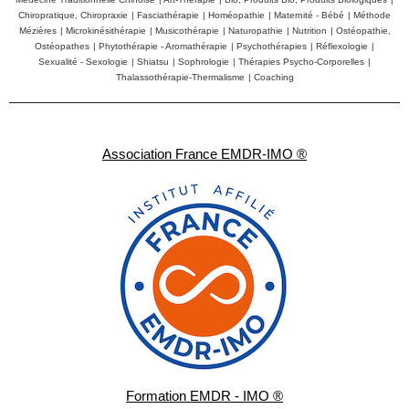
Chiropratique, Chiropraxie
|
Fasciathérapie
|
Homéopathie
|
Maternité - Bébé
|
Méthode
Mézières
|
Microkinésithérapie
|
Musicothérapie
|
Naturopathie
|
Nutrition
|
Ostéopathie,
Ostéopathes
|
Phytothérapie - Aromathérapie
|
Psychothérapies
|
Réflexologie
|
Sexualité - Sexologie
|
Shiatsu
|
Sophrologie
|
Thérapies Psycho-Corporelles
|
Thalassothérapie-Thermalisme
|
Coaching
Association France EMDR-IMO ®
Formation EMDR - IMO ®