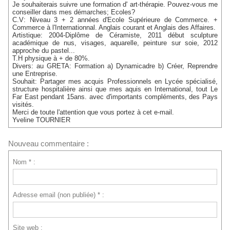
Je souhaiterais suivre une formation d' art-thérapie. Pouvez-vous me
conseiller dans mes démarches; Ecoles?
C.V: Niveau 3 + 2 années d'Ecole Supérieure de Commerce. +
Commerce à l'Internationnal. Anglais courant et Anglais des Affaires.
Artistique: 2004-Diplôme de Céramiste, 2011 début sculpture
académique de nus, visages, aquarelle, peinture sur soie, 2012
approche du pastel...
T.H physique à + de 80%.
Divers: au GRETA: Formation a) Dynamicadre b) Créer, Reprendre
une Entreprise.
Souhait: Partager mes acquis Professionnels en Lycée spécialisé,
structure hospitalière ainsi que mes aquis en International, tout Le
Far East pendant 15ans. avec d'importants compléments, des Pays
visités.
Merci de toute l'attention que vous portez à cet e-mail.
Yveline TOURNIER
Nouveau commentaire :
Nom * :
Adresse email (non publiée) * :
Site web :