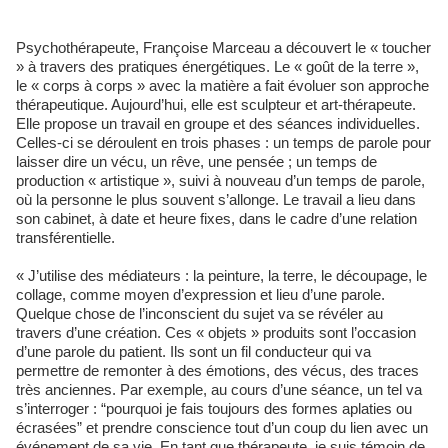
Psychothérapeute, Françoise Marceau a découvert le « toucher
» à travers des pratiques énergétiques. Le « goût de la terre »,
le « corps à corps » avec la matière a fait évoluer son approche
thérapeutique. Aujourd’hui, elle est sculpteur et art-thérapeute.
Elle propose un travail en groupe et des séances individuelles.
Celles-ci se déroulent en trois phases : un temps de parole pour
laisser dire un vécu, un rêve, une pensée ; un temps de
production « artistique », suivi à nouveau d’un temps de parole,
où la personne le plus souvent s’allonge. Le travail a lieu dans
son cabinet, à date et heure fixes, dans le cadre d’une relation
transférentielle.
« J’utilise des médiateurs : la peinture, la terre, le découpage, le
collage, comme moyen d’expression et lieu d’une parole.
Quelque chose de l’inconscient du sujet va se révéler au
travers d’une création. Ces « objets » produits sont l’occasion
d’une parole du patient. Ils sont un fil conducteur qui va
permettre de remonter à des émotions, des vécus, des traces
très anciennes. Par exemple, au cours d’une séance, un tel va
s’interroger : “pourquoi je fais toujours des formes aplaties ou
écrasées” et prendre conscience tout d’un coup du lien avec un
événement de sa vie. En tant que thérapeute, je suis témoin de