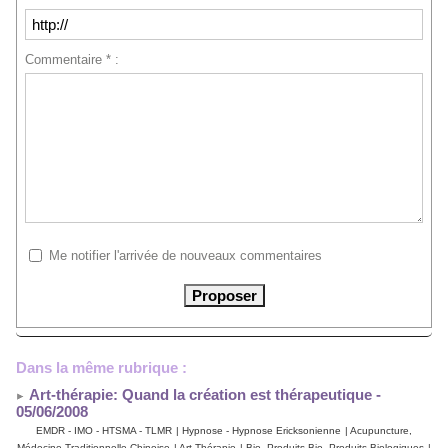
Commentaire * :
Me notifier l'arrivée de nouveaux commentaires
Dans la même rubrique :
Art-thérapie: Quand la création est thérapeutique
-
05/06/2008
EMDR - IMO - HTSMA - TLMR
|
Hypnose - Hypnose Ericksonienne
|
Acupuncture,
Médecine Traditionnelle Chinoise
|
Art-Thérapie
|
Bio, Produits Bio, Produits Biologiques
|