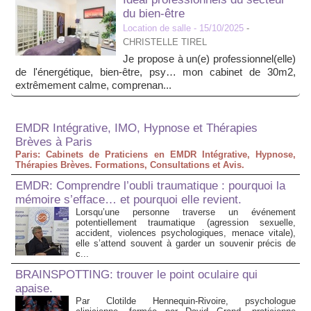
du bien-être
Location de salle
- 15/10/2025
-
CHRISTELLE TIREL
Je propose à un(e) professionnel(elle)
de l'énergétique, bien-être, psy… mon cabinet de 30m2,
extrêmement calme, comprenan...
EMDR Intégrative, IMO, Hypnose et Thérapies
Brèves à Paris
Paris: Cabinets de Praticiens en EMDR Intégrative, Hypnose,
Thérapies Brèves. Formations, Consultations et Avis.
EMDR: Comprendre l’oubli traumatique : pourquoi la
mémoire s’efface… et pourquoi elle revient.
Lorsqu’une personne traverse un événement
potentiellement traumatique (agression sexuelle,
accident, violences psychologiques, menace vitale),
elle s’attend souvent à garder un souvenir précis de
c...
BRAINSPOTTING: trouver le point oculaire qui
apaise.
Par Clotilde Hennequin-Rivoire, psychologue