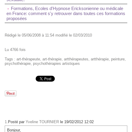
Formations, Ecoles d'Hypnose Ericksonienne ou médicale
en France: comment s'y retrouver dans toutes ces formations
proposées
Rédigé le 05/06/2008 à 11:54 modifié le 02/03/2010
Lu 4766 fois
Tags
:
art-thérapeute
,
art-thérapie
,
artthérapeutes
,
artthérapie
,
peinture
,
psychothérapie
,
psychothérapies artistiques
1.
Posté par
Yveline TOURNIER
le 19/02/2012 12:02
Bonjour,