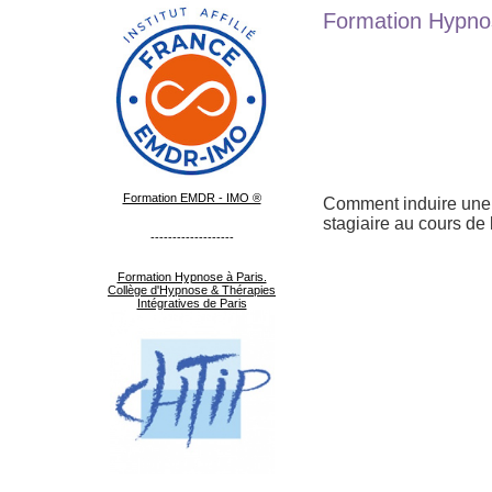
Formation Hypno
Formation EMDR - IMO ®
Comment induire une 
stagiaire au cours de 
-------------------
Formation Hypnose à Paris.
Collège d'Hypnose & Thérapies
Intégratives de Paris