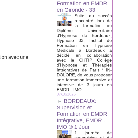
Formation en EMDR
en Gironde - 33
Suite au succès
rencontré lors de
la formation au
Diplôme Universitaire
d'Hypnose de Bordeaux,
Hypnose 33, Institut de
Formation en Hypnose
Médicale à Bordeaux a
décidé en collaboration
tion avec une
avec le CHTIP Collège
d'Hypnose et Thérapies
Intégratives de Paris * IN-
DOLORE, de vous proposer
une formation immersive et
intensive de 3 jours en
EMDR - IMO...
07/10/2026
BORDEAUX:
Supervision et
Formation en EMDR
Intégrative, EMDR -
IMO ® 1 Jour
1 journée de
supervision et de