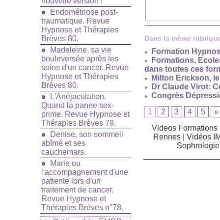
nouvelle version !
Endométriose post-
traumatique. Revue
Hypnose et Thérapies
Brèves 80.
Dans la même rubrique
Madeleine, sa vie
Formation Hypnose 
bouleversée après les
Formations, Ecole
soins d'un cancer. Revue
dans toutes ces fo
Hypnose et Thérapies
Milton Erickson, l
Brèves 80.
Dr Claude Virot: 
Congrès Dépressio
L'Anéjaculation.
Quand la panne sex-
1
2
3
4
5
»
prime. Revue Hypnose et
Thérapies Brèves 79.
Videos Formations 
Denise, son sommeil
Rennes
|
Vidéos I
abîmé et ses
Sophrologie
cauchemars.
Marie ou
l'accompagnement d'une
patiente lors d'un
traitement de cancer.
Revue Hypnose et
Thérapies Brèves n°78.