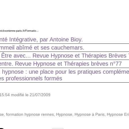
icksonienne-paris.fr/Formatio...
anté Intégrative, par Antoine Bioy.
ommeil abîmé et ses cauchemars.
 Être avec... Revue Hypnose et Thérapies Brèves
entre. Revue Hypnose et Thérapies brèves n°77
t hypnose : une place pour les pratiques compléme
s professionnels formés
15:54 modifié le 21/07/2009
se
,
formation hypnose rennes
,
Hypnose
,
Hypnose à Paris
,
Hypnose Er