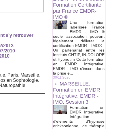
Formation Certifiante
par France EMDR-
IMO ®
Une formation
labellisée France
EMDR - IMO ®
t s'y retrouver
seule association pouvant
légalement délivrer la
certification EMDR - IMO® .
02/2013
Un partenariat entre les
/07/2010
Instituts CHTIP, IN-DOLORE
/2010
et Hypnotim Cette formation
en EMDR Intégrative,
EMDR - IMO s’inscrit dans
la prise e...
, Paris, Marseille,
30/11/2026
os en Sophrologie,
MARSEILLE:
Naturopathie
Formation en EMDR
Intégrative, EMDR -
IMO. Session 3
Formation en
EMDR Intégrative:
Intégration
d'éléments d'hypnose
ericksonienne, de thérapie