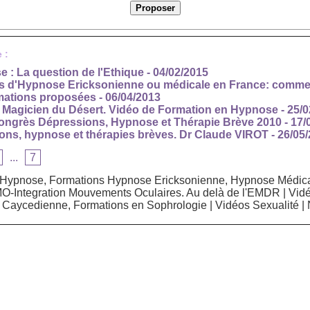
 :
: La question de l'Ethique
- 04/02/2015
s d'Hypnose Ericksonienne ou médicale en France: commen
rmations proposées
- 06/04/2013
e Magicien du Désert. Vidéo de Formation en Hypnose
- 25/
Congrès Dépressions, Hypnose et Thérapie Brève 2010
- 17
ns, hypnose et thérapies brèves. Dr Claude VIROT
- 26/05
...
7
Hypnose, Formations Hypnose Ericksonienne, Hypnose Médicale
MO-Integration Mouvements Oculaires. Au delà de l'EMDR
|
Vidé
 Caycedienne, Formations en Sophrologie
|
Vidéos Sexualité
|