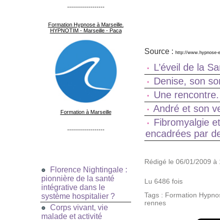
-------------------
Formation Hypnose à Marseille.
HYPNOTIM - Marseille - Paca
Source :
http://www.hypnose-er
L’éveil de la S
Denise, son s
Une rencontre.
André et son v
Formation à Marseille
Fibromyalgie e
-------------------
encadrées par de
Rédigé le 06/01/2009 à 
Florence Nightingale :
pionnière de la santé
Lu 6486 fois
intégrative dans le
Tags
:
Formation Hypno
système hospitalier ?
rennes
Corps vivant, vie
malade et activité