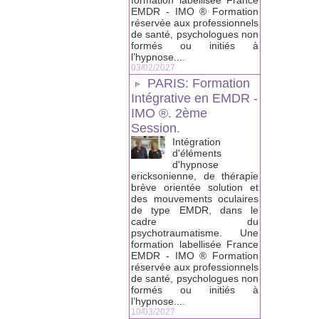
formation labellisée France
EMDR - IMO ® Formation
réservée aux professionnels
de santé, psychologues non
formés ou initiés à
l’hypnose....
03/02/2027
PARIS: Formation
Intégrative en EMDR -
IMO ®. 2ème
Session.
Intégration
d'éléments
d'hypnose
ericksonienne, de thérapie
brève orientée solution et
des mouvements oculaires
de type EMDR, dans le
cadre du
psychotraumatisme. Une
formation labellisée France
EMDR - IMO ® Formation
réservée aux professionnels
de santé, psychologues non
formés ou initiés à
l’hypnose....
10/03/2027