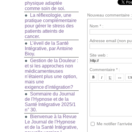
physique adaptée
comme soin de soi.
La réflexologie, une
Nouveau commentaire :
pratique complémentaire
pour gérer le stress des
Nom * :
patients atteints de
cancer.
Adresse email (non pub
L’éveil de la Santé
Intégrative, par Antoine
Bioy.
Site web :
Gestion de la Douleur :
et si les approches non
Commentaire * :
médicamenteuses
n’étaient plus une option,
mais une
exigence d'intégration?
Sommaire du Journal
de l'Hypnose et de la
Santé Intégrative 2025/1
n° 30.
Bienvenue à la Revue
Le Journal de l'Hypnose
Me notifier l'arri
et de la Santé Intégrative,