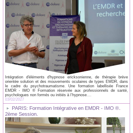
Intégration d'éléments d'hypnose ericksonienne, de thérapie brève
orientée solution et des mouvements oculaires de types EMDR, dans
le cadre du psychotraumatisme. Une formation labellisée France
EMDR - IMO ® Formation réservée aux professionnels de santé,
psychologues non formés ou initiés à l’hypnose....
03/02/2027
PARIS: Formation Intégrative en EMDR - IMO ®.
2ème Session.