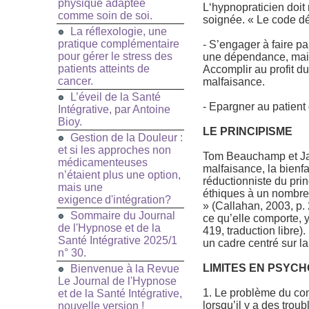
physique adaptée
L‘hypnopraticien doit 
comme soin de soi.
soignée. « Le code dé
La réflexologie, une
pratique complémentaire
- S’engager à faire pa
pour gérer le stress des
une dépendance, mais 
patients atteints de
Accomplir au profit du
cancer.
malfaisance.
L’éveil de la Santé
- Epargner au patient 
Intégrative, par Antoine
Bioy.
LE PRINCIPISME
Gestion de la Douleur :
et si les approches non
Tom Beauchamp et Jame
médicamenteuses
malfaisance, la bienf
n’étaient plus une option,
réductionniste du pri
mais une
éthiques à un nombre 
exigence d'intégration?
» (Callahan, 2003, p.
Sommaire du Journal
ce qu’elle comporte, y
de l'Hypnose et de la
419, traduction libre
Santé Intégrative 2025/1
un cadre centré sur la
n° 30.
LIMITES EN PSYCH
Bienvenue à la Revue
Le Journal de l'Hypnose
1. Le problème du con
et de la Santé Intégrative,
lorsqu’il y a des trou
nouvelle version !