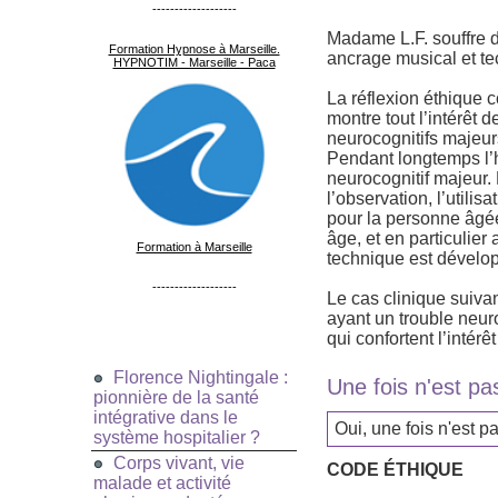
-------------------
Madame L.F. souffre d
Formation Hypnose à Marseille.
ancrage musical et tec
HYPNOTIM - Marseille - Paca
La réflexion éthique c
montre tout l’intérêt
neurocognitifs majeur
Pendant longtemps l’h
neurocognitif majeur.
l’observation, l’utilis
pour la personne âgé
âge, et en particuli
Formation à Marseille
technique est dévelop
-------------------
Le cas clinique suivan
ayant un trouble neuro
qui confortent l’intér
Florence Nightingale :
Une fois n'est pa
pionnière de la santé
intégrative dans le
Oui, une fois n'est p
système hospitalier ?
Corps vivant, vie
CODE ÉTHIQUE
malade et activité