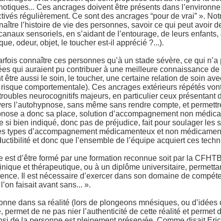
notiques... Ces ancrages doivent être présents dans l’environ
activés régulièrement. Ce sont des ancrages “pour de vrai” ». Not
aître l’histoire de vie des personnes, savoir ce qui peut avoir d
 canaux sensoriels, en s’aidant de l’entourage, de leurs enfants,
e, odeur, objet, le toucher est-il apprécié ?...).
parfois connaître ces personnes qu’à un stade sévère, ce qui n’a
es qui auraient pu contribuer à une meilleure connaissance de 
être aussi le soin, le toucher, une certaine relation de soin av
à risque comportementale). Ces ancrages extérieurs répétés von
roubles neurocognitifs majeurs, en particulier ceux présentant 
vers l’autohypnose, sans même sans rendre compte, et permettr
pnose a donc sa place, solution d’accompagnement non médic
e si bien indiqué, donc pas de préjudice, fait pour soulager les 
s types d’accompagnement médicamenteux et non médicamenteu
ductibilité et donc que l’ensemble de l’équipe acquiert ces tech
e est d’être formé par une formation reconnue soit par la CFHTB,
clinique et thérapeutique, ou à un diplôme universitaire, permet
lence. Il est nécessaire d’exercer dans son domaine de compéte
’on faisait avant sans... ».
ne dans sa réalité (lors de plongeons mnésiques, ou d’idées dél
permet de ne pas nier l’authenticité de cette réalité et permet d’
 ainsi de la personne est pleinement préservée. Comme disait Er