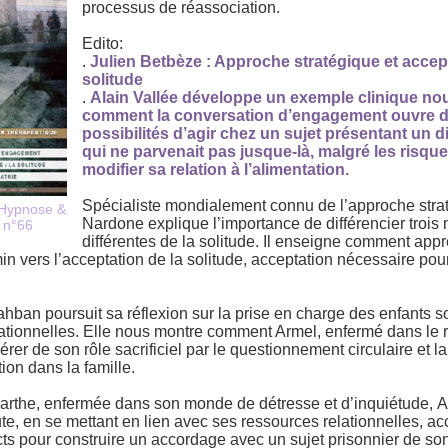
processus de réassociation.
Edito:
.
Julien Betbèze : Approche stratégique et accept
solitude
.
Alain Vallée développe un exemple clinique no
comment la conversation d’engagement ouvre d
possibilités d’agir chez un sujet présentant un d
qui ne parvenait pas jusque-là, malgré les risqu
modifier sa relation à l’alimentation.
Spécialiste mondialement connu de l’approche stra
Hypnose &
Nardone explique l’importance de différencier trois 
 n°66
différentes de la solitude. Il enseigne comment app
min vers l’acceptation de la solitude, acceptation nécessaire pour
ban poursuit sa réflexion sur la prise en charge des enfants s
ationnelles. Elle nous montre comment Armel, enfermé dans le r
érer de son rôle sacrificiel par le questionnement circulaire et 
ion dans la famille.
Marthe, enfermée dans son monde de détresse et d’inquiétude, 
e, en se mettant en lien avec ses ressources relationnelles, acc
cts pour construire un accordage avec un sujet prisonnier de son