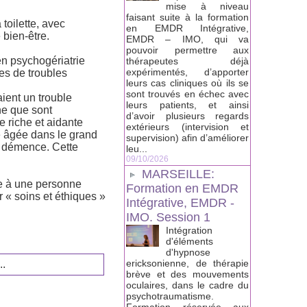
mise à niveau
faisant suite à la formation
toilette, avec
en EMDR Intégrative,
 bien-être.
EMDR – IMO, qui va
pouvoir permettre aux
en psychogériatrie
thérapeutes déjà
expérimentés, d’apporter
es de troubles
leurs cas cliniques où ils se
sont trouvés en échec avec
ient un trouble
leurs patients, et ainsi
ne que sont
d’avoir plusieurs regards
ue riche et aidante
extérieurs (intervision et
 âgée dans le grand
supervision) afin d’améliorer
a démence. Cette
leu...
09/10/2026
MARSEILLE:
se à une personne
Formation en EMDR
 « soins et éthiques »
Intégrative, EMDR -
IMO. Session 1
Intégration
d'éléments
d'hypnose
ericksonienne, de thérapie
..
brève et des mouvements
oculaires, dans le cadre du
psychotraumatisme.