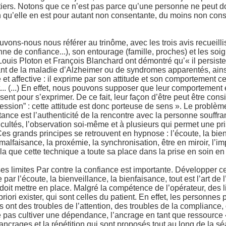
un tiers. Notons que ce n’est pas parce qu’une personne ne peut 
 qu’elle en est pour autant non consentante, du moins non con
uvons-nous nous référer au trinôme, avec les trois avis recueilli
onne de confiance...), son entourage (famille, proches) et les soig
Louis Ploton et François Blanchard ont démontré qu’« il persist
rant de la maladie d’Alzheimer ou de syndromes apparentés, ain
et affective : il exprime par son attitude et son comportement ce
.. (...) En effet, nous pouvons supposer que leur comportement e
sent pour s’exprimer. De ce fait, leur façon d’être peut être co
ession” : cette attitude est donc porteuse de sens ». Le problèm
ortance est l’authenticité de la rencontre avec la personne souff
cultés, l’observation soi-même et à plusieurs qui permet une pri
es grands principes se retrouvent en hypnose : l’écoute, la bien
malfaisance, la proxémie, la synchronisation, être en miroir, l’
ela que cette technique a toute sa place dans la prise en soin en
es limites Par contre la confiance est importante. Développer ce
par l’écoute, la bienveillance, la bienfaisance, tout est l’art de 
oit mettre en place. Malgré la compétence de l’opérateur, des l
priori exister, qui sont celles du patient. En effet, les personnes
s ont des troubles de l’attention, des troubles de la compliance,
 pas cultiver une dépendance, l’ancrage en tant que ressourc
 ancrages et la répétition qui sont proposés tout au long de la 