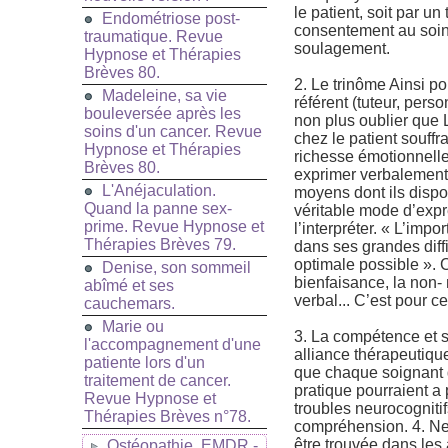
le patient, soit par 
Endométriose post-
consentement au soin
traumatique. Revue
soulagement.
Hypnose et Thérapies
Brèves 80.
2. Le trinôme Ainsi po
Madeleine, sa vie
référent (tuteur, pers
bouleversée après les
non plus oublier que 
soins d'un cancer. Revue
chez le patient souff
Hypnose et Thérapies
richesse émotionnelle 
Brèves 80.
exprimer verbalement.
L'Anéjaculation.
moyens dont ils dispo
Quand la panne sex-
véritable mode d’expr
prime. Revue Hypnose et
l’interpréter. « L’imp
Thérapies Brèves 79.
dans ses grandes diffi
optimale possible ». C
Denise, son sommeil
bienfaisance, la non- 
abîmé et ses
verbal... C’est pour c
cauchemars.
Marie ou
3. La compétence et s
l'accompagnement d'une
alliance thérapeutique 
patiente lors d'un
que chaque soignant d
traitement de cancer.
pratique pourraient a 
Revue Hypnose et
troubles neurocognitif
Thérapies Brèves n°78.
compréhension. 4. Ne
être trouvée dans les
Ostéopathie, EMDR -