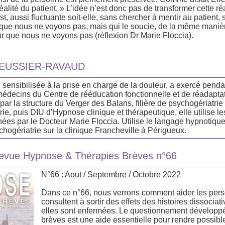
éalité du patient. » L’idée n’est donc pas de transformer cette réa
est, aussi fluctuante soit-elle, sans chercher à mentir au patient
é que nous ne voyons pas, mais qui le soucie, de la même mani
 que nous ne voyons pas (réflexion Dr Marie Floccia).
EUSSIER-RAVAUD
 sensibilisée à la prise en charge de la douleur, a exercé penda
médecins du Centre de rééducation fonctionnelle et de réadapt
ar la structure du Verger des Balans, filière de psychogériatrie
rie, puis DIU d’Hypnose clinique et thérapeutique, elle utilise l
s par le Docteur Marie Floccia. Utilise le langage hypnotique
hogériatrie sur la clinique Francheville à Périgueux.
vue Hypnose & Thérapies Brèves n°66
N°66 : Aout / Septembre / Octobre 2022
Dans ce n°66, nous verrons comment aider les per
consultent à sortir des effets des histoires dissocia
elles sont enfermées. Le questionnement développé
brèves est une aide essentielle pour rendre possible