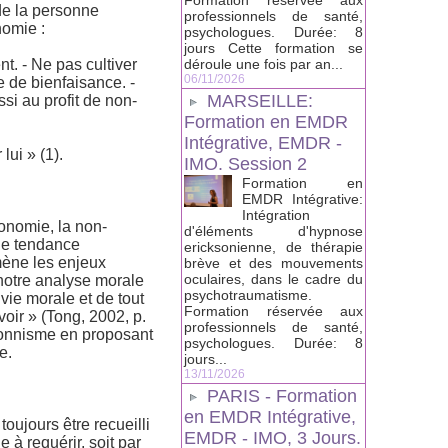
Formation réservée aux
 de la personne
professionnels de santé,
nomie :
psychologues. Durée: 8
jours Cette formation se
t. - Ne pas cultiver
déroule une fois par an...
06/11/2026
 de bienfaisance. -
MARSEILLE:
ssi au profit de non-
Formation en EMDR
Intégrative, EMDR -
lui » (1).
IMO. Session 2
Formation en
EMDR Intégrative:
Intégration
onomie, la non-
d'éléments d'hypnose
une tendance
ericksonienne, de thérapie
mène les enjeux
brève et des mouvements
oculaires, dans le cadre du
 notre analyse morale
psychotraumatisme.
vie morale et de tout
Formation réservée aux
voir » (Tong, 2002, p.
professionnels de santé,
tionnisme en proposant
psychologues. Durée: 8
e.
jours...
13/11/2026
PARIS - Formation
en EMDR Intégrative,
ujours être recueilli
EMDR - IMO, 3 Jours.
 à requérir, soit par