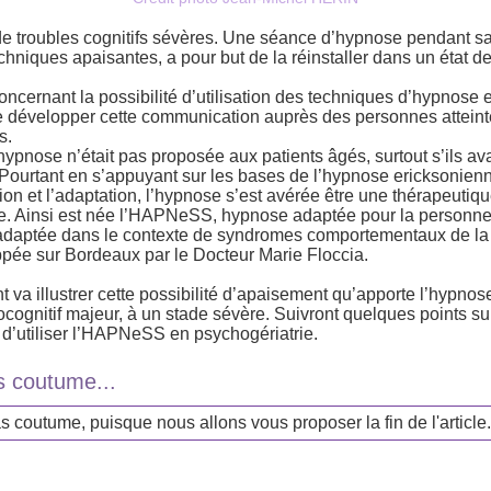
e troubles cognitifs sévères. Une séance d’hypnose pendant sa 
hniques apaisantes, a pour but de la réinstaller dans un état de
oncernant la possibilité d’utilisation des techniques d’hypnose 
 de développer cette communication auprès des personnes atteint
s.
ypnose n’était pas proposée aux patients âgés, surtout s’ils ava
 Pourtant en s’appuyant sur les bases de l’hypnose ericksonien
ation et l’adaptation, l’hypnose s’est avérée être une thérapeutiq
e. Ainsi est née l’HAPNeSS, hypnose adaptée pour la personne
er adaptée dans le contexte de syndromes comportementaux de l
pée sur Bordeaux par le Docteur Marie Floccia.
t va illustrer cette possibilité d’apaisement qu’apporte l’hypno
cognitif majeur, à un stade sévère. Suivront quelques points sur
êt d’utiliser l’HAPNeSS en psychogériatrie.
s coutume...
as coutume, puisque nous allons vous proposer la fin de l'article.