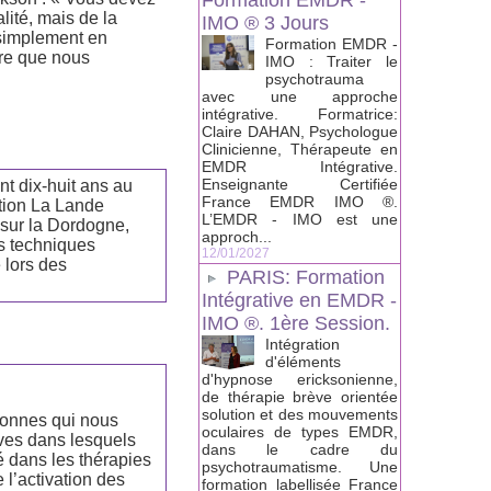
Formation EMDR -
lité, mais de la
IMO ® 3 Jours
, simplement en
Formation EMDR -
ère que nous
IMO : Traiter le
psychotrauma
avec une approche
intégrative. Formatrice:
Claire DAHAN, Psychologue
Clinicienne, Thérapeute en
EMDR Intégrative.
Enseignante Certifiée
nt dix-huit ans au
France EMDR IMO ®.
ation La Lande
L’EMDR - IMO est une
 sur la Dordogne,
approch...
es techniques
12/01/2027
 lors des
PARIS: Formation
Intégrative en EMDR -
IMO ®. 1ère Session.
Intégration
d'éléments
d'hypnose ericksonienne,
de thérapie brève orientée
solution et des mouvements
sonnes qui nous
oculaires de types EMDR,
tives dans lesquels
dans le cadre du
 dans les thérapies
psychotraumatisme. Une
 l’activation des
formation labellisée France