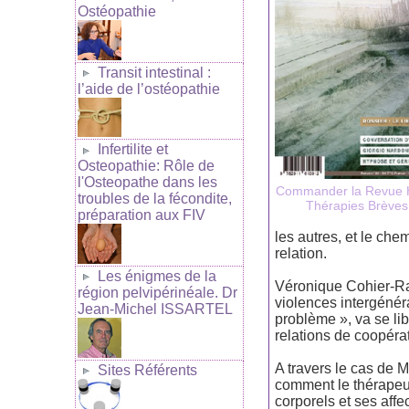
Ostéopathie
Transit intestinal :
l’aide de l’ostéopathie
Infertilite et
Osteopathie: Rôle de
l'Osteopathe dans les
Commander la Revue 
troubles de la fécondite,
Thérapies Brèves
préparation aux FIV
les autres, et le che
relation.
Les énigmes de la
Véronique Cohier-Rah
région pelvipérinéale. Dr
violences intergénér
Jean-Michel ISSARTEL
problème », va se lib
relations de coopérat
A travers le cas de 
Sites Référents
comment le thérapeut
corporels et ses affe