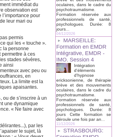
nement immédiat du
oculaires, dans le cadre du
psychotraumatisme.
re observation est
Formation réservée aux
e l’importance pour
professionnels de santé,
 de leur mari ou
psychologues. Durée: 8
jours...
04/12/2026
 pas permis
MARSEILLE:
ce qui les « touche ».
Formation en EMDR
ec la personne
Intégrative, EMDR -
t permettre à ces
IMO. Session 4
des stades sévères,
e ainsi
Intégration
amenteux avec peu ou
d'éléments
d'hypnose
souffrances, en
ericksonienne, de thérapie
x. La limite est la
brève et des mouvements
niques apaisantes.
oculaires, dans le cadre du
psychotraumatisme.
 ou de s’inscrire à un
Formation réservée aux
tant une dynamique
professionnels de santé,
nce. « Ne faire avec
psychologues. Durée: 8
jours Cette formation se
déroule une fois par an...
11/12/2026
irantes...), par les
STRASBOURG:
apaiser le sujet, là
ickson : « Vous devez