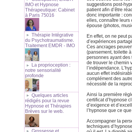
suggestions post-hyp
IMO et Hypnose
patient afin d’être ré
Thérapeutique: Cabinet
donc importante : conn
à Paris 75016
elles, connaître leurs
épouse (photos, musiqu
Thérapie Intégrative
En effet, on ne peut 
du Psychotraumatisme.
d’expériences partagé
Traitement EMDR - IMO
Ces ancrages peuvent 
(pansement, toilette 
personnes ayant des t
de trouver le chemin 
La proprioception :
l’indépendance. L’hy
notre sensorialité
aucun effet indésirabl
profonde
complément des autre
nécessité de la repro
Ainsi la première règl
Quelques articles
certificat d’hypnose 
rédigés pour la revue
d’exigence et d’excel
Hypnose et Thérapies
l’hypnose que ce que l
Brèves sur le web.
Accompagner la person
techniques d’hypnose, 
Grossesse et
où il est. La dignité