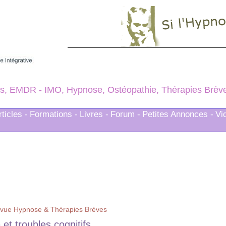
s, EMDR - IMO, Hypnose, Ostéopathie, Thérapies Brèves
rticles -
Formations -
Livres -
Forum -
Petites Annonces -
Vi
vue Hypnose & Thérapies Brèves
et troubles cognitifs