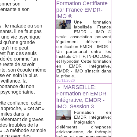
Formation Certifiante
donner son
sentante à son
par France EMDR-
IMO ®
Une formation
s : le malade ou son
labellisée France
nants. Il ne faut pas
EMDR - IMO ®
e une vie psychique
seule association pouvant
légalement délivrer la
si qu’une grande
certification EMDR - IMO® .
 qu’il ne peut
Un partenariat entre les
st l’un des seuls
Instituts CHTIP, IN-DOLORE
nsidérée comme “un
et Hypnotim Cette formation
e reste de savoir
en EMDR Intégrative,
rante, son écoute même
EMDR - IMO s’inscrit dans
se en soin la plus
la prise e...
veillance, la
30/11/2026
importance du non
MARSEILLE:
 psychogériatrie.
Formation en EMDR
Intégrative, EMDR -
tte confiance, cette
IMO. Session 3
l’approche, « cet art »
Formation en
imites dans la
EMDR Intégrative:
 présentant de graves
Intégration
 des troubles de la
d'éléments d'hypnose
e « La méthode semble
ericksonienne, de thérapie
séance avec des
brève et des mouvements