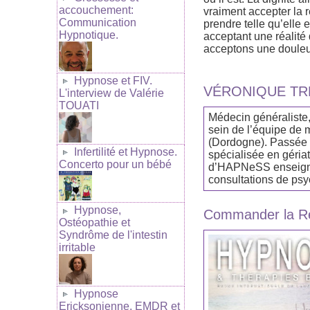
accouchement:
vraiment accepter la r
Communication
prendre telle qu’elle 
Hypnotique.
acceptant une réalit
acceptons une douleur
Hypnose et FIV.
VÉRONIQUE TR
L'interview de Valérie
TOUATI
Médecin généraliste,
sein de l’équipe de 
(Dordogne). Passée p
Infertilité et Hypnose.
spécialisée en gériat
Concerto pour un bébé
d’HAPNeSS enseignée
consultations de psyc
Hypnose,
Commander la Re
Ostéopathie et
Syndrôme de l'intestin
irritable
Hypnose
Ericksonienne, EMDR et