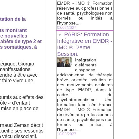
EMDR - IMO ® Formation
réservée aux professionnels
de santé, psychologues non
formés ou initiés à
ation de la
l’hypnose....
03/02/2027
us montrant
PARIS: Formation
e nouvelles
Intégrative en EMDR -
iabète de type 2 et
es somatiques, à
IMO ®. 2ème
Session.
Intégration
tégique, Giorgio
d'éléments
manifestations
d'hypnose
rendre à être avec
ericksonienne, de thérapie
brève orientée solution et
 faire vivre une
des mouvements oculaires
de type EMDR, dans le
cadre du
oumis aux effets des
psychotraumatisme. Une
ôle « d’enfant
formation labellisée France
la mise en place de
EMDR - IMO ® Formation
réservée aux professionnels
de santé, psychologues non
formés ou initiés à
Arnaud Zeman décrit
l’hypnose....
ueille ses ressentis
10/03/2027
 vécu dissociatif.