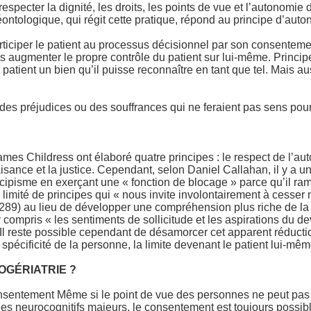
respecter la dignité, les droits, les points de vue et l’autonomie
ontologique, qui régit cette pratique, répond au principe d’auto
rticiper le patient au processus décisionnel par son consentemen
augmenter le propre contrôle du patient sur lui-même. Principe
 patient un bien qu’il puisse reconnaître en tant que tel. Mais au
des préjudices ou des souffrances qui ne feraient pas sens pour 
s Childress ont élaboré quatre principes : le respect de l’aut
aisance et la justice. Cependant, selon Daniel Callahan, il y a 
ncipisme en exerçant une « fonction de blocage » parce qu’il ra
limité de principes qui « nous invite involontairement à cesser
 289) au lieu de développer une compréhension plus riche de la 
 compris « les sentiments de sollicitude et les aspirations du de
). Il reste possible cependant de désamorcer cet apparent réduc
 spécificité de la personne, la limite devenant le patient lui-mêm
OGÉRIATRIE ?
sentement Même si le point de vue des personnes ne peut pas to
bles neurocognitifs majeurs, le consentement est toujours possible