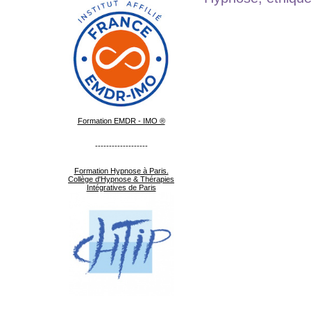
Formation EMDR - IMO ®
-------------------
Formation Hypnose à Paris.
Collège d'Hypnose & Thérapies
Intégratives de Paris