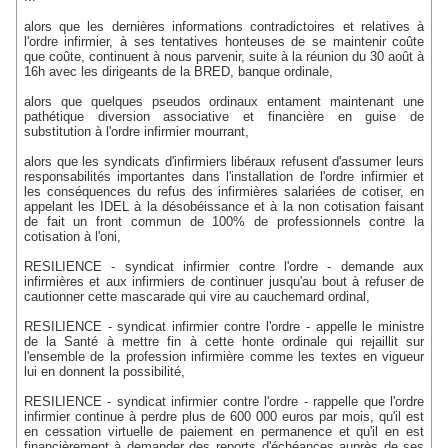
alors que les dernières informations contradictoires et relatives à
l'ordre infirmier, à ses tentatives honteuses de se maintenir coûte
que coûte, continuent à nous parvenir, suite à la réunion du 30 août à
16h avec les dirigeants de la BRED, banque ordinale,
alors que quelques pseudos ordinaux entament maintenant une
pathétique diversion associative et financière en guise de
substitution à l'ordre infirmier mourrant,
alors que les syndicats d'infirmiers libéraux refusent d'assumer leurs
responsabilités importantes dans l'installation de l'ordre infirmier et
les conséquences du refus des infirmières salariées de cotiser, en
appelant les IDEL à la désobéissance et à la non cotisation faisant
de fait un front commun de 100% de professionnels contre la
cotisation à l'oni,
RESILIENCE - syndicat infirmier contre l'ordre - demande aux
infirmières et aux infirmiers de continuer jusqu'au bout à refuser de
cautionner cette mascarade qui vire au cauchemard ordinal,
RESILIENCE - syndicat infirmier contre l'ordre - appelle le ministre
de la Santé à mettre fin à cette honte ordinale qui rejaillit sur
l'ensemble de la profession infirmière comme les textes en vigueur
lui en donnent la possibilité,
RESILIENCE - syndicat infirmier contre l'ordre - rappelle que l'ordre
infirmier continue à perdre plus de 600 000 euros par mois, qu'il est
en cessation virtuelle de paiement en permanence et qu'il en est
financièrement à demander des reports d'échéances auprès de ses