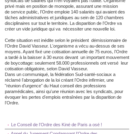
syndicats de salariés qui n'en voyaient pas l'utilité. Organisme
privé mais en position de monopole, assurant une mission
de service public, l'Ordre emploie 140 salariés qui avaient des
tâches administratives et juridiques au sein de 120 chambres
disciplinaires sur tout le territoire. La disparition de l'Ordre va
créer un vide juridique qui va nécessiter une nouvelle loi.
Cette situation est inédite selon le président démissionnaire de
l'Ordre David Vasseur. L'organisme a vécu au-dessus de ses
moyens. Ayant fixé une cotisation annuelle de 75 euros, l'Ordre
a tardé à la baisser à 30 euros devant un important mouvement
de boycottage: seulement 58.000 professionnels ont versé leur
cotisation obligatoire, selon David Vasseur.
Dans un communiqué, la fédération Sud-santé-sociaux a
réclamé l'abrogation de la loi créant l'Ordre infirmier, une
"réunion d'urgence" du Haut conseil des professions
paramédicales, ainsi qu'une réunion avec les syndicats, pour
évoquer les pertes d'emplois entraînées par la disparition de
l'Ordre.
Le Conseil de l'Ordre des Kiné de Paris a osé !
Appel du Jugement Condamnant l'Ordre des