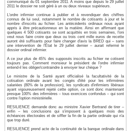
communiqué du 01 septembre 2011. A moins que depuis le 29 juillet
2011 le dossier ne soit géré à un ou deux niveaux supérieurs.
L'ordre infirmier continue à publier et à revendiquer des chiffres
connus de lui seul, notamment le nombre de cotisants à jour et le
nombre d'inscrits au fichier. Les antécédents ordinaux nous ayant
appris à être précautionneux en la matière. Ainsi en affirmant que
quelques 4 500 cotisants se sont acquittés en trois semaines, l'oni
veut nous faire croire que deux ou trois cent mille euros de recette
auront été suffisants pour faire changer d'avis la BRED qui – sans
une intervention de l'État le 29 juillet dernier – aurait refermé le
dossier ordinal infirmier.
A ce jour plus de 45% des supposés inscrits au fichier ne cotisent
toujours pas. Comment monsieur le président de l'ordre infirmier
entend-il les obliger/contraindre à envoyer leur chèque ?
Le ministre de la Santé ayant officialisé la facultativité de la
cotisation ordinale avant les congés d'été pour les infirmières
salariées (80% de la profession), les syndicats d'infirmiers libéraux
ayant vigoureusement rejeté cette option, ce sont donc maintenant
presque 100% des infirmières – tous exercices confondus – qui sont
contre l'option ministérielle.
RESILIENCE demande donc au ministre Xavier Bertrand de tirer –
enfin – les conclusions qui s'imposent à quelques mois des
échéances électorales et de siffler la fin de la partie ordinale qui n'a
que trop duré.
RESILIENCE prend acte de la continuité de la banque ordinale dans