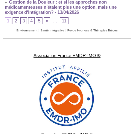
Gestion de la Douleur : et si les approches non
médicamenteuses n’étaient plus une option, mais une
exigence d'intégration?
- 13/04/2026
1
2
3
4
5
»
...
11
Environnement
|
Santé Intégrative
|
Revue Hypnose & Thérapies Brèves
Association France EMDR-IMO ®