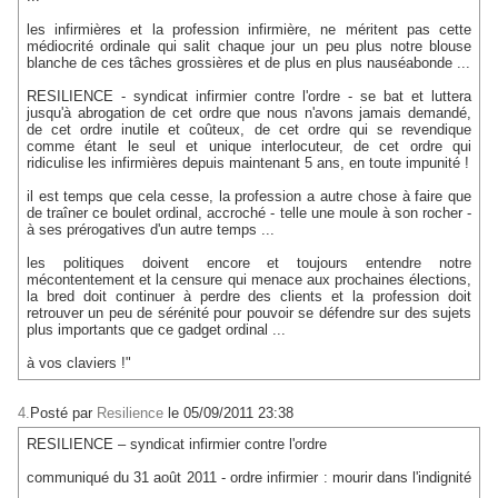
les infirmières et la profession infirmière, ne méritent pas cette
médiocrité ordinale qui salit chaque jour un peu plus notre blouse
blanche de ces tâches grossières et de plus en plus nauséabonde ...
RESILIENCE - syndicat infirmier contre l'ordre - se bat et luttera
jusqu'à abrogation de cet ordre que nous n'avons jamais demandé,
de cet ordre inutile et coûteux, de cet ordre qui se revendique
comme étant le seul et unique interlocuteur, de cet ordre qui
ridiculise les infirmières depuis maintenant 5 ans, en toute impunité !
il est temps que cela cesse, la profession a autre chose à faire que
de traîner ce boulet ordinal, accroché - telle une moule à son rocher -
à ses prérogatives d'un autre temps ...
les politiques doivent encore et toujours entendre notre
mécontentement et la censure qui menace aux prochaines élections,
la bred doit continuer à perdre des clients et la profession doit
retrouver un peu de sérénité pour pouvoir se défendre sur des sujets
plus importants que ce gadget ordinal ...
à vos claviers !"
4.
Posté par
Resilience
le 05/09/2011 23:38
RESILIENCE – syndicat infirmier contre l'ordre
communiqué du 31 août 2011 - ordre infirmier : mourir dans l'indignité
...