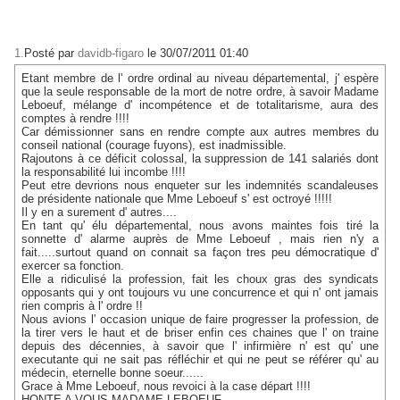
1.
Posté par
davidb-figaro
le 30/07/2011 01:40
Etant membre de l' ordre ordinal au niveau départemental, j' espère
que la seule responsable de la mort de notre ordre, à savoir Madame
Leboeuf, mélange d' incompétence et de totalitarisme, aura des
comptes à rendre !!!!
Car démissionner sans en rendre compte aux autres membres du
conseil national (courage fuyons), est inadmissible.
Rajoutons à ce déficit colossal, la suppression de 141 salariés dont
la responsabilité lui incombe !!!!
Peut etre devrions nous enqueter sur les indemnités scandaleuses
de présidente nationale que Mme Leboeuf s' est octroyé !!!!!
Il y en a surement d' autres....
En tant qu' élu départemental, nous avons maintes fois tiré la
sonnette d' alarme auprès de Mme Leboeuf , mais rien n'y a
fait.....surtout quand on connait sa façon tres peu démocratique d'
exercer sa fonction.
Elle a ridiculisé la profession, fait les choux gras des syndicats
opposants qui y ont toujours vu une concurrence et qui n' ont jamais
rien compris à l' ordre !!
Nous avions l' occasion unique de faire progresser la profession, de
la tirer vers le haut et de briser enfin ces chaines que l' on traine
depuis des décennies, à savoir que l' infirmière n' est qu' une
executante qui ne sait pas réfléchir et qui ne peut se référer qu' au
médecin, eternelle bonne soeur......
Grace à Mme Leboeuf, nous revoici à la case départ !!!!
HONTE A VOUS MADAME LEBOEUF