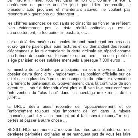
par l'ordre infirmier, tout est dans le non dit, comme l'a été la
conférence de presse annulée jeudi par didier l'embrouille, le
président auto proclamé et maintenant sauveur ne voulant pas
répondre aux questions qui dérangent ...
les chiffres annoncés de cotisants et d'inscrits au fichier ne reflètent
bien évidemment pas la triste réalité ordinale qui est le
surendettement, la fourberie, l'imposture, etc ...
car au delà des misères nationales ce sont maintenant certains cdoi
et croi qui ne paient plus leurs factures et qui demandent des reports
d'échéances à leurs créanciers: la dette ordinale se répand comme
une traînée de poudre sur l'ensemble du territoire ... au seul profit du
siège par isien et des salaires mensuels à presque 7 000 euros ...
le ministre de la Santé qui a toujours nié être intervenu dans le
dossier devra donc dire - rapidement - sa position officielle sur ce
sujet car en plus des éternels mensonges l'ordre infirmier revendique
clairement le partenariat du Gouvernement dans la continuité de son
aventure ... sauf à démentir c'est plus qu'il n'en faut pour confirmer
l'intervention du "plus haut" dans le sauvetage in extrémis de fin
juillet ...
la BRED devra aussi répondre de l'appauvrissement et de
l'enfoncement toujours plus important de l'oni dans la misère
financière, tant il y a un moment où il faut savoir reconnaître ses
pertes et passer à autre chose ...
RESILIENCE commence à recevoir des infos croustillantes sur ces
dernières péripéties ordinales et ne manquera pas de vous les faire