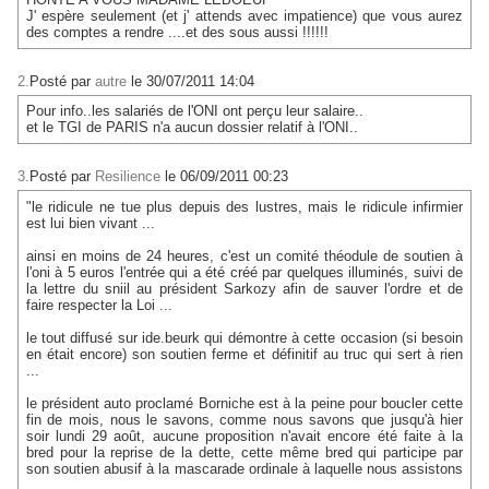
J' espère seulement (et j' attends avec impatience) que vous aurez
des comptes a rendre ....et des sous aussi !!!!!!
2.
Posté par
autre
le 30/07/2011 14:04
Pour info..les salariés de l'ONI ont perçu leur salaire..
et le TGI de PARIS n'a aucun dossier relatif à l'ONI..
3.
Posté par
Resilience
le 06/09/2011 00:23
"le ridicule ne tue plus depuis des lustres, mais le ridicule infirmier
est lui bien vivant ...
ainsi en moins de 24 heures, c'est un comité théodule de soutien à
l'oni à 5 euros l'entrée qui a été créé par quelques illuminés, suivi de
la lettre du sniil au président Sarkozy afin de sauver l'ordre et de
faire respecter la Loi ...
le tout diffusé sur ide.beurk qui démontre à cette occasion (si besoin
en était encore) son soutien ferme et définitif au truc qui sert à rien
...
le président auto proclamé Borniche est à la peine pour boucler cette
fin de mois, nous le savons, comme nous savons que jusqu'à hier
soir lundi 29 août, aucune proposition n'avait encore été faite à la
bred pour la reprise de la dette, cette même bred qui participe par
son soutien abusif à la mascarade ordinale à laquelle nous assistons
...