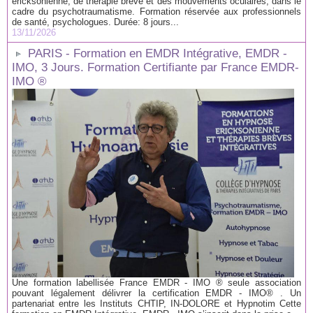
ericksonienne, de thérapie brève et des mouvements oculaires, dans le
cadre du psychotraumatisme. Formation réservée aux professionnels
de santé, psychologues. Durée: 8 jours...
13/11/2026
PARIS - Formation en EMDR Intégrative, EMDR -
IMO, 3 Jours. Formation Certifiante par France EMDR-
IMO ®
Une formation labellisée France EMDR - IMO ® seule association
pouvant légalement délivrer la certification EMDR - IMO® . Un
partenariat entre les Instituts CHTIP, IN-DOLORE et Hypnotim Cette