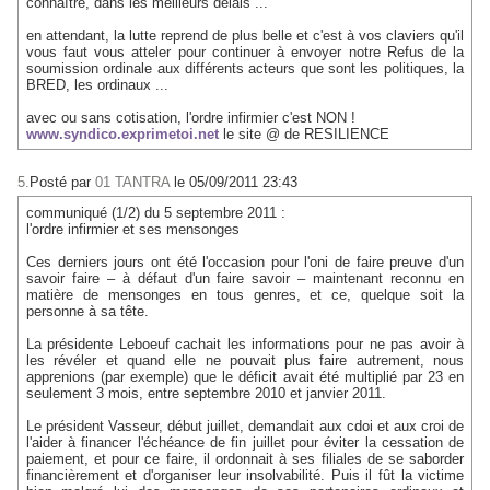
connaître, dans les meilleurs délais ...
en attendant, la lutte reprend de plus belle et c'est à vos claviers qu'il
vous faut vous atteler pour continuer à envoyer notre Refus de la
soumission ordinale aux différents acteurs que sont les politiques, la
BRED, les ordinaux ...
avec ou sans cotisation, l'ordre infirmier c'est NON !
www.syndico.exprimetoi.net
le site @ de RESILIENCE
5.
Posté par
01 TANTRA
le 05/09/2011 23:43
communiqué (1/2) du 5 septembre 2011 :
l'ordre infirmier et ses mensonges
Ces derniers jours ont été l'occasion pour l'oni de faire preuve d'un
savoir faire – à défaut d'un faire savoir – maintenant reconnu en
matière de mensonges en tous genres, et ce, quelque soit la
personne à sa tête.
La présidente Leboeuf cachait les informations pour ne pas avoir à
les révéler et quand elle ne pouvait plus faire autrement, nous
apprenions (par exemple) que le déficit avait été multiplié par 23 en
seulement 3 mois, entre septembre 2010 et janvier 2011.
Le président Vasseur, début juillet, demandait aux cdoi et aux croi de
l'aider à financer l'échéance de fin juillet pour éviter la cessation de
paiement, et pour ce faire, il ordonnait à ses filiales de se saborder
financièrement et d'organiser leur insolvabilité. Puis il fût la victime