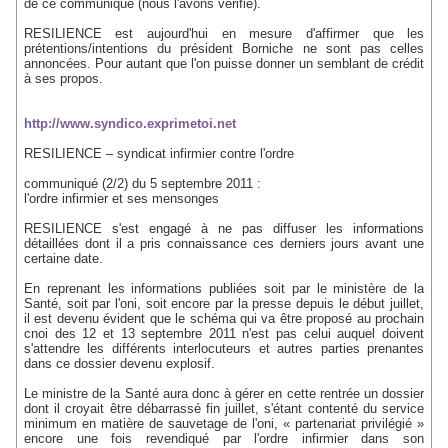
de ce communiqué (nous l'avons vérifié).
RESILIENCE est aujourd'hui en mesure d'affirmer que les
prétentions/intentions du président Borniche ne sont pas celles
annoncées. Pour autant que l'on puisse donner un semblant de crédit
à ses propos.
http://www.syndico.exprimetoi.net
RESILIENCE – syndicat infirmier contre l'ordre
communiqué (2/2) du 5 septembre 2011 :
l'ordre infirmier et ses mensonges
RESILIENCE s'est engagé à ne pas diffuser les informations
détaillées dont il a pris connaissance ces derniers jours avant une
certaine date.
En reprenant les informations publiées soit par le ministère de la
Santé, soit par l'oni, soit encore par la presse depuis le début juillet,
il est devenu évident que le schéma qui va être proposé au prochain
cnoi des 12 et 13 septembre 2011 n'est pas celui auquel doivent
s'attendre les différents interlocuteurs et autres parties prenantes
dans ce dossier devenu explosif.
Le ministre de la Santé aura donc à gérer en cette rentrée un dossier
dont il croyait être débarrassé fin juillet, s'étant contenté du service
minimum en matière de sauvetage de l'oni, « partenariat privilégié »
encore une fois revendiqué par l'ordre infirmier dans son