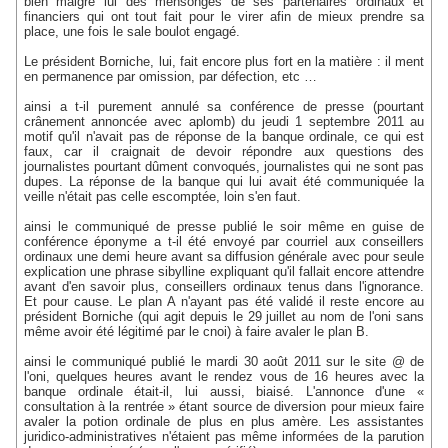
bien malgré lui des mensonges de ses partenaires ordinaux et
financiers qui ont tout fait pour le virer afin de mieux prendre sa
place, une fois le sale boulot engagé.
Le président Borniche, lui, fait encore plus fort en la matière : il ment
en permanence par omission, par défection, etc …
ainsi a t-il purement annulé sa conférence de presse (pourtant
crânement annoncée avec aplomb) du jeudi 1 septembre 2011 au
motif qu'il n'avait pas de réponse de la banque ordinale, ce qui est
faux, car il craignait de devoir répondre aux questions des
journalistes pourtant dûment convoqués, journalistes qui ne sont pas
dupes. La réponse de la banque qui lui avait été communiquée la
veille n'était pas celle escomptée, loin s'en faut.
ainsi le communiqué de presse publié le soir même en guise de
conférence éponyme a t-il été envoyé par courriel aux conseillers
ordinaux une demi heure avant sa diffusion générale avec pour seule
explication une phrase sibylline expliquant qu'il fallait encore attendre
avant d'en savoir plus, conseillers ordinaux tenus dans l'ignorance.
Et pour cause. Le plan A n'ayant pas été validé il reste encore au
président Borniche (qui agit depuis le 29 juillet au nom de l'oni sans
même avoir été légitimé par le cnoi) à faire avaler le plan B.
ainsi le communiqué publié le mardi 30 août 2011 sur le site @ de
l'oni, quelques heures avant le rendez vous de 16 heures avec la
banque ordinale était-il, lui aussi, biaisé. L'annonce d'une «
consultation à la rentrée » étant source de diversion pour mieux faire
avaler la potion ordinale de plus en plus amère. Les assistantes
juridico-administratives n'étaient pas même informées de la parution