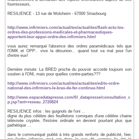
fournisseurs,
RESILIENCE - 13 rue de Molsheim - 67000 Strasbourg
http://www.infirmiers.com/actualites/actualites/flash-actu-les-
ordres-des-professions-medicales-et-pharmaceutiques-
apportent-leur-appui-ordre-des-infirmiers.html
vous aurez remarqué l'absence des ordres paramédicaux tels que
l'OMK et OPP... vive la désunion... quand tout va mal pour l'un
d'entre eux!
Dernière minute: La BRED proche du pouvoir accorde toujours son
soutien à l'ONI, mais pour quelles contre-parties???
http://www.infirmiers.com/actualites/actualites/edito-ordre-
national-des-infirmiers-le-bras-de-fer-continue.html
http://www.espacedatapresse.com/fil_datapresse/consultation_c
p.jsp?ant=reseau_2720824
RESILIENCE infos : les guignols de l'oni ...
digne du plus célèbre des feuilletons comiques d'une célèbre chaine
télévisée cryptée, l'histoire ordinale en devient pourtant plus que
pathétique ...
dans le communiqué publié à très grands renforts de publicité, hier,