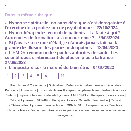
Dans la même rubrique :
Hypnose spirituelle: on considère que c'est dérogatoire à
l'exercice de la profession de psychologue.
- 22/10/2024
Hypnothérapeutes en mal de patients... La faute à qui ?
Aux écoles de formation, à la concurrence ?
- 28/08/2024
Si j'avais su ce que c'était, je n'aurais jamais fait ça: la
grande désillusion des jeunes ostéopathes.
- 13/04/2024
L'EMDR recommandée par les autorités de santé. Les
scientifiques s’intéressent de plus en plus à la transe.
-
27/09/2023
L'imposture sur le marché du bien-être.
- 04/10/2023
1
2
3
4
5
»
...
11
Pathologies & Traitements
|
Spécialités
|
Rebonds Actualités
|
Articles
|
Annuaires
Praticiens
|
Formations
|
Livres relatifs aux thérapies complémentaires
|
Petites Annonces
|
Vidéos
|
Impatient Articles
|
Cabinets Hypnose, EMDR-IMO et Thérapies Brèves à Paris
|
Cabinet Hypnose, EMDR-IMO, Thérapies Brèves à Marseille
|
Recherche
|
Cabinet
d'Ostéopathie, Hypnose Thérapeutique, EMDR & IMO, Thérapies Brèves Orientées
Solution à Paris et Vincennes
|
Annuaire des praticiens référencés en santé et médecine
intégrative