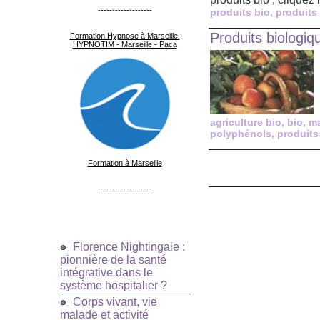
-------------------
produits bio
,
produits
Produits biologiq
Formation Hypnose à Marseille.
HYPNOTIM - Marseille - Paca
agriculture bio
,
bio
,
ma
polyphénols
,
produits
Formation à Marseille
-------------------
Florence Nightingale :
pionnière de la santé
intégrative dans le
système hospitalier ?
Corps vivant, vie
malade et activité