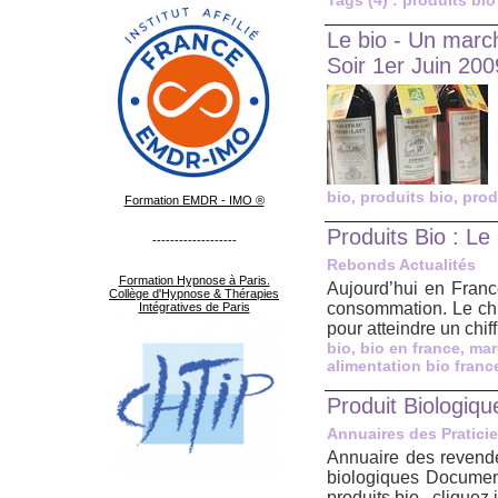
Tags (4) : produits bio
Le bio - Un march
Soir 1er Juin 200
bio
,
produits bio
,
prod
Formation EMDR - IMO ®
Produits Bio : Le
-------------------
Rebonds Actualités
Formation Hypnose à Paris.
Aujourd’hui en France
Collège d'Hypnose & Thérapies
consommation. Le chif
Intégratives de Paris
pour atteindre un chif
bio
,
bio en france
,
mar
alimentation bio franc
Produit Biologiqu
Annuaires des Pratici
Annuaire des revendeu
biologiques Document
produits bio , cliquez i