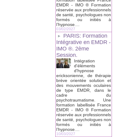
formation labellisée France
EMDR - IMO ® Formation
réservée aux professionnels
de santé, psychologues non
formés ou initiés à
l’hypnose....
03/02/2027
PARIS: Formation
Intégrative en EMDR -
IMO ®. 2ème
Session.
Intégration
d'éléments
d'hypnose
ericksonienne, de thérapie
brève orientée solution et
des mouvements oculaires
de type EMDR, dans le
cadre du
psychotraumatisme. Une
formation labellisée France
EMDR - IMO ® Formation
réservée aux professionnels
de santé, psychologues non
formés ou initiés à
l’hypnose....
10/03/2027