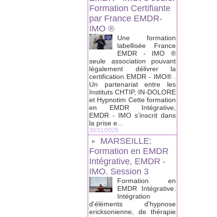
Formation Certifiante
par France EMDR-
IMO ®
Une formation
labellisée France
EMDR - IMO ®
seule association pouvant
légalement délivrer la
certification EMDR - IMO® .
Un partenariat entre les
Instituts CHTIP, IN-DOLORE
et Hypnotim Cette formation
en EMDR Intégrative,
EMDR - IMO s’inscrit dans
la prise e...
30/11/2026
MARSEILLE:
Formation en EMDR
Intégrative, EMDR -
IMO. Session 3
Formation en
EMDR Intégrative:
Intégration
d'éléments d'hypnose
ericksonienne, de thérapie