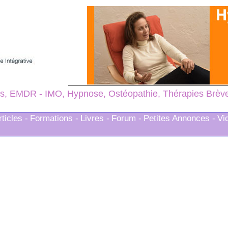
s, EMDR - IMO, Hypnose, Ostéopathie, Thérapies Brèves
rticles -
Formations -
Livres -
Forum -
Petites Annonces -
Vi