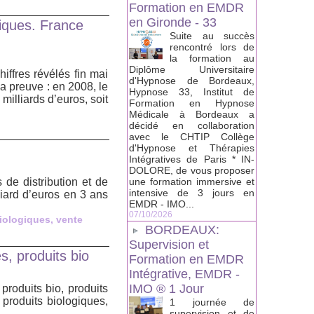
Formation en EMDR
en Gironde - 33
giques. France
Suite au succès
rencontré lors de
la formation au
Diplôme Universitaire
hiffres révélés fin mai
d'Hypnose de Bordeaux,
a preuve : en 2008, le
Hypnose 33, Institut de
milliards d’euros, soit
Formation en Hypnose
Médicale à Bordeaux a
décidé en collaboration
avec le CHTIP Collège
d'Hypnose et Thérapies
Intégratives de Paris * IN-
DOLORE, de vous proposer
 de distribution et de
une formation immersive et
intensive de 3 jours en
liard d’euros en 3 ans
EMDR - IMO...
07/10/2026
iologiques
,
vente
BORDEAUX:
Supervision et
s, produits bio
Formation en EMDR
Intégrative, EMDR -
IMO ® 1 Jour
produits bio, produits
produits biologiques,
1 journée de
supervision et de