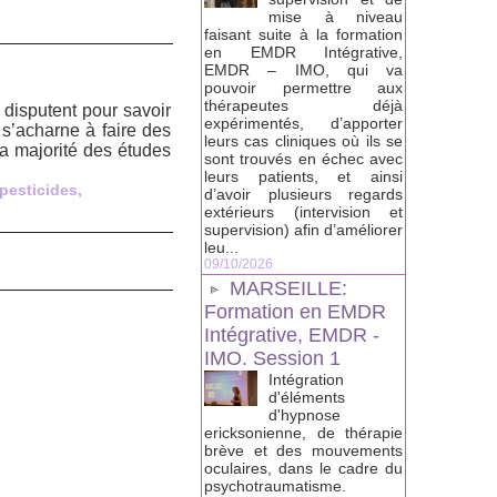
mise à niveau
faisant suite à la formation
en EMDR Intégrative,
EMDR – IMO, qui va
pouvoir permettre aux
thérapeutes déjà
 disputent pour savoir
expérimentés, d’apporter
 s’acharne à faire des
leurs cas cliniques où ils se
La majorité des études
sont trouvés en échec avec
leurs patients, et ainsi
pesticides
,
d’avoir plusieurs regards
extérieurs (intervision et
supervision) afin d’améliorer
leu...
09/10/2026
MARSEILLE:
Formation en EMDR
Intégrative, EMDR -
IMO. Session 1
Intégration
d'éléments
d'hypnose
ericksonienne, de thérapie
brève et des mouvements
oculaires, dans le cadre du
psychotraumatisme.