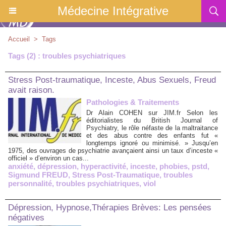
Médecine Intégrative
Accueil
>
Tags
Tags (2) : troubles psychiatriques
Stress Post-traumatique, Inceste, Abus Sexuels, Freud
avait raison.
Pathologies & Traitements
Dr Alain COHEN sur JIM.fr Selon les
éditorialistes du British Journal of
Psychiatry, le rôle néfaste de la maltraitance
et des abus contre des enfants fut «
longtemps ignoré ou minimisé. » Jusqu’en
1975, des ouvrages de psychiatrie avançaient ainsi un taux d’inceste «
officiel » d’environ un cas...
anxiété
,
dépression
,
hyperactivité
,
inceste
,
phobies
,
pstd
,
Sigmund FREUD
,
Stress Post-Traumatique
,
troubles
personnalité
,
troubles psychiatriques
,
viol
Dépression, Hypnose,Thérapies Brèves: Les pensées
négatives