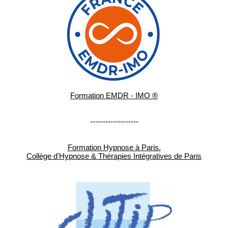
Formation EMDR - IMO ®
-------------------
Formation Hypnose à Paris.
Collège d'Hypnose & Thérapies Intégratives de Paris