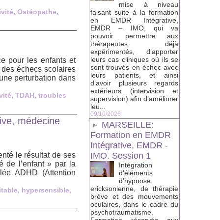
mise à niveau
vité
,
Ostéopathe
,
faisant suite à la formation
en EMDR Intégrative,
EMDR – IMO, qui va
pouvoir permettre aux
thérapeutes déjà
expérimentés, d’apporter
leurs cas cliniques où ils se
ce pour les enfants et
sont trouvés en échec avec
t des échecs scolaires
leurs patients, et ainsi
une perturbation dans
d’avoir plusieurs regards
extérieurs (intervision et
vité
,
TDAH
,
troubles
supervision) afin d’améliorer
leu...
09/10/2026
tive, médecine
MARSEILLE:
Formation en EMDR
Intégrative, EMDR -
nté le résultat de ses
IMO. Session 1
é de l’enfant » par la
Intégration
elée ADHD (Attention
d'éléments
d'hypnose
ericksonienne, de thérapie
table
,
hypersensible
,
brève et des mouvements
oculaires, dans le cadre du
psychotraumatisme.