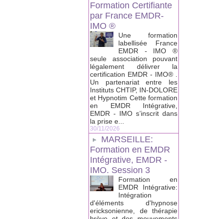
Formation Certifiante
par France EMDR-
IMO ®
Une formation
labellisée France
EMDR - IMO ®
seule association pouvant
légalement délivrer la
certification EMDR - IMO® .
Un partenariat entre les
Instituts CHTIP, IN-DOLORE
et Hypnotim Cette formation
en EMDR Intégrative,
EMDR - IMO s’inscrit dans
la prise e...
30/11/2026
MARSEILLE:
Formation en EMDR
Intégrative, EMDR -
IMO. Session 3
Formation en
EMDR Intégrative:
Intégration
d'éléments d'hypnose
ericksonienne, de thérapie
brève et des mouvements