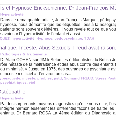
ifs et Hypnose Ericksonienne. Dr Jean-François M
Hyperactivité
Dans ce remarquable article, Jean-François Marquet, pédopsyc
hypnose, nous démontre que les étiquettes liées à la nosograp
patients sont souvent délétères. Il vous révèle tout ce que vo
savoir sur l’hyperactivité de l’enfant et aussi...
RQUET
,
hyperactivité
,
Hypnose
,
pedopsychiatre
,
TDAH
atique, Inceste, Abus Sexuels, Freud avait raison
Pathologies & Traitements
Dr Alain COHEN sur JIM.fr Selon les éditorialistes du British Jo
rôle néfaste de la maltraitance et des abus contre des enfants 
ou minimisé. » Jusqu’en 1975, des ouvrages de psychiatrie av
d’inceste « officiel » d’environ un cas...
yperactivité
,
inceste
,
phobies
,
pstd
,
Sigmund FREUD
,
Stress Pos
 psychiatriques
,
viol
Ostéopathie
Hyperactivité
Par les surprenants moyens diagnostics qu’elle nous offre, l’o
intégrer harmonieusement les différentes façons de traiter les 
enfants. Dr Bernard ROSA La 4ème édition du Diagnostic an