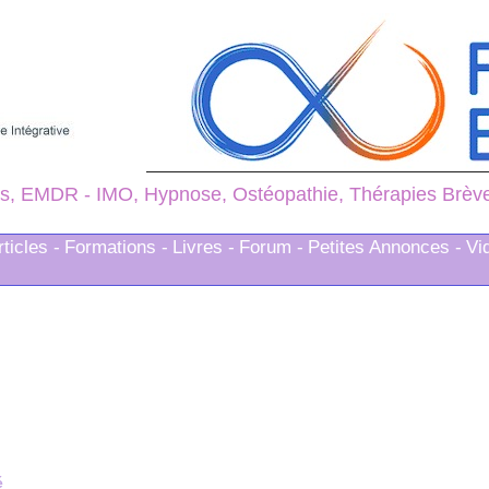
s, EMDR - IMO, Hypnose, Ostéopathie, Thérapies Brèves
rticles -
Formations -
Livres -
Forum -
Petites Annonces -
Vi
é