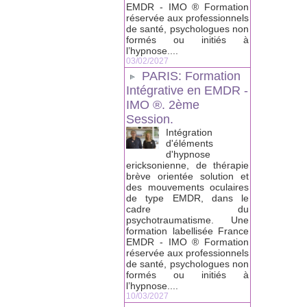
EMDR - IMO ® Formation
réservée aux professionnels
de santé, psychologues non
formés ou initiés à
l’hypnose....
03/02/2027
PARIS: Formation
Intégrative en EMDR -
IMO ®. 2ème
Session.
Intégration
d'éléments
d'hypnose
ericksonienne, de thérapie
brève orientée solution et
des mouvements oculaires
de type EMDR, dans le
cadre du
psychotraumatisme. Une
formation labellisée France
EMDR - IMO ® Formation
réservée aux professionnels
de santé, psychologues non
formés ou initiés à
l’hypnose....
10/03/2027