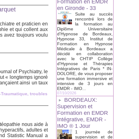
Formation en EMDR
en Gironde - 33
arquet
Suite au succès
rencontré lors de
hiatre et praticien en
la formation au
Diplôme Universitaire
hie et qui collent aux
d'Hypnose de Bordeaux,
us avez toujours voulu
Hypnose 33, Institut de
Formation en Hypnose
Médicale à Bordeaux a
décidé en collaboration
.
avec le CHTIP Collège
d'Hypnose et Thérapies
Intégratives de Paris * IN-
urnal of Psychiatry, le
DOLORE, de vous proposer
fut « longtemps ignoré
une formation immersive et
ançaient ainsi un taux
intensive de 3 jours en
EMDR - IMO...
07/10/2026
t-Traumatique
,
troubles
BORDEAUX:
Supervision et
Formation en EMDR
Intégrative, EMDR -
stéopathie nous aide à
IMO ® 1 Jour
hyperactifs, adultes et
1 journée de
d Statistic Manual a
supervision et de