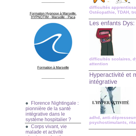
-------------------
difficultés apprentiss
Ostéopathie
,
TDAH
,
tr
Formation Hypnose à Marseille.
HYPNOTIM - Marseille - Paca
Les enfants Dys: 
difficultés scolaires
,
d
attention
Formation à Marseille
Hyperactivité et 
-------------------
intégrative
Florence Nightingale :
pionnière de la santé
intégrative dans le
adhd
,
anti-dépresseur
système hospitalier ?
psychostimulants
,
rit
Corps vivant, vie
malade et activité