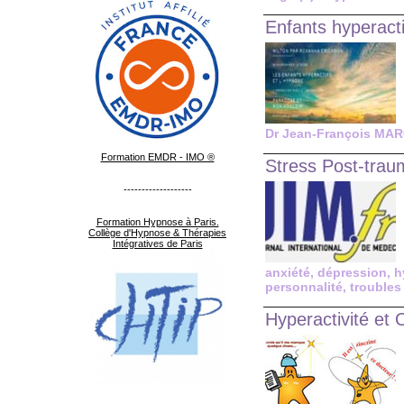
Enfants hyperact
Dr Jean-François MA
Formation EMDR - IMO ®
Stress Post-traum
-------------------
Formation Hypnose à Paris.
Collège d'Hypnose & Thérapies
Intégratives de Paris
anxiété
,
dépression
,
h
personnalité
,
troubles
Hyperactivité et 