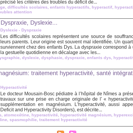
précisé les critères des troubles du déficit de...
age
,
difficultés scolaires
,
enfants hyperactifs
,
hyperactif
,
hyperacti
oubles attention
Dyspraxie, Dyslexie...
Dyslexie - Dyspraxie
Les difficultés scolaires représentent une source de souffran
leurs parents. Leur origine est souvent mal identifiée. Un quar
surviennent chez des enfants Dys. La dyspraxie correspond à 
la gestuelle quotidienne en décalage avec les...
ysgraphie
,
dyslexie
,
dysphasie
,
dyspraxie
,
enfants dys
,
hyperacti
magnésium: traitement hyperactivité, santé intégra
Hyperactivité
Le docteur Mousain-Bosc pédiatre à l’hôpital de Nîmes a prése
travaux sur une prise en charge originale de l’ « hyperactivit
supplémentation en magnésium. L’hyperactivité, aussi app
Deficit and Hyperactivity Disorders), est décrite...
s
,
atomoxétine
,
hyperactivité
,
hyperactivité magnésium
,
hyperexci
aline
,
spasmophilie
,
traitement hyperactivité