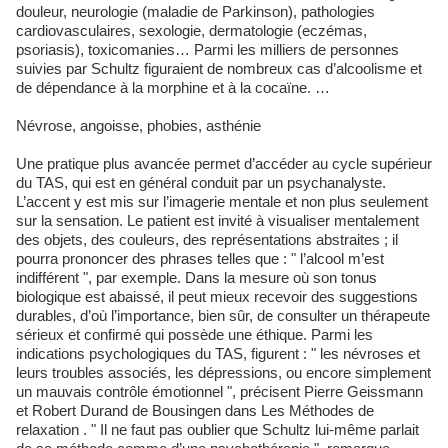
douleur, neurologie (maladie de Parkinson), pathologies
cardiovasculaires, sexologie, dermatologie (eczémas,
psoriasis), toxicomanies… Parmi les milliers de personnes
suivies par Schultz figuraient de nombreux cas d’alcoolisme et
de dépendance à la morphine et à la cocaïne. …
Névrose, angoisse, phobies, asthénie
Une pratique plus avancée permet d’accéder au cycle supérieur
du TAS, qui est en général conduit par un psychanalyste.
L’accent y est mis sur l’imagerie mentale et non plus seulement
sur la sensation. Le patient est invité à visualiser mentalement
des objets, des couleurs, des représentations abstraites ; il
pourra prononcer des phrases telles que : " l’alcool m’est
indifférent ", par exemple. Dans la mesure où son tonus
biologique est abaissé, il peut mieux recevoir des suggestions
durables, d’où l’importance, bien sûr, de consulter un thérapeute
sérieux et confirmé qui possède une éthique. Parmi les
indications psychologiques du TAS, figurent : " les névroses et
leurs troubles associés, les dépressions, ou encore simplement
un mauvais contrôle émotionnel ", précisent Pierre Geissmann
et Robert Durand de Bousingen dans Les Méthodes de
relaxation . " Il ne faut pas oublier que Schultz lui-même parlait