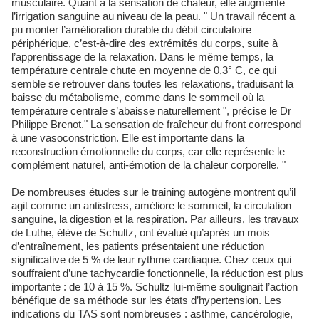
musculaire. Quant à la sensation de chaleur, elle augmente
l’irrigation sanguine au niveau de la peau. " Un travail récent a
pu monter l’amélioration durable du débit circulatoire
périphérique, c’est-à-dire des extrémités du corps, suite à
l’apprentissage de la relaxation. Dans le même temps, la
température centrale chute en moyenne de 0,3° C, ce qui
semble se retrouver dans toutes les relaxations, traduisant la
baisse du métabolisme, comme dans le sommeil où la
température centrale s’abaisse naturellement ", précise le Dr
Philippe Brenot." La sensation de fraîcheur du front correspond
à une vasoconstriction. Elle est importante dans la
reconstruction émotionnelle du corps, car elle représente le
complément naturel, anti-émotion de la chaleur corporelle. "
De nombreuses études sur le training autogène montrent qu’il
agit comme un antistress, améliore le sommeil, la circulation
sanguine, la digestion et la respiration. Par ailleurs, les travaux
de Luthe, élève de Schultz, ont évalué qu’après un mois
d’entraînement, les patients présentaient une réduction
significative de 5 % de leur rythme cardiaque. Chez ceux qui
souffraient d’une tachycardie fonctionnelle, la réduction est plus
importante : de 10 à 15 %. Schultz lui-même soulignait l’action
bénéfique de sa méthode sur les états d’hypertension. Les
indications du TAS sont nombreuses : asthme, cancérologie,