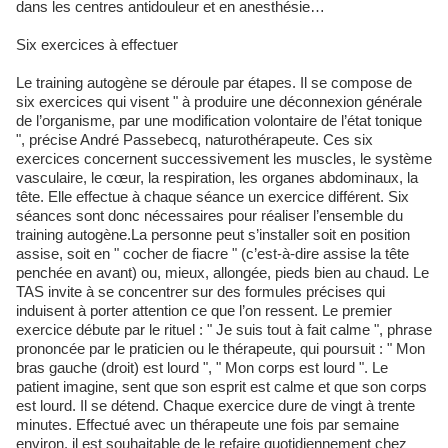
dans les centres antidouleur et en anesthésie…
Six exercices à effectuer
Le training autogène se déroule par étapes. Il se compose de
six exercices qui visent " à produire une déconnexion générale
de l’organisme, par une modification volontaire de l’état tonique
", précise André Passebecq, naturothérapeute. Ces six
exercices concernent successivement les muscles, le système
vasculaire, le cœur, la respiration, les organes abdominaux, la
tête. Elle effectue à chaque séance un exercice différent. Six
séances sont donc nécessaires pour réaliser l’ensemble du
training autogène.La personne peut s’installer soit en position
assise, soit en " cocher de fiacre " (c’est-à-dire assise la tête
penchée en avant) ou, mieux, allongée, pieds bien au chaud. Le
TAS invite à se concentrer sur des formules précises qui
induisent à porter attention ce que l’on ressent. Le premier
exercice débute par le rituel : " Je suis tout à fait calme ", phrase
prononcée par le praticien ou le thérapeute, qui poursuit : " Mon
bras gauche (droit) est lourd ", " Mon corps est lourd ". Le
patient imagine, sent que son esprit est calme et que son corps
est lourd. Il se détend. Chaque exercice dure de vingt à trente
minutes. Effectué avec un thérapeute une fois par semaine
environ, il est souhaitable de le refaire quotidiennement chez