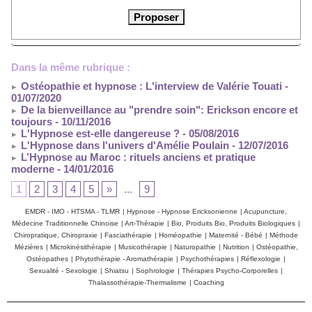
Dans la même rubrique :
Ostéopathie et hypnose : L'interview de Valérie Touati
-
01/07/2020
De la bienveillance au "prendre soin": Erickson encore et
toujours
- 10/11/2016
L'Hypnose est-elle dangereuse ?
- 05/08/2016
L'Hypnose dans l'univers d'Amélie Poulain
- 12/07/2016
L’Hypnose au Maroc : rituels anciens et pratique
moderne
- 14/01/2016
1
2
3
4
5
»
...
9
EMDR - IMO - HTSMA - TLMR
|
Hypnose - Hypnose Ericksonienne
|
Acupuncture,
Médecine Traditionnelle Chinoise
|
Art-Thérapie
|
Bio, Produits Bio, Produits Biologiques
|
Chiropratique, Chiropraxie
|
Fasciathérapie
|
Homéopathie
|
Maternité - Bébé
|
Méthode
Mézières
|
Microkinésithérapie
|
Musicothérapie
|
Naturopathie
|
Nutrition
|
Ostéopathie,
Ostéopathes
|
Phytothérapie - Aromathérapie
|
Psychothérapies
|
Réflexologie
|
Sexualité - Sexologie
|
Shiatsu
|
Sophrologie
|
Thérapies Psycho-Corporelles
|
Thalassothérapie-Thermalisme
|
Coaching