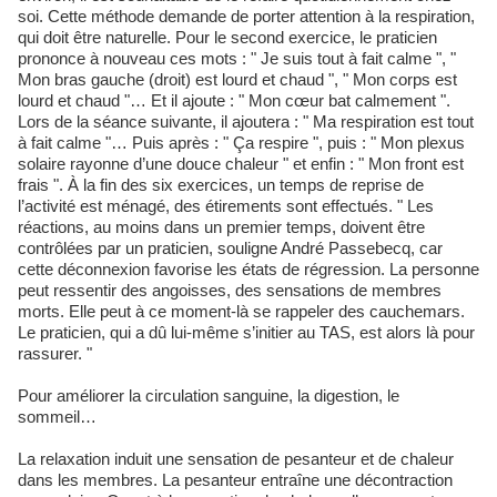
soi. Cette méthode demande de porter attention à la respiration,
qui doit être naturelle. Pour le second exercice, le praticien
prononce à nouveau ces mots : " Je suis tout à fait calme ", "
Mon bras gauche (droit) est lourd et chaud ", " Mon corps est
lourd et chaud "… Et il ajoute : " Mon cœur bat calmement ".
Lors de la séance suivante, il ajoutera : " Ma respiration est tout
à fait calme "… Puis après : " Ça respire ", puis : " Mon plexus
solaire rayonne d’une douce chaleur " et enfin : " Mon front est
frais ". À la fin des six exercices, un temps de reprise de
l’activité est ménagé, des étirements sont effectués. " Les
réactions, au moins dans un premier temps, doivent être
contrôlées par un praticien, souligne André Passebecq, car
cette déconnexion favorise les états de régression. La personne
peut ressentir des angoisses, des sensations de membres
morts. Elle peut à ce moment-là se rappeler des cauchemars.
Le praticien, qui a dû lui-même s’initier au TAS, est alors là pour
rassurer. "
Pour améliorer la circulation sanguine, la digestion, le
sommeil…
La relaxation induit une sensation de pesanteur et de chaleur
dans les membres. La pesanteur entraîne une décontraction