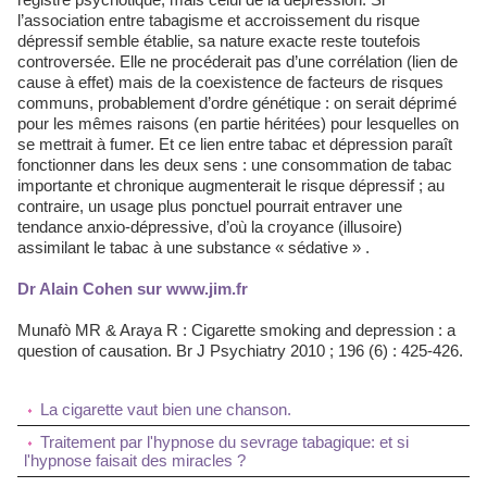
l’association entre tabagisme et accroissement du risque
dépressif semble établie, sa nature exacte reste toutefois
controversée. Elle ne procéderait pas d’une corrélation (lien de
cause à effet) mais de la coexistence de facteurs de risques
communs, probablement d’ordre génétique : on serait déprimé
pour les mêmes raisons (en partie héritées) pour lesquelles on
se mettrait à fumer. Et ce lien entre tabac et dépression paraît
fonctionner dans les deux sens : une consommation de tabac
importante et chronique augmenterait le risque dépressif ; au
contraire, un usage plus ponctuel pourrait entraver une
tendance anxio-dépressive, d’où la croyance (illusoire)
assimilant le tabac à une substance « sédative » .
Dr Alain Cohen sur www.jim.fr
Munafò MR & Araya R : Cigarette smoking and depression : a
question of causation. Br J Psychiatry 2010 ; 196 (6) : 425-426.
La cigarette vaut bien une chanson.
Traitement par l'hypnose du sevrage tabagique: et si
l'hypnose faisait des miracles ?