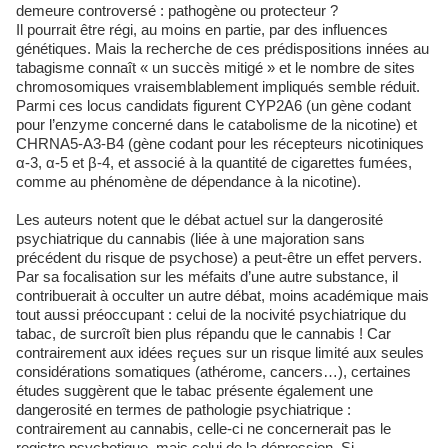
demeure controversé : pathogène ou protecteur ?
Il pourrait être régi, au moins en partie, par des influences
génétiques. Mais la recherche de ces prédispositions innées au
tabagisme connaît « un succès mitigé » et le nombre de sites
chromosomiques vraisemblablement impliqués semble réduit.
Parmi ces locus candidats figurent CYP2A6 (un gène codant
pour l’enzyme concerné dans le catabolisme de la nicotine) et
CHRNA5-A3-B4 (gène codant pour les récepteurs nicotiniques
α-3, α-5 et β-4, et associé à la quantité de cigarettes fumées,
comme au phénomène de dépendance à la nicotine).
Les auteurs notent que le débat actuel sur la dangerosité
psychiatrique du cannabis (liée à une majoration sans
précédent du risque de psychose) a peut-être un effet pervers.
Par sa focalisation sur les méfaits d’une autre substance, il
contribuerait à occulter un autre débat, moins académique mais
tout aussi préoccupant : celui de la nocivité psychiatrique du
tabac, de surcroît bien plus répandu que le cannabis ! Car
contrairement aux idées reçues sur un risque limité aux seules
considérations somatiques (athérome, cancers…), certaines
études suggèrent que le tabac présente également une
dangerosité en termes de pathologie psychiatrique :
contrairement au cannabis, celle-ci ne concernerait pas le
registre psychotique, mais celui de la dépression. Si