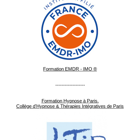
Formation EMDR - IMO ®
-------------------
Formation Hypnose à Paris.
Collège d'Hypnose & Thérapies Intégratives de Paris