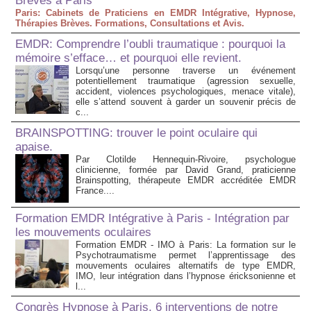
Brèves à Paris
Paris: Cabinets de Praticiens en EMDR Intégrative, Hypnose,
Thérapies Brèves. Formations, Consultations et Avis.
EMDR: Comprendre l’oubli traumatique : pourquoi la
mémoire s’efface… et pourquoi elle revient.
Lorsqu’une personne traverse un événement
potentiellement traumatique (agression sexuelle,
accident, violences psychologiques, menace vitale),
elle s’attend souvent à garder un souvenir précis de
c...
BRAINSPOTTING: trouver le point oculaire qui
apaise.
Par Clotilde Hennequin-Rivoire, psychologue
clinicienne, formée par David Grand, praticienne
Brainspotting, thérapeute EMDR accréditée EMDR
France....
Formation EMDR Intégrative à Paris - Intégration par
les mouvements oculaires
Formation EMDR - IMO à Paris: La formation sur le
Psychotraumatisme permet l’apprentissage des
mouvements oculaires alternatifs de type EMDR,
IMO, leur intégration dans l’hypnose éricksonienne et
l...
Congrès Hypnose à Paris. 6 interventions de notre