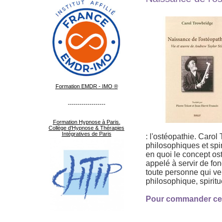
Formation EMDR - IMO ®
-------------------
Formation Hypnose à Paris.
Collège d'Hypnose & Thérapies
Intégratives de Paris
: l'ostéopathie. Carol
philosophiques et spir
en quoi le concept os
appelé à servir de fo
toute personne qui ve
philosophique, spiritue
Pour commander ce li