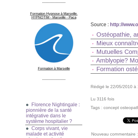
-------------------
Formation Hypnose à Marseille.
HYPNOTIM - Marseille - Paca
Source :
http://www.o
Ostéopathie, a
Mieux connaître
Mutuelles Comp
Amblyopie? Mon
Formation ostéo
Formation à Marseille
-------------------
Rédigé le 22/05/2010 à 
Lu 3116 fois
Florence Nightingale :
Tags
:
concept osteopat
pionnière de la santé
intégrative dans le
système hospitalier ?
Corps vivant, vie
malade et activité
Nouveau commentaire :