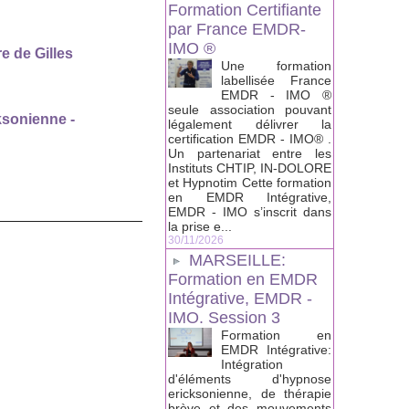
Formation Certifiante
par France EMDR-
IMO ®
e de Gilles
Une formation
labellisée France
EMDR - IMO ®
seule association pouvant
cksonienne
-
légalement délivrer la
certification EMDR - IMO® .
Un partenariat entre les
Instituts CHTIP, IN-DOLORE
et Hypnotim Cette formation
en EMDR Intégrative,
EMDR - IMO s’inscrit dans
la prise e...
30/11/2026
MARSEILLE:
Formation en EMDR
Intégrative, EMDR -
IMO. Session 3
Formation en
EMDR Intégrative:
Intégration
d'éléments d'hypnose
ericksonienne, de thérapie
brève et des mouvements