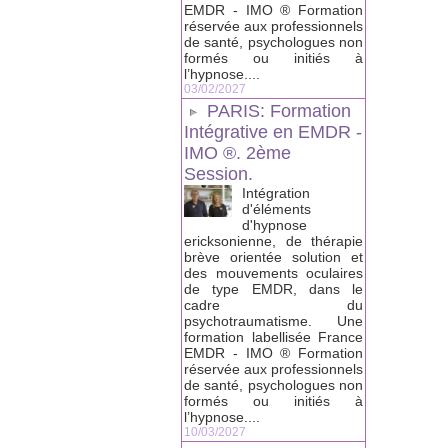
EMDR - IMO ® Formation
réservée aux professionnels
de santé, psychologues non
formés ou initiés à
l’hypnose....
03/02/2027
PARIS: Formation
Intégrative en EMDR -
IMO ®. 2ème
Session.
Intégration
d'éléments
d'hypnose
ericksonienne, de thérapie
brève orientée solution et
des mouvements oculaires
de type EMDR, dans le
cadre du
psychotraumatisme. Une
formation labellisée France
EMDR - IMO ® Formation
réservée aux professionnels
de santé, psychologues non
formés ou initiés à
l’hypnose....
10/03/2027