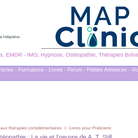
s, EMDR - IMO, Hypnose, Ostéopathie, Thérapies Brèves
rticles -
Formations -
Livres -
Forum -
Petites Annonces -
Vi
fs aux thérapies complémentaires
>
Livres pour Praticiens
éopathie : La vie et l'oeuvre de A. T. Still