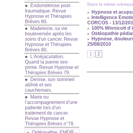
Dans la même rubrique
Endométriose post-
traumatique. Revue
Hypnose et acupunc
Hypnose et Thérapies
Intelligence Emoti
Brèves 80.
CORCOS
- 13/12/20
100% Winnicott d'
Madeleine, sa vie
Ostéopathie pédiat
bouleversée après les
Hypnose, douleurs
soins d'un cancer. Revue
25/08/2010
Hypnose et Thérapies
Brèves 80.
1
2
L'Anéjaculation.
Quand la panne sex-
prime. Revue Hypnose et
Thérapies Brèves 79.
Denise, son sommeil
abîmé et ses
cauchemars.
Marie ou
l'accompagnement d'une
patiente lors d'un
traitement de cancer.
Revue Hypnose et
Thérapies Brèves n°78.
Ostéopathie, EMDR -