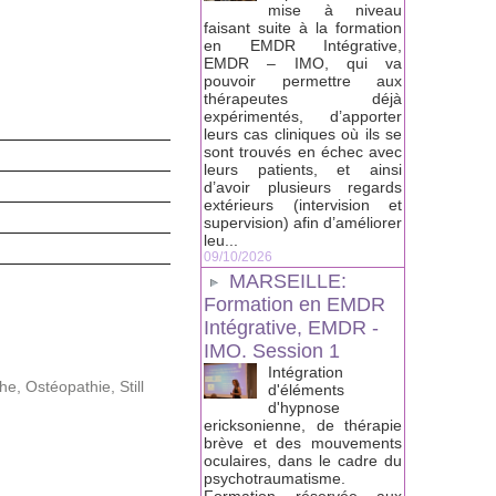
mise à niveau
faisant suite à la formation
en EMDR Intégrative,
EMDR – IMO, qui va
pouvoir permettre aux
thérapeutes déjà
expérimentés, d’apporter
leurs cas cliniques où ils se
sont trouvés en échec avec
leurs patients, et ainsi
d’avoir plusieurs regards
extérieurs (intervision et
supervision) afin d’améliorer
leu...
09/10/2026
MARSEILLE:
Formation en EMDR
Intégrative, EMDR -
IMO. Session 1
Intégration
the
,
Ostéopathie
,
Still
d'éléments
d'hypnose
ericksonienne, de thérapie
brève et des mouvements
oculaires, dans le cadre du
psychotraumatisme.