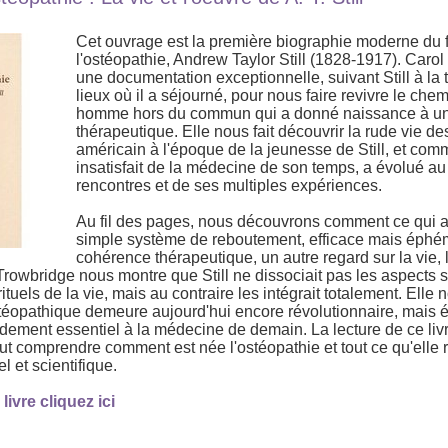
Cet ouvrage est la première biographie moderne du 
l'ostéopathie, Andrew Taylor Still (1828-1917). Carol
une documentation exceptionnelle, suivant Still à la 
lieux où il a séjourné, pour nous faire revivre le ch
homme hors du commun qui a donné naissance à u
thérapeutique. Elle nous fait découvrir la rude vie de
américain à l'époque de la jeunesse de Still, et com
insatisfait de la médecine de son temps, a évolué au
rencontres et de ses multiples expériences.
Au fil des pages, nous découvrons comment ce qui au
simple système de reboutement, efficace mais éphé
cohérence thérapeutique, un autre regard sur la vie, 
 Trowbridge nous montre que Still ne dissociait pas les aspects s
ituels de la vie, mais au contraire les intégrait totalement. Elle 
téopathique demeure aujourd'hui encore révolutionnaire, mais é
ndement essentiel à la médecine de demain. La lecture de ce liv
ut comprendre comment est née l'ostéopathie et tout ce qu'elle 
l et scientifique.
vre cliquez ici