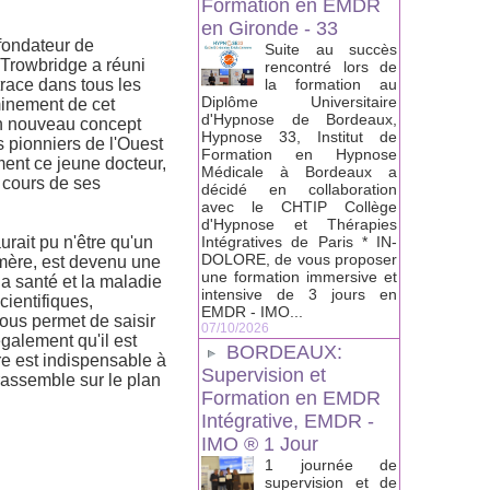
Formation en EMDR
en Gironde - 33
fondateur de
Suite au succès
 Trowbridge a réuni
rencontré lors de
trace dans tous les
la formation au
Diplôme Universitaire
eminement de cet
d'Hypnose de Bordeaux,
n nouveau concept
Hypnose 33, Institut de
s pionniers de l'Ouest
Formation en Hypnose
ment ce jeune docteur,
Médicale à Bordeaux a
 cours de ses
décidé en collaboration
avec le CHTIP Collège
d'Hypnose et Thérapies
rait pu n'être qu'un
Intégratives de Paris * IN-
DOLORE, de vous proposer
mère, est devenu une
une formation immersive et
la santé et la maladie
intensive de 3 jours en
cientifiques,
EMDR - IMO...
nous permet de saisir
07/10/2026
galement qu'il est
BORDEAUX:
re est indispensable à
Supervision et
rassemble sur le plan
Formation en EMDR
Intégrative, EMDR -
IMO ® 1 Jour
1 journée de
supervision et de