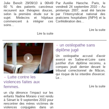
Julie Benoît 29/09/10 à 06h49
Par Aurélie Haroche. Paris, le
60 % des patients cancéreux
vendredi 24 septembre 2010 – Au
recourent aux thérapies douces,
printemps 2007, avait été lancée
selon la première étude sur le
par l’Intersyndicat national des
sujet. Médecins et hôpitaux
praticiens hospitaliers (INPH) et la
commencent à intégrer ces
Confédération des...
soins...
Lire la suite
Lire la suite
un ostéopathe sans
diplôme jugé
Un ostéopathe accusé d'avoir
exercé en Saône-et-Loire sans
justifier d'un diplôme reconnu, a
comparu jeudi dernier devant le
tribunal correctionnel de Mâcon,
qui risque de lui interdire d'exercer.
Lutte contre les
Le...
violences faites aux
Lire la suite
femmes.
un clip dénonce l’impact sur les
enfants Nadine Morano s’est rendu
à Sénart le 9 septembre 2010 pour
rencontrer des mères victimes de
violences conjugales dans un