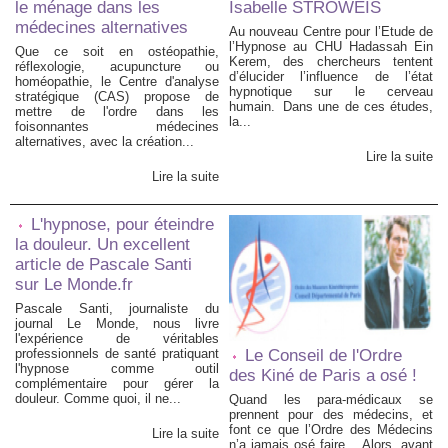
le ménage dans les
Isabelle STROWEIS
médecines alternatives
Au nouveau Centre pour l’Etude de
l’Hypnose au CHU Hadassah Ein
Que ce soit en ostéopathie,
Kerem, des chercheurs tentent
réflexologie, acupuncture ou
d’élucider l’influence de l’état
homéopathie, le Centre d'analyse
hypnotique sur le cerveau
stratégique (CAS) propose de
humain. Dans une de ces études,
mettre de l'ordre dans les
la...
foisonnantes médecines
alternatives, avec la création...
Lire la suite
Lire la suite
L'hypnose, pour éteindre
la douleur. Un excellent
article de Pascale Santi
sur Le Monde.fr
Pascale Santi, journaliste du
journal Le Monde, nous livre
l'expérience de véritables
professionnels de santé pratiquant
Le Conseil de l'Ordre
l'hypnose comme outil
des Kiné de Paris a osé !
complémentaire pour gérer la
douleur. Comme quoi, il ne...
Quand les para-médicaux se
prennent pour des médecins, et
font ce que l’Ordre des Médecins
Lire la suite
n’a jamais osé faire… Alors, avant