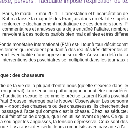
exe, pervers : l'actualité impose l'explication de te
Paris, le mardi 17 mai 2011 – L’arrestation et l’incarcération 
Kahn a laissé la majorité des Français dans un état de stupéfa
renforcer le déchaînement médiatique de ces derniers jours. P
commentaires et analyses qu’a déjà entraîné l’affaire, nombre
renvoient à des notions parfois bien mal définies et très différe
 Fonds monétaire international (FMI) est-il tour à tour décrit co
s termes qui renvoient pourtant à des réalités très différentes e
r » l’éventualité d’une agression sexuelle. Aussi, au-delà du ca
 interventions des psychiatres se multiplient dans les journaux 
ique : des chasseurs
artie de la vie de la plupart d’entre nous (qu’elle s’exerce dans 
e en général), la « séduction pathologique » peut être considé
de l’addiction sexuelle, comme le précise Laurent Karila psychiat
l Paul Brousse interrogé par le Nouvel Observateur. Les personne
e » « sont des chasseurs ou des chasseuses, ils cherchent des 
e passage à l’acte qui compte c’est la chasse. Chez les séducte
 qui fait office de drogue, que l'on utilise avant de jeter. Ce qui e
i va soulager les angoisses, la tension dépressive. Ceux sont d
que. Il y a aussi des séducteurs compulsifs avec passage à l'ac