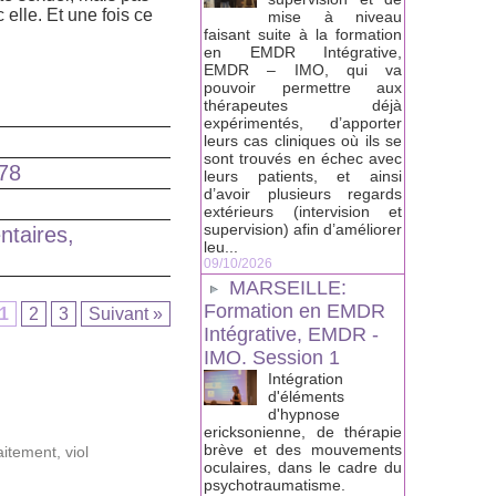
 elle. Et une fois ce
mise à niveau
faisant suite à la formation
en EMDR Intégrative,
EMDR – IMO, qui va
pouvoir permettre aux
thérapeutes déjà
expérimentés, d’apporter
leurs cas cliniques où ils se
sont trouvés en échec avec
 78
leurs patients, et ainsi
d’avoir plusieurs regards
extérieurs (intervision et
supervision) afin d’améliorer
ntaires,
leu...
09/10/2026
MARSEILLE:
Formation en EMDR
1
2
3
Suivant »
Intégrative, EMDR -
IMO. Session 1
Intégration
d'éléments
d'hypnose
ericksonienne, de thérapie
brève et des mouvements
aitement
,
viol
oculaires, dans le cadre du
psychotraumatisme.