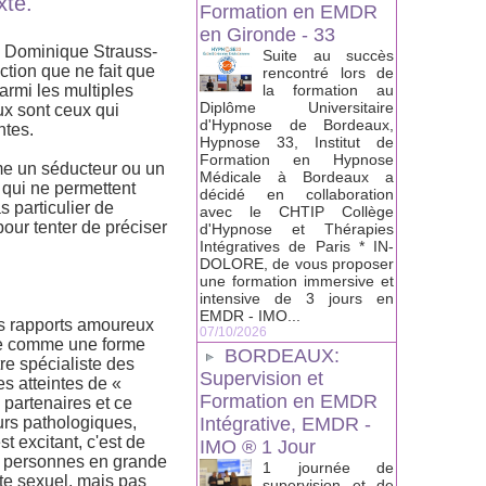
xte.
Formation en EMDR
en Gironde - 33
de Dominique Strauss-
Suite au succès
ction que ne fait que
rencontré lors de
armi les multiples
la formation au
Diplôme Universitaire
ux sont ceux qui
d'Hypnose de Bordeaux,
ntes.
Hypnose 33, Institut de
Formation en Hypnose
mme un séducteur ou un
Médicale à Bordeaux a
t qui ne permettent
décidé en collaboration
s particulier de
avec le CHTIP Collège
pour tenter de préciser
d'Hypnose et Thérapies
Intégratives de Paris * IN-
DOLORE, de vous proposer
une formation immersive et
intensive de 3 jours en
EMDR - IMO...
les rapports amoureux
07/10/2026
rée comme une forme
BORDEAUX:
re spécialiste des
Supervision et
s atteintes de «
Formation en EMDR
partenaires et ce
urs pathologiques,
Intégrative, EMDR -
st excitant, c'est de
IMO ® 1 Jour
es personnes en grande
1 journée de
te sexuel, mais pas
supervision et de