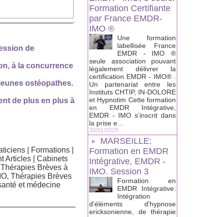
Formation Certifiante
par France EMDR-
IMO ®
Une formation
labellisée France
fession de
EMDR - IMO ®
seule association pouvant
on, à la concurrence
légalement délivrer la
certification EMDR - IMO® .
s jeunes ostéopathes.
Un partenariat entre les
Instituts CHTIP, IN-DOLORE
et Hypnotim Cette formation
nt de plus en plus à
en EMDR Intégrative,
EMDR - IMO s’inscrit dans
la prise e...
30/11/2026
MARSEILLE:
ticiens
|
Formations
|
Formation en EMDR
t Articles
|
Cabinets
Intégrative, EMDR -
Thérapies Brèves à
IMO. Session 3
O, Thérapies Brèves
Formation en
santé et médecine
EMDR Intégrative:
Intégration
d'éléments d'hypnose
ericksonienne, de thérapie