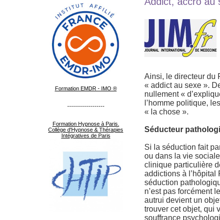
Addict, accro au s
Ainsi, le directeur du
« addict au sexe ». De
Formation EMDR - IMO ®
nullement « d’explique
l’homme politique, les
-------------------
« la chose ».
Formation Hypnose à Paris.
Séducteur patholog
Collège d'Hypnose & Thérapies
Intégratives de Paris
Si la séduction fait p
ou dans la vie social
clinique particulière 
addictions à l’hôpita
séduction pathologiqu
n’est pas forcément l
autrui devient un objet
trouver cet objet, qu
souffrance psychologi