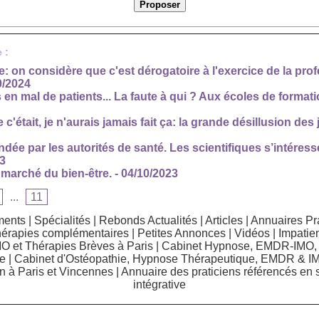
 :
: on considère que c'est dérogatoire à l'exercice de la pro
0/2024
n mal de patients... La faute à qui ? Aux écoles de formati
e c'était, je n'aurais jamais fait ça: la grande désillusion de
 par les autorités de santé. Les scientifiques s’intéresse
23
 marché du bien-être.
- 04/10/2023
...
11
ments
|
Spécialités
|
Rebonds Actualités
|
Articles
|
Annuaires Pra
 thérapies complémentaires
|
Petites Annonces
|
Vidéos
|
Impatien
 et Thérapies Brèves à Paris
|
Cabinet Hypnose, EMDR-IMO, 
e
|
Cabinet d'Ostéopathie, Hypnose Thérapeutique, EMDR & IM
n à Paris et Vincennes
|
Annuaire des praticiens référencés en 
intégrative