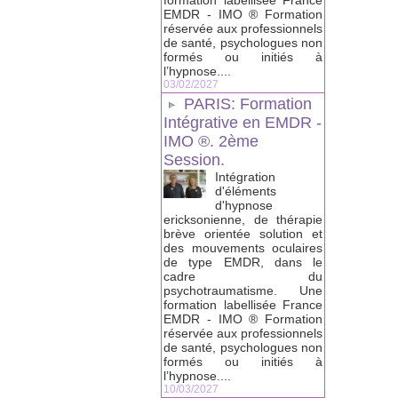
formation labellisée France
EMDR - IMO ® Formation
réservée aux professionnels
de santé, psychologues non
formés ou initiés à
l’hypnose....
03/02/2027
PARIS: Formation
Intégrative en EMDR -
IMO ®. 2ème
Session.
Intégration
d'éléments
d'hypnose
ericksonienne, de thérapie
brève orientée solution et
des mouvements oculaires
de type EMDR, dans le
cadre du
psychotraumatisme. Une
formation labellisée France
EMDR - IMO ® Formation
réservée aux professionnels
de santé, psychologues non
formés ou initiés à
l’hypnose....
10/03/2027