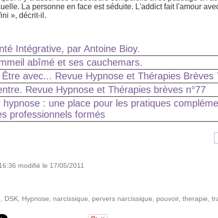
elle. La personne en face est séduite. L'addict fait l'amour avec
ni », décrit-il.
anté Intégrative, par Antoine Bioy.
ommeil abîmé et ses cauchemars.
 Être avec... Revue Hypnose et Thérapies Brèves
entre. Revue Hypnose et Thérapies brèves n°77
t hypnose : une place pour les pratiques compléme
s professionnels formés
16:36 modifié le 17/05/2011
e
,
DSK
,
Hypnose
,
narcissique
,
pervers narcissique
,
pouvoir
,
therapie
,
tr