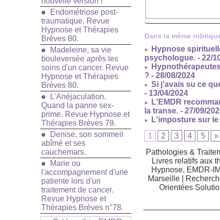
nouvelle version !
Endométriose post-
traumatique. Revue
Hypnose et Thérapies
Dans la même rubrique
Brèves 80.
Hypnose spirituelle
Madeleine, sa vie
psychologue.
- 22/1
bouleversée après les
Hypnothérapeutes e
soins d'un cancer. Revue
?
- 28/08/2024
Hypnose et Thérapies
Si j'avais su ce qu
Brèves 80.
- 13/04/2024
L'Anéjaculation.
L'EMDR recommandée
Quand la panne sex-
la transe.
- 27/09/20
prime. Revue Hypnose et
L'imposture sur le
Thérapies Brèves 79.
Denise, son sommeil
1
2
3
4
5
»
abîmé et ses
cauchemars.
Pathologies & Traite
Livres relatifs aux
Marie ou
Hypnose, EMDR-IMO
l'accompagnement d'une
Marseille
|
Recherch
patiente lors d'un
Orientées Solutio
traitement de cancer.
Revue Hypnose et
Thérapies Brèves n°78.