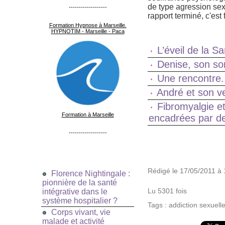
de type agression sexu
-------------------
rapport terminé, c'est fi
Formation Hypnose à Marseille.
HYPNOTIM - Marseille - Paca
L’éveil de la S
Denise, son s
Une rencontre.
André et son v
Fibromyalgie e
Formation à Marseille
encadrées par de
-------------------
Rédigé le 17/05/2011 à 
Florence Nightingale :
pionnière de la santé
Lu 5301 fois
intégrative dans le
système hospitalier ?
Tags
:
addiction sexuell
Corps vivant, vie
malade et activité