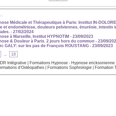
 :
ose Médicale et Thérapeutique à Paris: Institut IN-DOLOR
et endométriose, douleurs pelviennes, énurésie, intestin ir
iales.
- 27/02/2024
ose à Marseille, Institut HYPNOTIM
- 23/09/2023
ose & Douleur à Paris. 2 jours hors du commun
- 23/09/20
rc GALY: sur les pas de François ROUSTANG
- 23/09/2023
...
18
DR Intégrative
|
Formations Hypnose - Hypnose ericksonienne
ormations d'Ostéopathes
|
Formations Sophrologie
|
Formation 