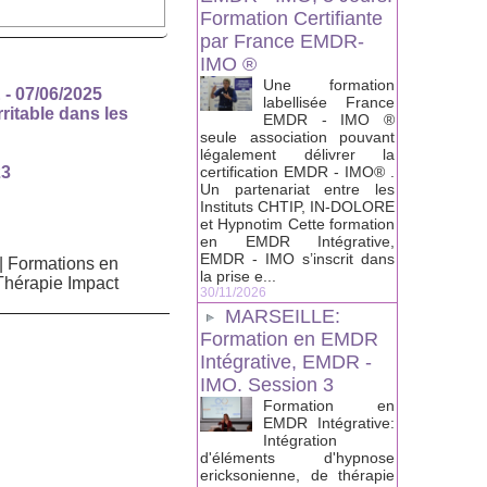
Formation Certifiante
par France EMDR-
IMO ®
Une formation
E
- 07/06/2025
labellisée France
ritable dans les
EMDR - IMO ®
seule association pouvant
légalement délivrer la
certification EMDR - IMO® .
23
Un partenariat entre les
Instituts CHTIP, IN-DOLORE
et Hypnotim Cette formation
en EMDR Intégrative,
EMDR - IMO s’inscrit dans
|
Formations en
la prise e...
Thérapie Impact
30/11/2026
MARSEILLE:
Formation en EMDR
Intégrative, EMDR -
IMO. Session 3
Formation en
EMDR Intégrative:
Intégration
d'éléments d'hypnose
ericksonienne, de thérapie