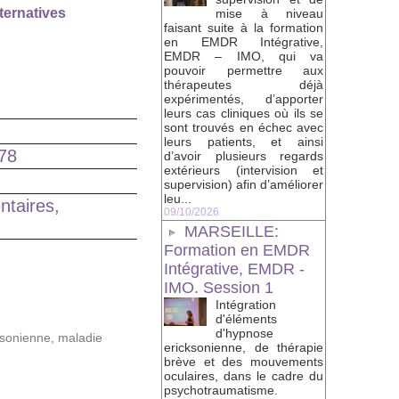
ernatives
mise à niveau
faisant suite à la formation
en EMDR Intégrative,
EMDR – IMO, qui va
pouvoir permettre aux
thérapeutes déjà
expérimentés, d’apporter
leurs cas cliniques où ils se
sont trouvés en échec avec
leurs patients, et ainsi
 78
d’avoir plusieurs regards
extérieurs (intervision et
supervision) afin d’améliorer
leu...
ntaires,
09/10/2026
MARSEILLE:
Formation en EMDR
Intégrative, EMDR -
IMO. Session 1
Intégration
d'éléments
d'hypnose
ksonienne
,
maladie
ericksonienne, de thérapie
brève et des mouvements
oculaires, dans le cadre du
psychotraumatisme.