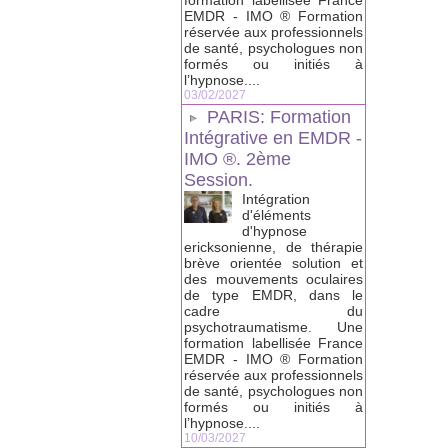
formation labellisée France
EMDR - IMO ® Formation
réservée aux professionnels
de santé, psychologues non
formés ou initiés à
l’hypnose....
03/02/2027
PARIS: Formation
Intégrative en EMDR -
IMO ®. 2ème
Session.
Intégration
d'éléments
d'hypnose
ericksonienne, de thérapie
brève orientée solution et
des mouvements oculaires
de type EMDR, dans le
cadre du
psychotraumatisme. Une
formation labellisée France
EMDR - IMO ® Formation
réservée aux professionnels
de santé, psychologues non
formés ou initiés à
l’hypnose....
10/03/2027