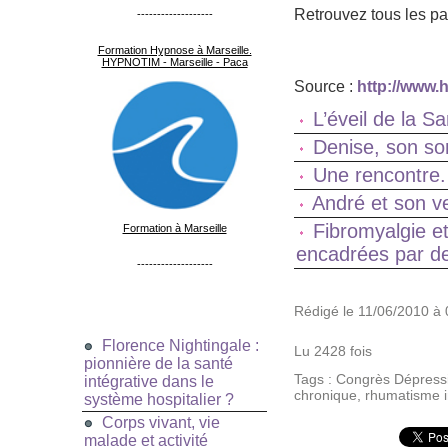
Retrouvez tous les pa
-------------------
Formation Hypnose à Marseille.
HYPNOTIM - Marseille - Paca
Source :
http://www.
L’éveil de la S
Denise, son s
Une rencontre.
André et son v
Fibromyalgie e
Formation à Marseille
encadrées par de
-------------------
Rédigé le 11/06/2010 à 
Florence Nightingale :
Lu 2428 fois
pionnière de la santé
Tags
:
Congrès Dépress
intégrative dans le
chronique
,
rhumatisme i
système hospitalier ?
Corps vivant, vie
malade et activité