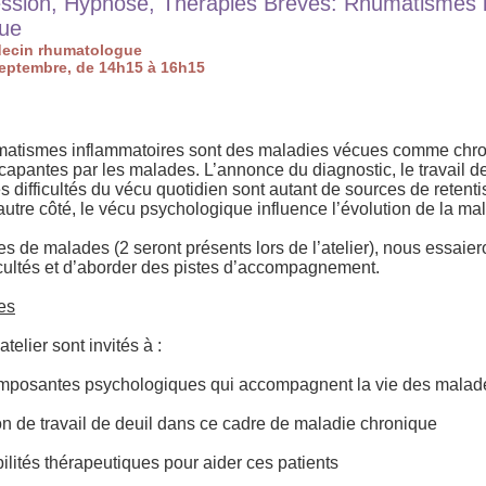
ssion, Hypnose, Thérapies Brèves: Rhumatismes i
que
decin rhumatologue
septembre, de 14h15 à 16h15
matismes inflammatoires sont des maladies vécues comme chr
capantes par les malades. L’annonce du diagnostic, le travail d
es difficultés du vécu quotidien sont autant de sources de reten
utre côté, le vécu psychologique influence l’évolution de la mal
es de malades (2 seront présents lors de l’atelier), nous essaie
cultés et d’aborder des pistes d’accompagnement.
es
atelier sont invités à :
omposantes psychologiques qui accompagnent la vie des malad
ion de travail de deuil dans ce cadre de maladie chronique
ilités thérapeutiques pour aider ces patients