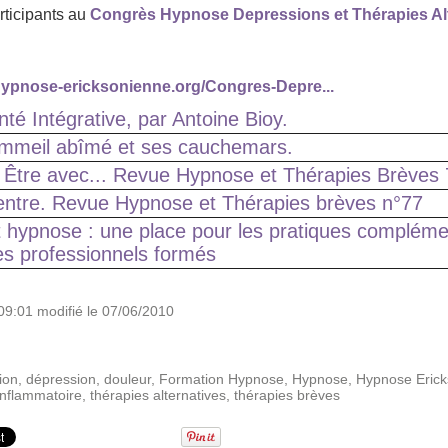
rticipants au
Congrès Hypnose Depressions et Thérapies Alt
hypnose-ericksonienne.org/Congres-Depre...
anté Intégrative, par Antoine Bioy.
ommeil abîmé et ses cauchemars.
 Être avec... Revue Hypnose et Thérapies Brèves
entre. Revue Hypnose et Thérapies brèves n°77
t hypnose : une place pour les pratiques compléme
s professionnels formés
09:01 modifié le 07/06/2010
ion
,
dépression
,
douleur
,
Formation Hypnose
,
Hypnose
,
Hypnose Eric
nflammatoire
,
thérapies alternatives
,
thérapies brèves