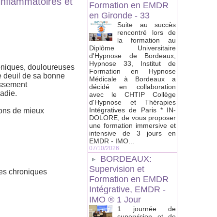
nflammatoires et
Formation en EMDR
en Gironde - 33
Suite au succès
rencontré lors de
la formation au
Diplôme Universitaire
d'Hypnose de Bordeaux,
Hypnose 33, Institut de
oniques, douloureuses
Formation en Hypnose
e deuil de sa bonne
Médicale à Bordeaux a
tissement
décidé en collaboration
adie.
avec le CHTIP Collège
d'Hypnose et Thérapies
Intégratives de Paris * IN-
rons de mieux
DOLORE, de vous proposer
une formation immersive et
intensive de 3 jours en
EMDR - IMO...
07/10/2026
BORDEAUX:
Supervision et
es chroniques
Formation en EMDR
Intégrative, EMDR -
IMO ® 1 Jour
1 journée de
supervision et de