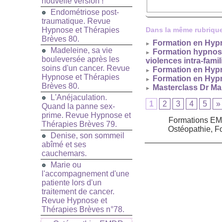
nouvelle version !
Endométriose post-
traumatique. Revue
Hypnose et Thérapies
Dans la même rubrique
Brèves 80.
Formation en Hypn
Madeleine, sa vie
Formation hypnose 
bouleversée après les
violences intra-famil
soins d'un cancer. Revue
Formation en Hypn
Hypnose et Thérapies
Formation en Hypn
Brèves 80.
Masterclass Dr Ma
L'Anéjaculation.
1
2
3
4
5
»
Quand la panne sex-
prime. Revue Hypnose et
Formations EM
Thérapies Brèves 79.
Ostéopathie, F
Denise, son sommeil
abîmé et ses
cauchemars.
Marie ou
l'accompagnement d'une
patiente lors d'un
traitement de cancer.
Revue Hypnose et
Thérapies Brèves n°78.