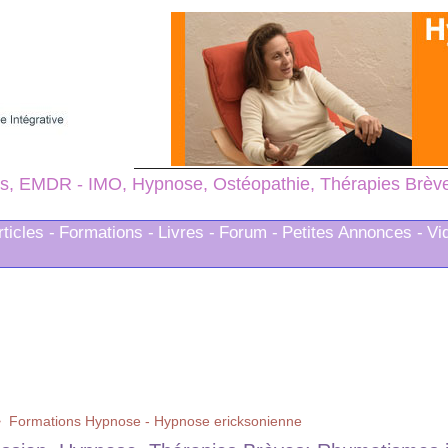
s, EMDR - IMO, Hypnose, Ostéopathie, Thérapies Brèves
rticles -
Formations -
Livres -
Forum -
Petites Annonces -
Vi
>
Formations Hypnose - Hypnose ericksonienne