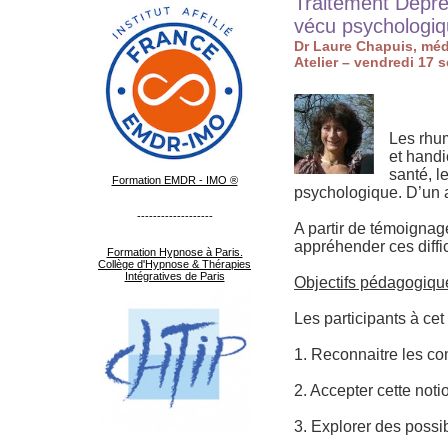
Traitement Dépre
vécu psychologi
Dr Laure Chapuis, mé
Atelier – vendredi 17 
Les rhu
et handi
santé, l
Formation EMDR - IMO ®
psychologique. D’un a
-------------------
A partir de témoignag
appréhender ces diffi
Formation Hypnose à Paris.
Collège d'Hypnose & Thérapies
Intégratives de Paris
Objectifs pédagogiqu
Les participants à cet 
1. Reconnaitre les c
2. Accepter cette not
3. Explorer des possib