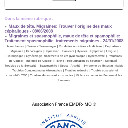
Dans la même rubrique :
Maux de tête, Migraines: Trouver l’origine des maux
céphaliques
- 08/06/2008
Migraines et spasmophilie, maux de tête et spamophilie:
Traitement spasmophilie, traitements migraines
- 24/01/2008
Acouphènes
|
Cancer - Cancerologie
|
Conduites addictives - Addictions
|
Céphalées -
Migraines
|
Cervicalgies
|
Dépression
|
Douleurs
|
Dyslexie - Dyspraxie
|
Fatigue
|
Fibromyalgie
|
Gynécologie, traitements en uro-gynécologie
|
Hyperactivité
|
Problèmes
de Couple - Thérapie de Couple
|
Psycho
|
Régurgitation du nourrison
|
Sexualité -
Troubles de la Sexualité
|
Spasmophilie
|
Stress - Anxiété
|
Syndrome de l'Intestin Irritable
|
Troubles Comportements Alimentaires
|
Troubles mémoire
|
Trouble obsessionel
compulsif - TOC
|
Troubles du sommeil - Insomnies
|
Violences contre les Femmes & les
Hommes
Association France EMDR-IMO ®