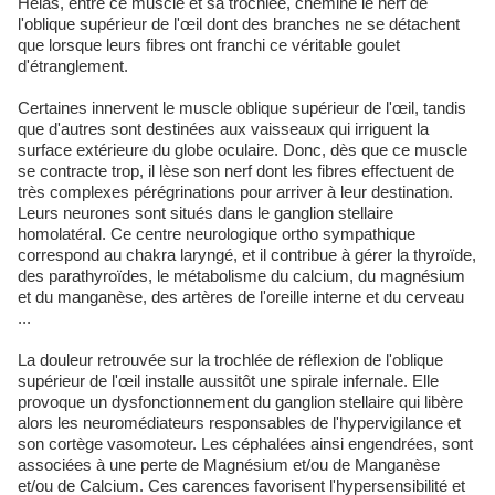
Hélas, entre ce muscle et sa trochlée, chemine le nerf de
l'oblique supérieur de l'œil dont des branches ne se détachent
que lorsque leurs fibres ont franchi ce véritable goulet
d'étranglement.
Certaines innervent le muscle oblique supérieur de l'œil, tandis
que d'autres sont destinées aux vaisseaux qui irriguent la
surface extérieure du globe oculaire. Donc, dès que ce muscle
se contracte trop, il lèse son nerf dont les fibres effectuent de
très complexes pérégrinations pour arriver à leur destination.
Leurs neurones sont situés dans le ganglion stellaire
homolatéral. Ce centre neurologique ortho sympathique
correspond au chakra laryngé, et il contribue à gérer la thyroïde,
des parathyroïdes, le métabolisme du calcium, du magnésium
et du manganèse, des artères de l'oreille interne et du cerveau
...
La douleur retrouvée sur la trochlée de réflexion de l'oblique
supérieur de l'œil installe aussitôt une spirale infernale. Elle
provoque un dysfonctionnement du ganglion stellaire qui libère
alors les neuromédiateurs responsables de l'hypervigilance et
son cortège vasomoteur. Les céphalées ainsi engendrées, sont
associées à une perte de Magnésium et/ou de Manganèse
et/ou de Calcium. Ces carences favorisent l'hypersensibilité et