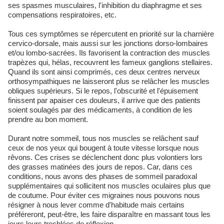
ses spasmes musculaires, l'inhibition du diaphragme et ses
compensations respiratoires, etc.
Tous ces symptômes se répercutent en priorité sur la charnière
cervico-dorsale, mais aussi sur les jonctions dorso-lombaires
et/ou lombo-sacrées. Ils favorisent la contraction des muscles
trapèzes qui, hélas, recouvrent les fameux ganglions stellaires.
Quand ils sont ainsi comprimés, ces deux centres nerveux
orthosympathiques ne laisseront plus se relâcher les muscles
obliques supérieurs. Si le repos, l'obscurité et l'épuisement
finissent par apaiser ces douleurs, il arrive que des patients
soient soulagés par des médicaments, à condition de les
prendre au bon moment.
Durant notre sommeil, tous nos muscles se relâchent sauf
ceux de nos yeux qui bougent à toute vitesse lorsque nous
rêvons. Ces crises se déclenchent donc plus volontiers lors
des grasses matinées des jours de repos. Car, dans ces
conditions, nous avons des phases de sommeil paradoxal
supplémentaires qui sollicitent nos muscles oculaires plus que
de coutume. Pour éviter ces migraines nous pouvons nous
résigner à nous lever comme d'habitude mais certains
préféreront, peut-être, les faire disparaître en massant tous les
jours leurs trochlées de réflexion.