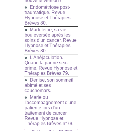
nouvelle version !
Endométriose post-
traumatique. Revue
Hypnose et Thérapies
Brèves 80.
Madeleine, sa vie
bouleversée après les
soins d'un cancer. Revue
Hypnose et Thérapies
Brèves 80.
L'Anéjaculation.
Quand la panne sex-
prime. Revue Hypnose et
Thérapies Brèves 79.
Denise, son sommeil
abîmé et ses
cauchemars.
Marie ou
l'accompagnement d'une
patiente lors d'un
traitement de cancer.
Revue Hypnose et
Thérapies Brèves n°78.