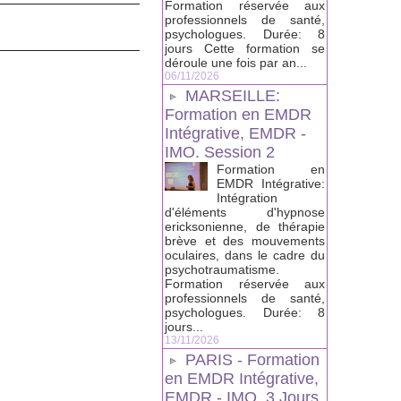
Formation réservée aux
professionnels de santé,
psychologues. Durée: 8
jours Cette formation se
déroule une fois par an...
06/11/2026
MARSEILLE:
Formation en EMDR
Intégrative, EMDR -
IMO. Session 2
Formation en
EMDR Intégrative:
Intégration
d'éléments d'hypnose
ericksonienne, de thérapie
brève et des mouvements
oculaires, dans le cadre du
psychotraumatisme.
Formation réservée aux
professionnels de santé,
psychologues. Durée: 8
jours...
13/11/2026
PARIS - Formation
en EMDR Intégrative,
EMDR - IMO, 3 Jours.