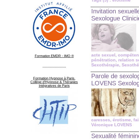
Tags (5) : érotisme
Invitation sexue
Sexologue Clinic
acte sexuel
,
compéten
Formation EMDR - IMO ®
pénétration
,
relation s
Sexothérapie
,
Sexothér
-------------------
Parole de sexolog
Formation Hypnose à Paris.
LOVENS Sexolog
Collège d'Hypnose & Thérapies
Intégratives de Paris
caresses
,
érotisme
,
fa
Véronique LOVENS
Sexualité féminin