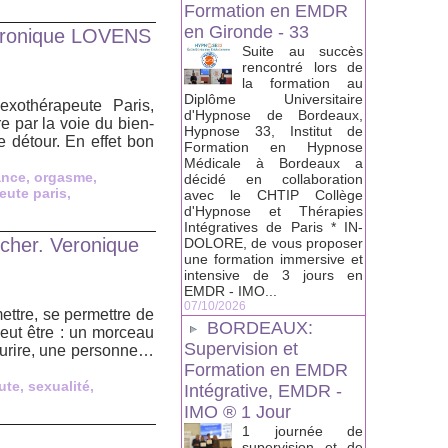
Formation en EMDR
en Gironde - 33
 Véronique LOVENS
Suite au succès
rencontré lors de
la formation au
Diplôme Universitaire
xothérapeute Paris,
d'Hypnose de Bordeaux,
re par la voie du bien-
Hypnose 33, Institut de
e détour. En effet bon
Formation en Hypnose
Médicale à Bordeaux a
ance
,
orgasme
,
décidé en collaboration
eute paris
,
avec le CHTIP Collège
d'Hypnose et Thérapies
Intégratives de Paris * IN-
ucher. Veronique
DOLORE, de vous proposer
une formation immersive et
intensive de 3 jours en
EMDR - IMO...
07/10/2026
ttre, se permettre de
BORDEAUX:
peut être : un morceau
Supervision et
ourire, une personne…
Formation en EMDR
ute
,
sexualité
,
Intégrative, EMDR -
IMO ® 1 Jour
1 journée de
supervision et de