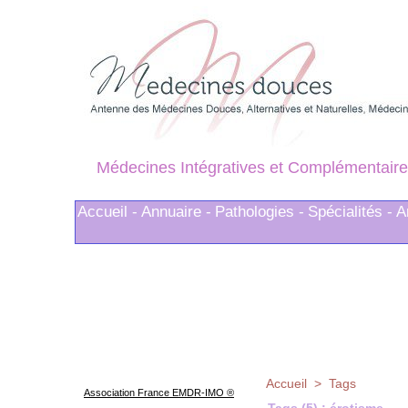
Médecines Intégratives et Complémentaire
Accueil -
Annuaire -
Pathologies -
Spécialités -
A
Accueil
>
Tags
Association France EMDR-IMO ®