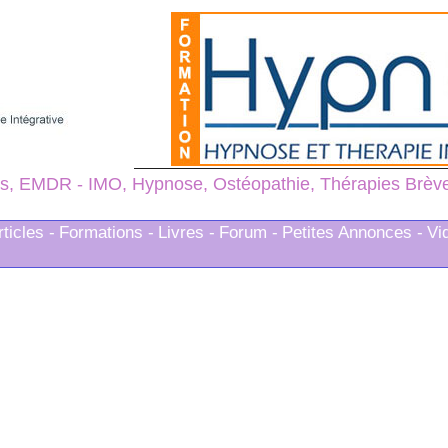
s, EMDR - IMO, Hypnose, Ostéopathie, Thérapies Brèves
rticles -
Formations -
Livres -
Forum -
Petites Annonces -
Vi