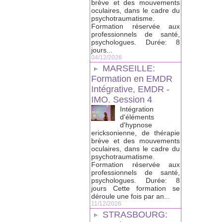
brève et des mouvements
oculaires, dans le cadre du
psychotraumatisme.
Formation réservée aux
professionnels de santé,
psychologues. Durée: 8
jours...
04/12/2026
MARSEILLE:
Formation en EMDR
Intégrative, EMDR -
IMO. Session 4
Intégration
d'éléments
d'hypnose
ericksonienne, de thérapie
brève et des mouvements
oculaires, dans le cadre du
psychotraumatisme.
Formation réservée aux
professionnels de santé,
psychologues. Durée: 8
jours Cette formation se
déroule une fois par an...
11/12/2026
STRASBOURG: