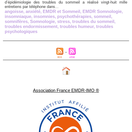
d’épidémiologie des troubles du sommeil a réalisé vingt-huit mille
entretiens par téléphone dans...
angoisse
,
anxiété
,
EMDR et Sommeil
,
EMDR Somnologie
,
insomniaque
,
insomnies
,
psychothérapies
,
sommeil
,
somnifères
,
Somnologie
,
stress
,
troubles du sommeil
,
troubles endormissement
,
troubles humeur
,
troubles
psychologiques
Association France EMDR-IMO ®