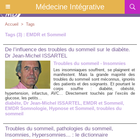
Médecine Intégrative
Accueil
>
Tags
Tags (3) : EMDR et Sommeil
De l’influence des troubles du sommeil sur le diabète.
Dr Jean-Michel ISSARTEL
Troubles du sommeil - Insomnies
Les insomniaques souffrent, se plaignent et
manifestent. Mais la grande majorité des
troubles du sommeil sont méconnus, ignorés
des patients et des soignants. Et pourtant le
corps souffre : diabète, obésité,
hypertension, infarctus, AVC… Directement touchés par l’excès de
glucose, les petits...
diabète
,
Dr Jean-Michel ISSARTEL
,
EMDR et Sommeil
,
EMDR Somnologie
,
Hypnose et Sommeil
,
troubles du
sommeil
Troubles du sommeil, pathologies du sommeil,
Insomnies, Hypersomnies... : le dictionnaire