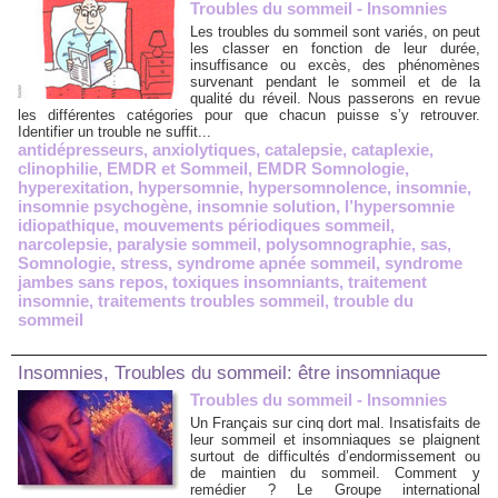
Troubles du sommeil - Insomnies
Les troubles du sommeil sont variés, on peut
les classer en fonction de leur durée,
insuffisance ou excès, des phénomènes
survenant pendant le sommeil et de la
qualité du réveil. Nous passerons en revue
les différentes catégories pour que chacun puisse s’y retrouver.
Identifier un trouble ne suffit...
antidépresseurs
,
anxiolytiques
,
catalepsie
,
cataplexie
,
clinophilie
,
EMDR et Sommeil
,
EMDR Somnologie
,
hyperexitation
,
hypersomnie
,
hypersomnolence
,
insomnie
,
insomnie psychogène
,
insomnie solution
,
l’hypersomnie
idiopathique
,
mouvements périodiques sommeil
,
narcolepsie
,
paralysie sommeil
,
polysomnographie
,
sas
,
Somnologie
,
stress
,
syndrome apnée sommeil
,
syndrome
jambes sans repos
,
toxiques insomniants
,
traitement
insomnie
,
traitements troubles sommeil
,
trouble du
sommeil
Insomnies, Troubles du sommeil: être insomniaque
Troubles du sommeil - Insomnies
Un Français sur cinq dort mal. Insatisfaits de
leur sommeil et insomniaques se plaignent
surtout de difficultés d’endormissement ou
de maintien du sommeil. Comment y
remédier ? Le Groupe international