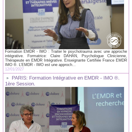
Formation EMDR - IMO : Traiter le psychotrauma avec une approche
intégrative. Formatrice: Claire DAHAN, Psychologue Clinicienne,
Thérapeute en EMDR Intégrative. Enseignante Certifiée France EMDR
IMO ®. L’EMDR - IMO est une approch...
12/01/2027
PARIS: Formation Intégrative en EMDR - IMO ®.
1ère Session.