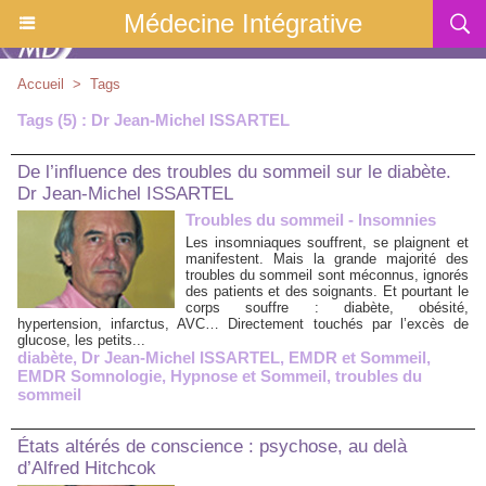
Médecine Intégrative
Accueil
>
Tags
Tags (5) : Dr Jean-Michel ISSARTEL
De l’influence des troubles du sommeil sur le diabète.
Dr Jean-Michel ISSARTEL
Troubles du sommeil - Insomnies
Les insomniaques souffrent, se plaignent et
manifestent. Mais la grande majorité des
troubles du sommeil sont méconnus, ignorés
des patients et des soignants. Et pourtant le
corps souffre : diabète, obésité,
hypertension, infarctus, AVC… Directement touchés par l’excès de
glucose, les petits...
diabète
,
Dr Jean-Michel ISSARTEL
,
EMDR et Sommeil
,
EMDR Somnologie
,
Hypnose et Sommeil
,
troubles du
sommeil
États altérés de conscience : psychose, au delà
d’Alfred Hitchcok