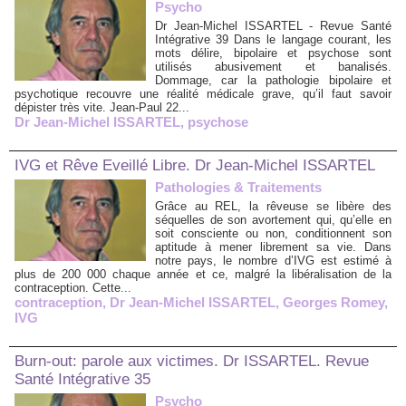
Psycho
Dr Jean-Michel ISSARTEL - Revue Santé
Intégrative 39 Dans le langage courant, les
mots délire, bipolaire et psychose sont
utilisés abusivement et banalisés.
Dommage, car la pathologie bipolaire et
psychotique recouvre une réalité médicale grave, qu’il faut savoir
dépister très vite. Jean-Paul 22...
Dr Jean-Michel ISSARTEL
,
psychose
IVG et Rêve Eveillé Libre. Dr Jean-Michel ISSARTEL
Pathologies & Traitements
Grâce au REL, la rêveuse se libère des
séquelles de son avortement qui, qu’elle en
soit consciente ou non, conditionnent son
aptitude à mener librement sa vie. Dans
notre pays, le nombre d’IVG est estimé à
plus de 200 000 chaque année et ce, malgré la libéralisation de la
contraception. Cette...
contraception
,
Dr Jean-Michel ISSARTEL
,
Georges Romey
,
IVG
Burn-out: parole aux victimes. Dr ISSARTEL. Revue
Santé Intégrative 35
Psycho