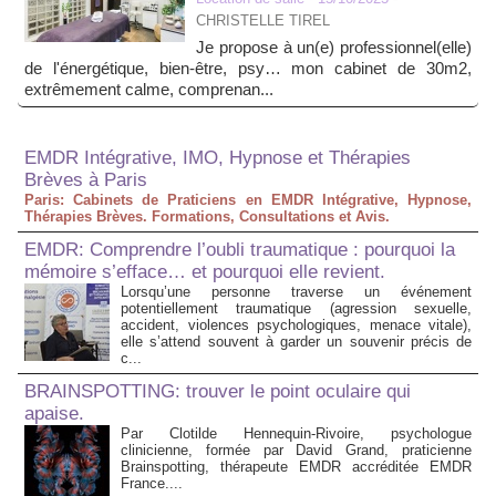
CHRISTELLE TIREL
Je propose à un(e) professionnel(elle)
de l'énergétique, bien-être, psy… mon cabinet de 30m2,
extrêmement calme, comprenan...
EMDR Intégrative, IMO, Hypnose et Thérapies
Brèves à Paris
Paris: Cabinets de Praticiens en EMDR Intégrative, Hypnose,
Thérapies Brèves. Formations, Consultations et Avis.
EMDR: Comprendre l’oubli traumatique : pourquoi la
mémoire s’efface… et pourquoi elle revient.
Lorsqu’une personne traverse un événement
potentiellement traumatique (agression sexuelle,
accident, violences psychologiques, menace vitale),
elle s’attend souvent à garder un souvenir précis de
c...
BRAINSPOTTING: trouver le point oculaire qui
apaise.
Par Clotilde Hennequin-Rivoire, psychologue
clinicienne, formée par David Grand, praticienne
Brainspotting, thérapeute EMDR accréditée EMDR
France....