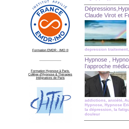
Dépressions,Hyp
Claude Virot et 
depression traitement
Formation EMDR - IMO ®
Hypnose , Hypno
-------------------
l'approche médic
Formation Hypnose à Paris.
Collège d'Hypnose & Thérapies
Intégratives de Paris
addictions
,
anxiété
,
A
Hypnose
,
Hypnose Er
la dépression
,
la fatig
douleur