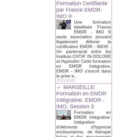
Formation Certifiante
par France EMDR-
IMO ®
Une formation
labellisée France
EMDR - IMO ®
seule association pouvant
légalement délivrer la
certification EMDR - IMO® .
Un partenariat entre les
Instituts CHTIP, IN-DOLORE
et Hypnotim Cette formation
en EMDR Intégrative,
EMDR - IMO s’inscrit dans
la prise e...
30/11/2026
MARSEILLE:
Formation en EMDR
Intégrative, EMDR -
IMO. Session 3
Formation en
EMDR Intégrative:
Intégration
d'éléments d'hypnose
ericksonienne, de thérapie
brève et des mouvements