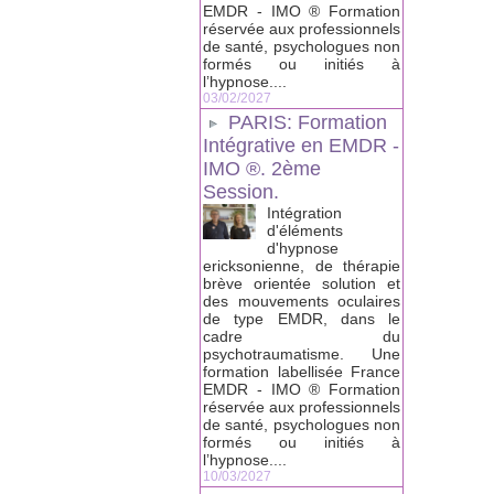
EMDR - IMO ® Formation
réservée aux professionnels
de santé, psychologues non
formés ou initiés à
l’hypnose....
03/02/2027
PARIS: Formation
Intégrative en EMDR -
IMO ®. 2ème
Session.
Intégration
d'éléments
d'hypnose
ericksonienne, de thérapie
brève orientée solution et
des mouvements oculaires
de type EMDR, dans le
cadre du
psychotraumatisme. Une
formation labellisée France
EMDR - IMO ® Formation
réservée aux professionnels
de santé, psychologues non
formés ou initiés à
l’hypnose....
10/03/2027