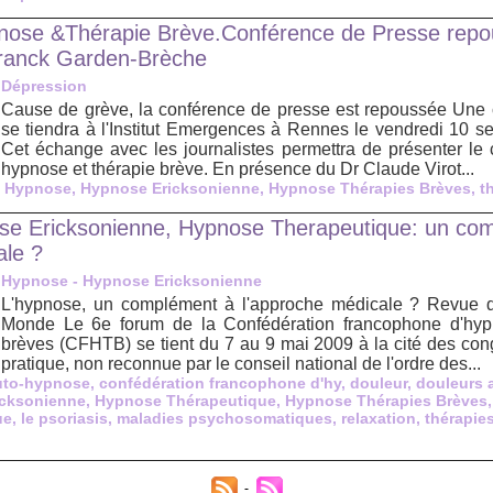
nose &Thérapie Brève.Conférence de Presse repo
Franck Garden-Brèche
Dépression
Cause de grève, la conférence de presse est repoussée Une 
se tiendra à l'Institut Emergences à Rennes le vendredi 10 s
Cet échange avec les journalistes permettra de présenter le
hypnose et thérapie brève. En présence du Dr Claude Virot...
,
Hypnose
,
Hypnose Ericksonienne
,
Hypnose Thérapies Brèves
,
t
se Ericksonienne, Hypnose Therapeutique: un co
ale ?
Hypnose - Hypnose Ericksonienne
L'hypnose, un complément à l'approche médicale ? Revue 
Monde Le 6e forum de la Confédération francophone d'hyp
brèves (CFHTB) se tient du 7 au 9 mai 2009 à la cité des con
pratique, non reconnue par le conseil national de l'ordre des...
uto-hypnose
,
confédération francophone d'hy
,
douleur
,
douleurs 
icksonienne
,
Hypnose Thérapeutique
,
Hypnose Thérapies Brèves
ue
,
le psoriasis
,
maladies psychosomatiques
,
relaxation
,
thérapie