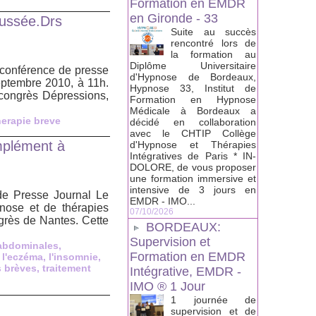
Formation en EMDR
en Gironde - 33
ussée.Drs
Suite au succès
rencontré lors de
la formation au
Diplôme Universitaire
conférence de presse
d'Hypnose de Bordeaux,
eptembre 2010, à 11h.
Hypnose 33, Institut de
 congrès Dépressions,
Formation en Hypnose
Médicale à Bordeaux a
herapie breve
décidé en collaboration
avec le CHTIP Collège
mplément à
d'Hypnose et Thérapies
Intégratives de Paris * IN-
DOLORE, de vous proposer
une formation immersive et
intensive de 3 jours en
de Presse Journal Le
EMDR - IMO...
nose et de thérapies
07/10/2026
grès de Nantes. Cette
BORDEAUX:
Supervision et
abdominales
,
Formation en EMDR
,
l'eczéma
,
l'insomnie
,
s brèves
,
traitement
Intégrative, EMDR -
IMO ® 1 Jour
1 journée de
supervision et de