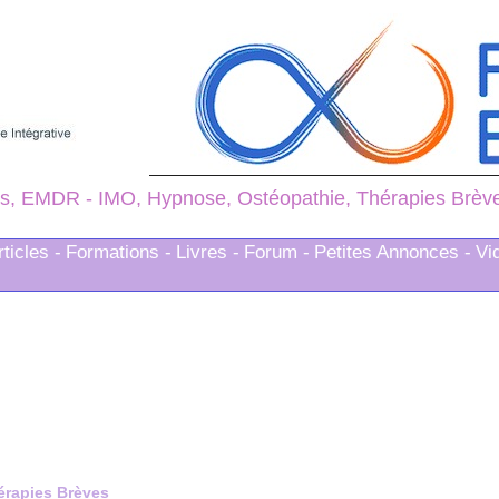
s, EMDR - IMO, Hypnose, Ostéopathie, Thérapies Brèves
rticles -
Formations -
Livres -
Forum -
Petites Annonces -
Vi
érapies Brèves