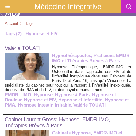
Médecine Intégrative
Accueil
>
Tags
Tags (2) : Hypnose et FIV
Valérie TOUATI
Hypnothérapeutes, Praticiens EMDR-
IMO et Thérapies Brèves à Paris
Hypnose Thérapeutique, EMDR-IMO et
Ostéopathie dans l'approche des FIV et de
l'infertilité inexpliquée dans ses Cabinets de
Paris 12 et Paris 16, ainsi qu'à Vincennes La
spécialiste du cabinet pour tout qui a rapport à l'infertilité inexpliquée,
du suivi de PMA et de FIV, et des psychotraumatismes...
EMDR - IMO
,
Hypnose
,
Hypnose à Paris
,
Hypnose et
Douleur
,
Hypnose et FIV
,
Hypnose et Infertilité
,
Hypnose et
PMA
,
Hypnose Intestin Irritable
,
Valérie TOUATI
Cabinet Laurent Gross: Hypnose, EMDR-IMO,
Thérapies Brèves à Paris
Cabinets Hypnose, EMDR-IMO et