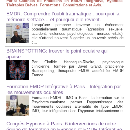
Paris: Cabinets de Praticiens en EMDR Intégrative, Hypnose,
Thérapies Brèves. Formations, Consultations et Avis.
EMDR: Comprendre l’oubli traumatique : pourquoi la
mémoire s’efface… et pourquoi elle revient.
Lorsqu’une personne traverse un événement
potentiellement traumatique (agression sexuelle,
accident, violences psychologiques, menace vitale),
elle s’attend souvent à garder un souvenir précis de
c...
BRAINSPOTTING: trouver le point oculaire qui
apaise.
Par Clotilde Hennequin-Rivoire, psychologue
clinicienne, formée par David Grand, praticienne
Brainspotting, thérapeute EMDR accréditée EMDR
France....
Formation EMDR Intégrative à Paris - Intégration par
les mouvements oculaires
Formation EMDR - IMO à Paris: La formation sur le
Psychotraumatisme permet l’apprentissage des
mouvements oculaires alternatifs de type EMDR,
IMO, leur intégration dans l’hypnose éricksonienne et
l...
Congrès Hypnose à Paris. 6 interventions de notre
équipe de formation en Hypnose et EMDR Intégrative,