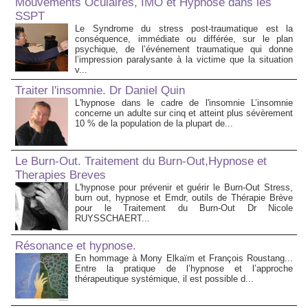
Mouvements Oculaires, IMO et Hypnose dans les
SSPT
Le Syndrome du stress post-traumatique est la
conséquence, immédiate ou différée, sur le plan
psychique, de l’événement traumatique qui donne
l’impression paralysante à la victime que la situation
v...
Traiter l'insomnie. Dr Daniel Quin
L'hypnose dans le cadre de l'insomnie L’insomnie
concerne un adulte sur cinq et atteint plus sévèrement
10 % de la population de la plupart de...
Le Burn-Out. Traitement du Burn-Out,Hypnose et
Therapies Breves
L'hypnose pour prévenir et guérir le Burn-Out Stress,
burn out, hypnose et Emdr, outils de Thérapie Brève
pour le Traitement du Burn-Out Dr Nicole
RUYSSCHAERT...
Résonance et hypnose.
En hommage à Mony Elkaïm et François Roustang...
Entre la pratique de l’hypnose et l’approche
thérapeutique systémique, il est possible d...