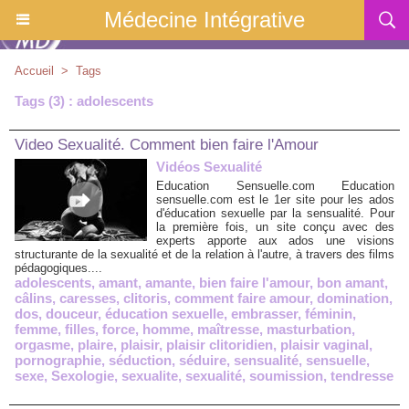
Médecine Intégrative
Accueil
>
Tags
Tags (3) : adolescents
Video Sexualité. Comment bien faire l'Amour
Vidéos Sexualité
Education Sensuelle.com Education
sensuelle.com est le 1er site pour les ados
d'éducation sexuelle par la sensualité. Pour
la première fois, un site conçu avec des
experts apporte aux ados une visions
structurante de la sexualité et de la relation à l'autre, à travers des films
pédagogiques....
adolescents
,
amant
,
amante
,
bien faire l'amour
,
bon amant
,
câlins
,
caresses
,
clitoris
,
comment faire amour
,
domination
,
dos
,
douceur
,
éducation sexuelle
,
embrasser
,
féminin
,
femme
,
filles
,
force
,
homme
,
maîtresse
,
masturbation
,
orgasme
,
plaire
,
plaisir
,
plaisir clitoridien
,
plaisir vaginal
,
pornographie
,
séduction
,
séduire
,
sensualité
,
sensuelle
,
sexe
,
Sexologie
,
sexualite
,
sexualité
,
soumission
,
tendresse