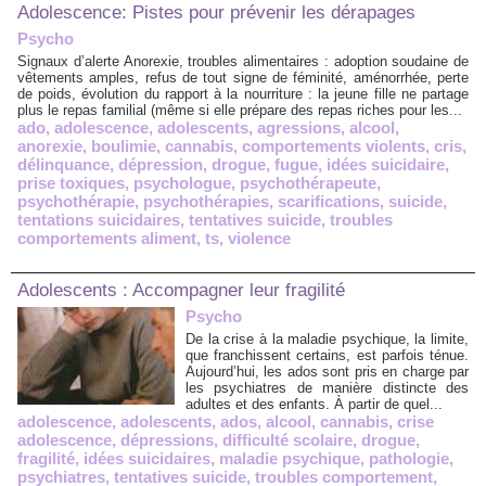
Adolescence: Pistes pour prévenir les dérapages
Psycho
Signaux d’alerte Anorexie, troubles alimentaires : adoption soudaine de
vêtements amples, refus de tout signe de féminité, aménorrhée, perte
de poids, évolution du rapport à la nourriture : la jeune fille ne partage
plus le repas familial (même si elle prépare des repas riches pour les...
ado
,
adolescence
,
adolescents
,
agressions
,
alcool
,
anorexie
,
boulimie
,
cannabis
,
comportements violents
,
cris
,
délinquance
,
dépression
,
drogue
,
fugue
,
idées suicidaire
,
prise toxiques
,
psychologue
,
psychothérapeute
,
psychothérapie
,
psychothérapies
,
scarifications
,
suicide
,
tentations suicidaires
,
tentatives suicide
,
troubles
comportements aliment
,
ts
,
violence
Adolescents : Accompagner leur fragilité
Psycho
De la crise à la maladie psychique, la limite,
que franchissent certains, est parfois ténue.
Aujourd’hui, les ados sont pris en charge par
les psychiatres de manière distincte des
adultes et des enfants. À partir de quel...
adolescence
,
adolescents
,
ados
,
alcool
,
cannabis
,
crise
adolescence
,
dépressions
,
difficulté scolaire
,
drogue
,
fragilité
,
idées suicidaires
,
maladie psychique
,
pathologie
,
psychiatres
,
tentatives suicide
,
troubles comportement
,