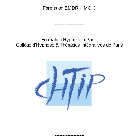
Formation EMDR - IMO ®
-------------------
Formation Hypnose à Paris.
Collège d'Hypnose & Thérapies Intégratives de Paris
-------------------