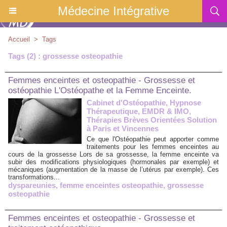
Médecine Intégrative
Accueil
>
Tags
Tags (2) : grossesse osteopathie
Femmes enceintes et osteopathie - Grossesse et
ostéopathie L'Ostéopathe et la Femme Enceinte.
Cabinet d'Ostéopathie, Hypnose
Thérapeutique, EMDR & IMO,
Thérapies Brèves Orientées Solution
à Paris et Vincennes
Ce que l'Ostéopathie peut apporter comme
traitements pour les femmes enceintes au
cours de la grossesse Lors de sa grossesse, la femme enceinte va
subir des modifications physiologiques (hormonales par exemple) et
mécaniques (augmentation de la masse de l’utérus par exemple). Ces
transformations...
dyspareunies
,
femme enceintes osteopathie
,
grossesse
osteopathie
Femmes enceintes et osteopathie - Grossesse et