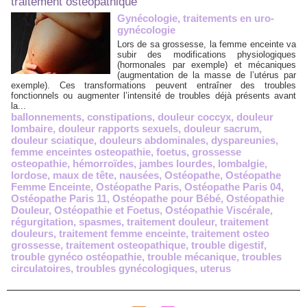
traitement ostéopathique
Gynécologie, traitements en uro-
gynécologie
Lors de sa grossesse, la femme enceinte va
subir des modifications physiologiques
(hormonales par exemple) et mécaniques
(augmentation de la masse de l’utérus par
exemple). Ces transformations peuvent entraîner des troubles
fonctionnels ou augmenter l’intensité de troubles déjà présents avant
la...
ballonnements
,
constipations
,
douleur coccyx
,
douleur
lombaire
,
douleur rapports sexuels
,
douleur sacrum
,
douleur sciatique
,
douleurs abdominales
,
dyspareunies
,
femme enceintes osteopathie
,
foetus
,
grossesse
osteopathie
,
hémorroïdes
,
jambes lourdes
,
lombalgie
,
lordose
,
maux de tête
,
nausées
,
Ostéopathe
,
Ostéopathe
Femme Enceinte
,
Ostéopathe Paris
,
Ostéopathe Paris 04
,
Ostéopathe Paris 11
,
Ostéopathe pour Bébé
,
Ostéopathie
Douleur
,
Ostéopathie et Foetus
,
Ostéopathie Viscérale
,
régurgitation
,
spasmes
,
traitement douleur
,
traitement
douleurs
,
traitement femme enceinte
,
traitement osteo
grossesse
,
traitement osteopathique
,
trouble digestif
,
trouble gynéco ostéopathie
,
trouble mécanique
,
troubles
circulatoires
,
troubles gynécologiques
,
uterus