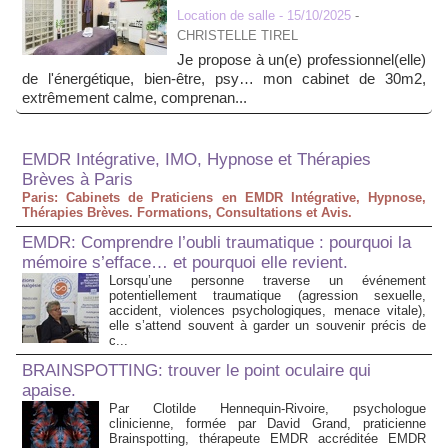
Location de salle
- 15/10/2025
-
CHRISTELLE TIREL
Je propose à un(e) professionnel(elle)
de l'énergétique, bien-être, psy… mon cabinet de 30m2,
extrêmement calme, comprenan...
EMDR Intégrative, IMO, Hypnose et Thérapies
Brèves à Paris
Paris: Cabinets de Praticiens en EMDR Intégrative, Hypnose,
Thérapies Brèves. Formations, Consultations et Avis.
EMDR: Comprendre l’oubli traumatique : pourquoi la
mémoire s’efface… et pourquoi elle revient.
Lorsqu’une personne traverse un événement
potentiellement traumatique (agression sexuelle,
accident, violences psychologiques, menace vitale),
elle s’attend souvent à garder un souvenir précis de
c...
BRAINSPOTTING: trouver le point oculaire qui
apaise.
Par Clotilde Hennequin-Rivoire, psychologue
clinicienne, formée par David Grand, praticienne
Brainspotting, thérapeute EMDR accréditée EMDR