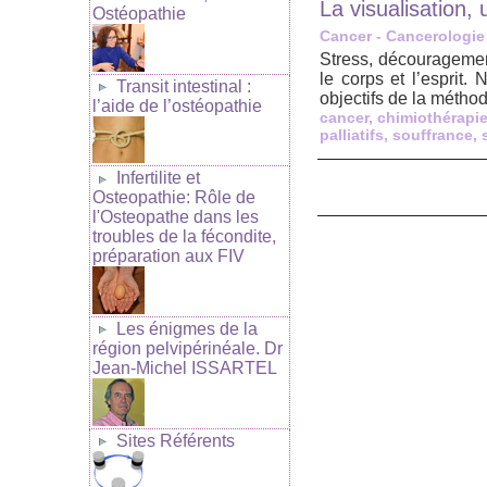
La visualisation,
Ostéopathie
Cancer - Cancerologie
Stress, découragemen
le corps et l’esprit.
Transit intestinal :
objectifs de la méthod
l’aide de l’ostéopathie
cancer
,
chimiothérapi
palliatifs
,
souffrance
,
Infertilite et
Osteopathie: Rôle de
l'Osteopathe dans les
troubles de la fécondite,
préparation aux FIV
Les énigmes de la
région pelvipérinéale. Dr
Jean-Michel ISSARTEL
Sites Référents