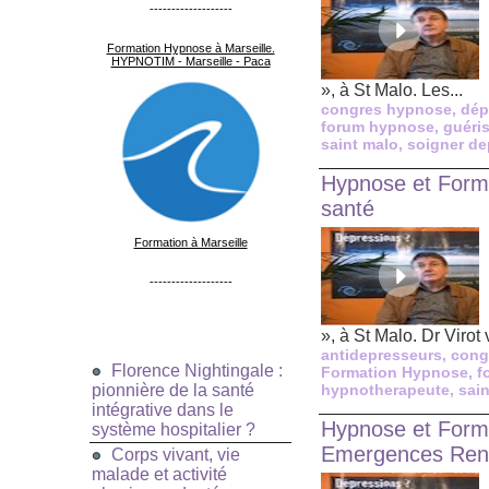
-------------------
Formation Hypnose à Marseille.
HYPNOTIM - Marseille - Paca
», à St Malo. Les...
congres hypnose
,
dép
forum hypnose
,
guéri
saint malo
,
soigner de
Hypnose et Forma
santé
Formation à Marseille
-------------------
», à St Malo. Dr Virot 
antidepresseurs
,
cong
Florence Nightingale :
Formation Hypnose
,
f
pionnière de la santé
hypnotherapeute
,
sai
intégrative dans le
Hypnose et Forma
système hospitalier ?
Emergences Ren
Corps vivant, vie
malade et activité