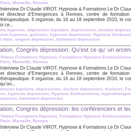
Paris, Marseille, Rennes
Interview Dr Claude VIROT, Hypnose & Formations Le Dr Claude
et directeur d’Emergences à Rennes, centre de formation
thérapeutique. Il organise, du 16 au 18 septembre 2010, le c
i ce...
res hypnose
,
dépression bipolaire
,
depressions
,
douleur depress
orum hypnose
,
guérison
,
hypnose depression
,
Hypnose Erickson
nt malo
,
soigner depression
,
traitement depression
tion, Congrès dépression: Qu'est ce qu' un arcen
Videos Formations Hypnose, Formations Hypnose Ericksonienne
Paris, Marseille, Rennes
Interview Dr Claude VIROT, Hypnose & Formations Le Dr Claude
et directeur d’Emergences à Rennes, centre de formation
thérapeutique. Il organise, du 16 au 18 septembre 2010, le c
qu’on...
ression bipolaire
,
depressions
,
douleur depression
,
douleurs
,
Fo
son
,
hypnose depression
,
Hypnose Ericksonienne
,
hypnotherape
pression
,
traitement depression
ion, Congrès dépression: les conférenciers et leu
Videos Formations Hypnose, Formations Hypnose Ericksonienne
Paris, Marseille, Rennes
Interview Dr Claude VIROT, Hypnose & Formations Le Dr Claude