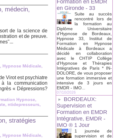
Formation en EMDR
en Gironde - 33
o, médecin,
Suite au succès
rencontré lors de
la formation au
Diplôme Universitaire
sort de la science de
d'Hypnose de Bordeaux,
nstration et de preuve.
Hypnose 33, Institut de
es"...
Formation en Hypnose
Médicale à Bordeaux a
décidé en collaboration
avec le CHTIP Collège
d'Hypnose et Thérapies
, Hypnose Médicale,
Intégratives de Paris * IN-
DOLORE, de vous proposer
 Virot est psychiatre
une formation immersive et
 à la communication
intensive de 3 jours en
EMDR - IMO...
ongrès « Dépressions?
07/10/2026
BORDEAUX:
rmation Hypnose
,
ute
,
ntidepresseurs
,
Supervision et
Formation en EMDR
Intégrative, EMDR -
n, stratégies
IMO ® 1 Jour
1 journée de
, Hypnose Médicale,
supervision et de