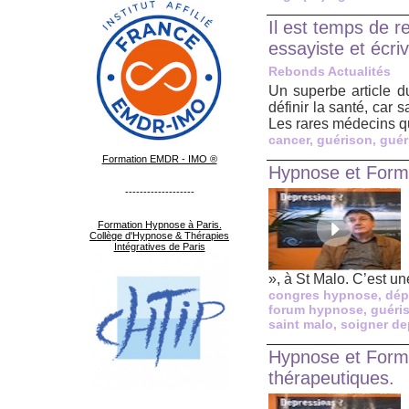
Il est temps de r
essayiste et écri
Rebonds Actualités
Un superbe article d
définir la santé, car 
Les rares médecins q
cancer
,
guérison
,
guér
Formation EMDR - IMO ®
Hypnose et Forma
-------------------
Formation Hypnose à Paris.
Collège d'Hypnose & Thérapies
Intégratives de Paris
», à St Malo. C’est une
congres hypnose
,
dép
forum hypnose
,
guéri
saint malo
,
soigner de
Hypnose et Forma
thérapeutiques.