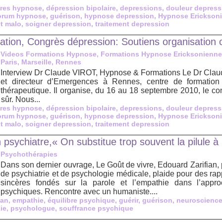
res hypnose
,
dépression bipolaire
,
depressions
,
douleur depress
orum hypnose
,
guérison
,
hypnose depression
,
Hypnose Erickson
nt malo
,
soigner depression
,
traitement depression
tion, Congrès dépression: Soutiens organisation 
Videos Formations Hypnose, Formations Hypnose Ericksonienne
Paris, Marseille, Rennes
Interview Dr Claude VIROT, Hypnose & Formations Le Dr Claude
et directeur d’Emergences à Rennes, centre de formation
thérapeutique. Il organise, du 16 au 18 septembre 2010, le c
 sûr. Nous...
res hypnose
,
dépression bipolaire
,
depressions
,
douleur depress
orum hypnose
,
guérison
,
hypnose depression
,
Hypnose Erickson
nt malo
,
soigner depression
,
traitement depression
 psychiatre,« On substitue trop souvent la pilule à
Psychothérapies
Dans son dernier ouvrage, Le Goût de vivre, Edouard Zarifian, 
de psychiatrie et de psychologie médicale, plaide pour des rap
sincères fondés sur la parole et l’empathie dans l’appr
psychiques. Rencontre avec un humaniste....
ian
,
empathie
,
équilibre psychique
,
guérir
,
guérison
,
neuroscienc
ie
,
psychologue
,
souffrance psychique