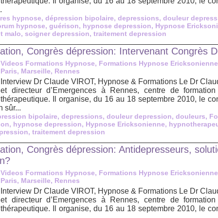
thérapeutique. Il organise, du 16 au 18 septembre 2010, le c
.
res hypnose
,
dépression bipolaire
,
depressions
,
douleur depress
orum hypnose
,
guérison
,
hypnose depression
,
Hypnose Erickson
nt malo
,
soigner depression
,
traitement depression
tion, Congrès dépression: Intervenant Congrès D
Videos Formations Hypnose, Formations Hypnose Ericksonienne
Paris, Marseille, Rennes
Interview Dr Claude VIROT, Hypnose & Formations Le Dr Claude
et directeur d’Emergences à Rennes, centre de formation
thérapeutique. Il organise, du 16 au 18 septembre 2010, le c
 sûr...
ression bipolaire
,
depressions
,
douleur depression
,
douleurs
,
Fo
son
,
hypnose depression
,
Hypnose Ericksonienne
,
hypnotherape
pression
,
traitement depression
tion, Congrès dépression: Antidepresseurs, soluti
on?
Videos Formations Hypnose, Formations Hypnose Ericksonienne
Paris, Marseille, Rennes
Interview Dr Claude VIROT, Hypnose & Formations Le Dr Claude
et directeur d’Emergences à Rennes, centre de formation
thérapeutique. Il organise, du 16 au 18 septembre 2010, le c