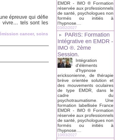
EMDR - IMO ® Formation
réservée aux professionnels
de santé, psychologues non
une épreuve qui défie
formés ou initiés à
e vivre… tels sont les
l’hypnose....
03/02/2027
émission cancer
,
soins
PARIS: Formation
Intégrative en EMDR -
IMO ®. 2ème
Session.
Intégration
d'éléments
d'hypnose
ericksonienne, de thérapie
brève orientée solution et
des mouvements oculaires
de type EMDR, dans le
cadre du
psychotraumatisme. Une
formation labellisée France
EMDR - IMO ® Formation
réservée aux professionnels
de santé, psychologues non
formés ou initiés à
l’hypnose....
10/03/2027