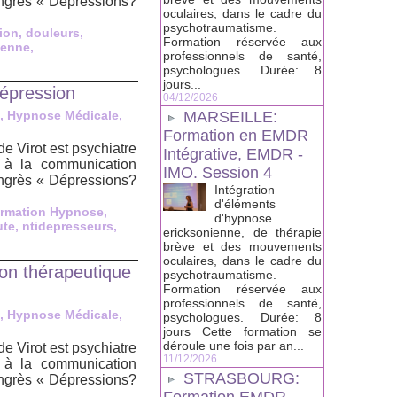
ongrès « Dépressions?
oculaires, dans le cadre du
psychotraumatisme.
ion
,
douleurs
,
Formation réservée aux
ienne
,
professionnels de santé,
psychologues. Durée: 8
jours...
épression
04/12/2026
, Hypnose Médicale,
MARSEILLE:
Formation en EMDR
 Virot est psychiatre
Intégrative, EMDR -
 à la communication
IMO. Session 4
ongrès « Dépressions?
Intégration
d'éléments
rmation Hypnose
,
d'hypnose
ute
,
ntidepresseurs
,
ericksonienne, de thérapie
brève et des mouvements
oculaires, dans le cadre du
on thérapeutique
psychotraumatisme.
Formation réservée aux
professionnels de santé,
, Hypnose Médicale,
psychologues. Durée: 8
jours Cette formation se
déroule une fois par an...
 Virot est psychiatre
11/12/2026
 à la communication
STRASBOURG:
ongrès « Dépressions?