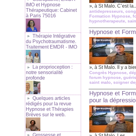
IMO et Hypnose
», à St Malo. C’est la..
Thérapeutique: Cabinet
antidepresseurs
,
cong
à Paris 75016
Formation Hypnose
,
f
hypnotherapeute
,
sai
Hypnose et Forma
Thérapie Intégrative
du Psychotraumatisme.
Traitement EMDR - IMO
La proprioception :
», à St Malo. Il y a bien
notre sensorialité
Congrès Hypnose
,
dép
forum hypnose
,
guéri
profonde
saint malo
,
soigner de
Hypnose et Forma
Quelques articles
pour la dépressi
rédigés pour la revue
Hypnose et Thérapies
Brèves sur le web.
Grossesse et
», à St Malo. Les...