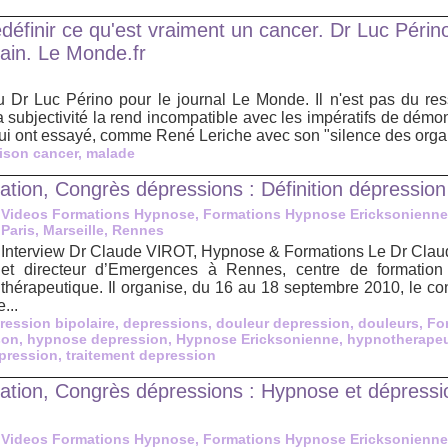
edéfinir ce qu'est vraiment un cancer. Dr Luc Périn
vain. Le Monde.fr
u Dr Luc Périno pour le journal Le Monde. Il n'est pas du res
sa subjectivité la rend incompatible avec les impératifs de démo
ui ont essayé, comme René Leriche avec son "silence des organ
ison cancer
,
malade
tion, Congrès dépressions : Définition dépression
Videos Formations Hypnose, Formations Hypnose Ericksonienne
Paris, Marseille, Rennes
Interview Dr Claude VIROT, Hypnose & Formations Le Dr Claude
et directeur d’Emergences à Rennes, centre de formation
thérapeutique. Il organise, du 16 au 18 septembre 2010, le c
...
ression bipolaire
,
depressions
,
douleur depression
,
douleurs
,
Fo
son
,
hypnose depression
,
Hypnose Ericksonienne
,
hypnotherape
pression
,
traitement depression
tion, Congrès dépressions : Hypnose et dépressio
Videos Formations Hypnose, Formations Hypnose Ericksonienne