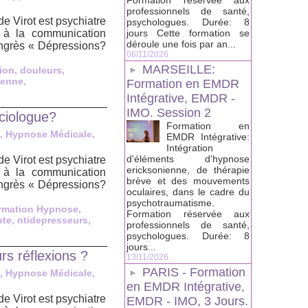
Formation réservée aux
professionnels de santé,
 Virot est psychiatre
psychologues. Durée: 8
 à la communication
jours Cette formation se
déroule une fois par an...
ongrès « Dépressions?
06/11/2026
MARSEILLE:
ion
,
douleurs
,
ienne
,
Formation en EMDR
Intégrative, EMDR -
IMO. Session 2
ciologue?
Formation en
, Hypnose Médicale,
EMDR Intégrative:
Intégration
d'éléments d'hypnose
 Virot est psychiatre
ericksonienne, de thérapie
 à la communication
brève et des mouvements
ongrès « Dépressions?
oculaires, dans le cadre du
psychotraumatisme.
rmation Hypnose
,
Formation réservée aux
ute
,
ntidepresseurs
,
professionnels de santé,
psychologues. Durée: 8
jours...
rs réflexions ?
13/11/2026
PARIS - Formation
, Hypnose Médicale,
en EMDR Intégrative,
 Virot est psychiatre
EMDR - IMO, 3 Jours.