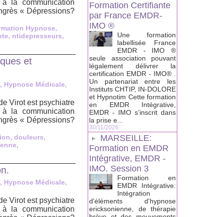
 à la communication
Formation Certifiante
ongrès « Dépressions?
par France EMDR-
IMO ®
rmation Hypnose
,
Une formation
ute
,
ntidepresseurs
,
labellisée France
EMDR - IMO ®
seule association pouvant
iques et
légalement délivrer la
certification EMDR - IMO® .
Un partenariat entre les
, Hypnose Médicale,
Instituts CHTIP, IN-DOLORE
et Hypnotim Cette formation
 Virot est psychiatre
en EMDR Intégrative,
 à la communication
EMDR - IMO s’inscrit dans
ongrès « Dépressions?
la prise e...
30/11/2026
ion
,
douleurs
,
MARSEILLE:
ienne
,
Formation en EMDR
Intégrative, EMDR -
IMO. Session 3
on.
Formation en
, Hypnose Médicale,
EMDR Intégrative:
Intégration
 Virot est psychiatre
d'éléments d'hypnose
 à la communication
ericksonienne, de thérapie
brève et des mouvements