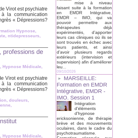
mise à niveau
faisant suite à la formation
 Virot est psychiatre
en EMDR Intégrative,
 à la communication
EMDR – IMO, qui va
ongrès « Dépressions?
pouvoir permettre aux
thérapeutes déjà
rmation Hypnose
,
expérimentés, d’apporter
ute
,
ntidepresseurs
,
leurs cas cliniques où ils se
sont trouvés en échec avec
leurs patients, et ainsi
 professions de
d’avoir plusieurs regards
extérieurs (intervision et
supervision) afin d’améliorer
, Hypnose Médicale,
leu...
09/10/2026
MARSEILLE:
 Virot est psychiatre
 à la communication
Formation en EMDR
ongrès « Dépressions?
Intégrative, EMDR -
IMO. Session 1
ion
,
douleurs
,
Intégration
ienne
,
d'éléments
d'hypnose
ericksonienne, de thérapie
stitut
brève et des mouvements
oculaires, dans le cadre du
psychotraumatisme.
, Hypnose Médicale,