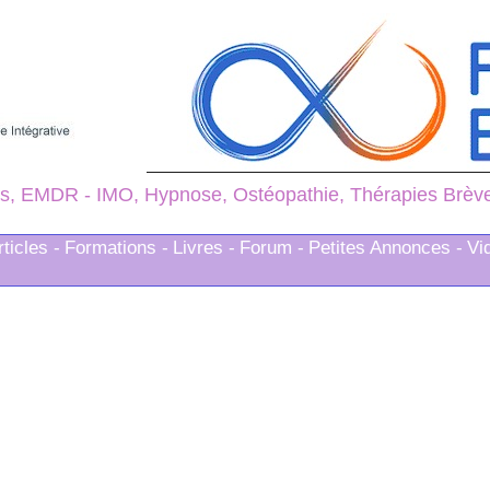
s, EMDR - IMO, Hypnose, Ostéopathie, Thérapies Brèves
rticles -
Formations -
Livres -
Forum -
Petites Annonces -
Vi