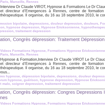
Paris, Marseille, Rennes
Interview Dr Claude VIROT, Hypnose & Formations Le Dr Claude
et directeur d’Emergences à Rennes, centre de formation
thérapeutique. Il organise, du 16 au 18 septembre 2010, le c
ression bipolaire
,
depressions
,
douleur depression
,
douleurs
,
Fo
son
,
hypnose depression
,
Hypnose Ericksonienne
,
hypnotherape
pression
,
traitement depression
tion, Congrès dépression: Traitement Dépression,
Videos Formations Hypnose, Formations Hypnose Ericksonienne
Paris, Marseille, Rennes
Hypnose & Formation,Interview Dr Claude VIROT Le Dr Claude
et directeur d’Emergences à Rennes, centre de formation
thérapeutique. Il organise, du 16 au 18 septembre 2010, le c
vous...
res hypnose
,
dépression bipolaire
,
depressions
,
douleur depress
orum hypnose
,
guérison
,
hypnose depression
,
Hypnose Erickson
nt malo
,
soigner depression
,
traitement depression
tion, Congrès dépression: Congres Depressions In
nes
Videos Formations Hypnose, Formations Hypnose Ericksonienne