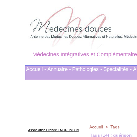
Médecines Intégratives et Complémentaire
Accueil -
Annuaire -
Pathologies -
Spécialités -
A
Accueil
>
Tags
Association France EMDR-IMO ®
Tags (14) : guérison