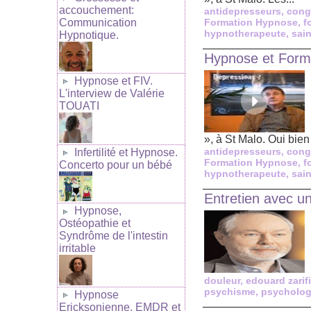
accouchement:
antidepresseurs
,
cong
Communication
Formation Hypnose
,
f
hypnotherapeute
,
sai
Hypnotique.
Hypnose et Forma
Hypnose et FIV.
L'interview de Valérie
TOUATI
», à St Malo. Oui bien
antidepresseurs
,
cong
Infertilité et Hypnose.
Formation Hypnose
,
f
Concerto pour un bébé
hypnotherapeute
,
sai
Entretien avec un
Hypnose,
Ostéopathie et
Syndrôme de l'intestin
irritable
douleur
,
edouard zarif
psychisme
,
psycholog
Hypnose
Ericksonienne, EMDR et