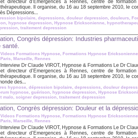
et directeur d’Emergences à Rennes, centre de formation
thérapeutique. Il organise, du 16 au 18 septembre 2010, le c
rès Dépressions...
ression bipolaire
,
depressions
,
douleur depression
,
douleurs
,
Fo
son
,
hypnose depression
,
Hypnose Ericksonienne
,
hypnotherape
pression
,
traitement depression
tion, Congrès dépression: Industries pharmaceut
 santé.
Videos Formations Hypnose, Formations Hypnose Ericksonienne
Paris, Marseille, Rennes
Interview Dr Claude VIROT, Hypnose & Formations Le Dr Claude
et directeur d’Emergences à Rennes, centre de formation
thérapeutique. Il organise, du 16 au 18 septembre 2010, le c
monde des...
res hypnose
,
dépression bipolaire
,
depressions
,
douleur depress
orum hypnose
,
guérison
,
hypnose depression
,
Hypnose Erickson
nt malo
,
soigner depression
,
traitement depression
tion, Congrès dépression: Douleur et la dépressi
Videos Formations Hypnose, Formations Hypnose Ericksonienne
Paris, Marseille, Rennes
Interview Dr Claude VIROT, Hypnose & Formations Le Dr Claude
et directeur d’Emergences à Rennes, centre de formation