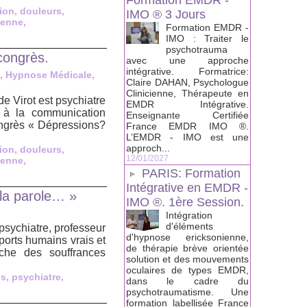
Formation EMDR -
ion
,
douleurs
,
IMO ® 3 Jours
ienne
,
Formation EMDR -
IMO : Traiter le
psychotrauma
congrès.
avec une approche
intégrative. Formatrice:
, Hypnose Médicale,
Claire DAHAN, Psychologue
Clinicienne, Thérapeute en
 Virot est psychiatre
EMDR Intégrative.
 à la communication
Enseignante Certifiée
ongrès « Dépressions?
France EMDR IMO ®.
L’EMDR - IMO est une
approch...
ion
,
douleurs
,
12/01/2027
ienne
,
PARIS: Formation
Intégrative en EMDR -
 la parole… »
IMO ®. 1ère Session.
Intégration
d'éléments
psychiatre, professeur
d'hypnose ericksonienne,
ports humains vrais et
de thérapie brève orientée
oche des souffrances
solution et des mouvements
oculaires de types EMDR,
es
,
psychiatre
,
dans le cadre du
psychotraumatisme. Une
formation labellisée France