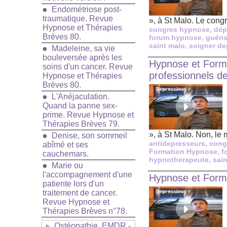
Endométriose post-
traumatique. Revue
», à St Malo. Le cong
Hypnose et Thérapies
congres hypnose
,
dép
Brèves 80.
forum hypnose
,
guéri
saint malo
,
soigner de
Madeleine, sa vie
bouleversée après les
Hypnose et Forma
soins d'un cancer. Revue
professionnels de
Hypnose et Thérapies
Brèves 80.
L'Anéjaculation.
Quand la panne sex-
prime. Revue Hypnose et
Thérapies Brèves 79.
», à St Malo. Non, le 
Denise, son sommeil
antidepresseurs
,
cong
abîmé et ses
Formation Hypnose
,
f
cauchemars.
hypnotherapeute
,
sai
Marie ou
l'accompagnement d'une
Hypnose et Forma
patiente lors d'un
traitement de cancer.
Revue Hypnose et
Thérapies Brèves n°78.
Ostéopathie, EMDR -