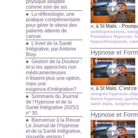
physique adaptée
comme soin de soi.
La réflexologie, une
pratique complémentaire
pour gérer le stress des
», à St Malo. - Pourquo
patients atteints de
antidepresseurs
,
cong
cancer.
Formation Hypnose
,
f
hypnotherapeute
,
sai
L’éveil de la Santé
Intégrative, par Antoine
Hypnose et Forma
Bioy.
Gestion de la Douleur :
et si les approches non
médicamenteuses
n’étaient plus une option,
mais une
», à St Malo. C’est ce 
exigence d'intégration?
congres hypnose
,
dép
Sommaire du Journal
forum hypnose
,
guéri
de l'Hypnose et de la
saint malo
,
soigner de
Santé Intégrative 2025/1
n° 30.
Hypnose et Format
Bienvenue à la Revue
Le Journal de l'Hypnose
et de la Santé Intégrative,
nouvelle version !