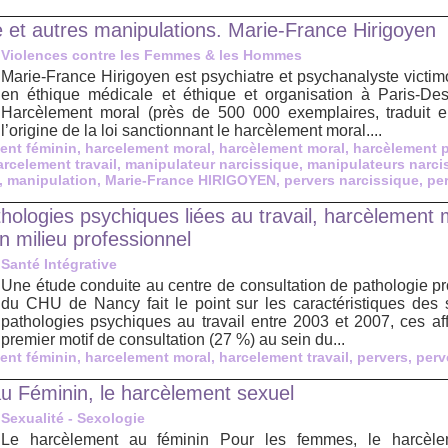
e et autres manipulations. Marie-France Hirigoyen
Violences contre les Femmes & les Hommes
Marie-France Hirigoyen est psychiatre et psychanalyste victi
en éthique médicale et éthique et organisation à Paris-Des
Harcèlement moral (près de 500 000 exemplaires, traduit e
l’origine de la loi sanctionnant le harcèlement moral....
ent féminin
,
harcelement moral
,
harcèlement moral
,
harcèlement 
arcelement travail
,
manipulateur narcissique
,
manipulateurs narci
,
manipulation
,
Marie-France HIRIGOYEN
,
pervers narcissique
,
pe
ologies psychiques liées au travail, harcèlement m
n milieu professionnel
Santé Intégrative
Une étude conduite au centre de consultation de pathologie p
du CHU de Nancy fait le point sur les caractéristiques des
pathologies psychiques au travail entre 2003 et 2007, ces aff
premier motif de consultation (27 %) au sein du...
ent féminin
,
harcelement moral
,
harcelement travail
,
pervers
,
perv
u Féminin, le harcèlement sexuel
Sexualité - Sexologie
Le harcèlement au féminin Pour les femmes, le harcèle