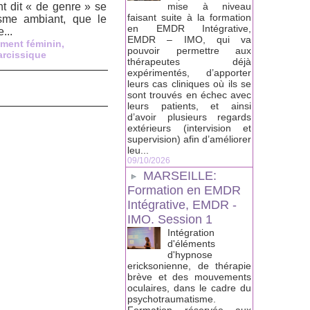
t dit « de genre » se
mise à niveau
faisant suite à la formation
sme ambiant, que le
en EMDR Intégrative,
...
EMDR – IMO, qui va
ement féminin
,
pouvoir permettre aux
arcissique
thérapeutes déjà
expérimentés, d’apporter
leurs cas cliniques où ils se
sont trouvés en échec avec
leurs patients, et ainsi
d’avoir plusieurs regards
extérieurs (intervision et
supervision) afin d’améliorer
leu...
09/10/2026
MARSEILLE:
Formation en EMDR
Intégrative, EMDR -
IMO. Session 1
Intégration
d'éléments
d'hypnose
ericksonienne, de thérapie
brève et des mouvements
oculaires, dans le cadre du
psychotraumatisme.