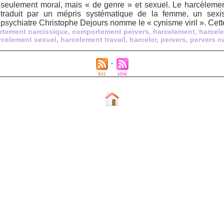
seulement moral, mais « de genre » et sexuel. Le harcèlemen
traduit par un mépris systématique de la femme, un sexi
psychiatre Christophe Dejours nomme le « cynisme viril ». Cette
tement narcissique
,
comportement pervers
,
harcelement
,
harcel
rcelement sexuel
,
harcelement travail
,
harceler
,
pervers
,
pervers n