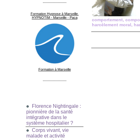
-------------------
Formation Hypnose à Marseille.
HYPNOTIM - Marseille - Paca
comportement
,
compor
harcèlement moral
,
ha
Formation à Marseille
-------------------
Florence Nightingale :
pionnière de la santé
intégrative dans le
système hospitalier ?
Corps vivant, vie
malade et activité