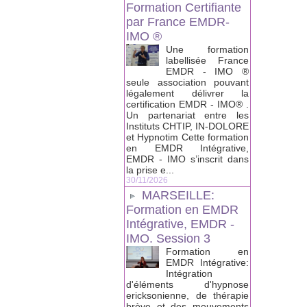
Formation Certifiante
par France EMDR-
IMO ®
Une formation
labellisée France
EMDR - IMO ®
seule association pouvant
légalement délivrer la
certification EMDR - IMO® .
Un partenariat entre les
Instituts CHTIP, IN-DOLORE
et Hypnotim Cette formation
en EMDR Intégrative,
EMDR - IMO s’inscrit dans
la prise e...
30/11/2026
MARSEILLE:
Formation en EMDR
Intégrative, EMDR -
IMO. Session 3
Formation en
EMDR Intégrative:
Intégration
d'éléments d'hypnose
ericksonienne, de thérapie
brève et des mouvements