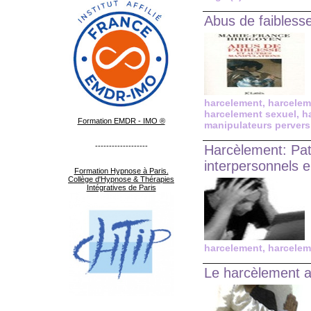
Abus de faibless
harcelement
,
harcelem
harcelement sexuel
,
h
Formation EMDR - IMO ®
manipulateurs pervers
-------------------
Harcèlement: Path
interpersonnels e
Formation Hypnose à Paris.
Collège d'Hypnose & Thérapies
Intégratives de Paris
harcelement
,
harcelem
Le harcèlement a