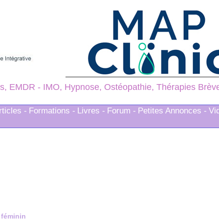
s, EMDR - IMO, Hypnose, Ostéopathie, Thérapies Brèves
rticles -
Formations -
Livres -
Forum -
Petites Annonces -
Vi
 féminin