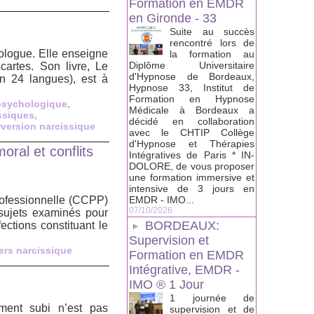
Formation en EMDR
en Gironde - 33
Suite au succès
rencontré lors de
mologue. Elle enseigne
la formation au
Diplôme Universitaire
cartes. Son livre, Le
d'Hypnose de Bordeaux,
n 24 langues), est à
Hypnose 33, Institut de
Formation en Hypnose
psychologique
,
Médicale à Bordeaux a
ssiques
,
décidé en collaboration
rversion narcissique
avec le CHTIP Collège
d'Hypnose et Thérapies
oral et conflits
Intégratives de Paris * IN-
DOLORE, de vous proposer
une formation immersive et
intensive de 3 jours en
rofessionnelle (CCPP)
EMDR - IMO...
07/10/2026
 sujets examinés pour
BORDEAUX:
ections constituant le
Supervision et
ers narcissique
Formation en EMDR
Intégrative, EMDR -
IMO ® 1 Jour
1 journée de
ment subi n’est pas
supervision et de