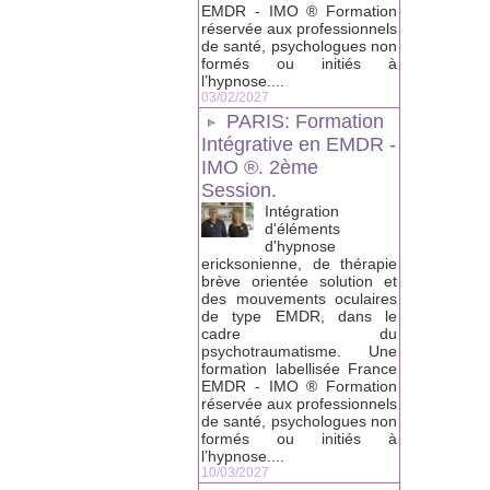
EMDR - IMO ® Formation
réservée aux professionnels
de santé, psychologues non
formés ou initiés à
l’hypnose....
03/02/2027
PARIS: Formation
Intégrative en EMDR -
IMO ®. 2ème
Session.
Intégration
d'éléments
d'hypnose
ericksonienne, de thérapie
brève orientée solution et
des mouvements oculaires
de type EMDR, dans le
cadre du
psychotraumatisme. Une
formation labellisée France
EMDR - IMO ® Formation
réservée aux professionnels
de santé, psychologues non
formés ou initiés à
l’hypnose....
10/03/2027