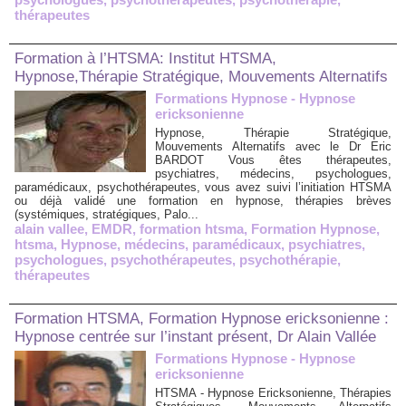
thérapeutes
Formation à l’HTSMA: Institut HTSMA,
Hypnose,Thérapie Stratégique, Mouvements Alternatifs
Formations Hypnose - Hypnose
ericksonienne
Hypnose, Thérapie Stratégique,
Mouvements Alternatifs avec le Dr Eric
BARDOT Vous êtes thérapeutes,
psychiatres, médecins, psychologues,
paramédicaux, psychothérapeutes, vous avez suivi l’initiation HTSMA
ou déjà validé une formation en hypnose, thérapies brèves
(systémiques, stratégiques, Palo...
alain vallee
,
EMDR
,
formation htsma
,
Formation Hypnose
,
htsma
,
Hypnose
,
médecins
,
paramédicaux
,
psychiatres
,
psychologues
,
psychothérapeutes
,
psychothérapie
,
thérapeutes
Formation HTSMA, Formation Hypnose ericksonienne :
Hypnose centrée sur l’instant présent, Dr Alain Vallée
Formations Hypnose - Hypnose
ericksonienne
HTSMA - Hypnose Ericksonienne, Thérapies