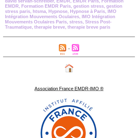
david servan-schreiber
,
EMDR
,
EMDR Paris
,
Formation
EMDR
,
Formation EMDR Paris
,
gestion stress
,
gestion
stress paris
,
htsma
,
Hypnose
,
Hypnose à Paris
,
IMO
Intégration Mouvements Oculaires
,
IMO Intégration
Mouvements Oculaires Paris
,
stress
,
Stress Post-
Traumatique
,
therapie breve
,
therapie breve paris
Association France EMDR-IMO ®