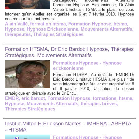
Stratégiques, Mouvements Alternatifs
Formation Hypnose Eicksonienne, Dr Alain
Vallée L’Institut HTSMA a le plaisir de vous
informer qu’un Atelier est organisé les 6 et 7 février 2010, Hypnose
centrée sur l’instant présent...
Alain Vallé
,
formation htsma
,
Formation Hypnose
,
htsma
,
Hypnose
,
Hypnose Ericksonienne
,
Mouvements Alternatifs
,
thérapeutes
,
Thérapies Stratégiques
Formation HTSMA, Dr Eric Bardot: Hypnose, Thérapies
Stratégiques, Mouvements Alternatifs
Formations Hypnose - Hypnose
ericksonienne
Formation HTSMA, Au delà de l'EMDR Dr
Eric Bardot L’Institut HTSMA a le plaisir de
vous informer qu’un Atelier est organisé les 8
et 9 janvier 2010, Utilisation du dessin
stratégique en thérapie avec le Dr Eric...
EMDR
,
eric bardot
,
Formation Hypnose
,
formations
,
htsma
,
Hypnose
,
Mouvements Alternatifs
,
thérapies brèves
,
Thérapies Stratégiques
Institut Milton H.Erickson Nantes - IMHENA - AREPTA
- HTSMA
Formations Hypnose - Hypnose