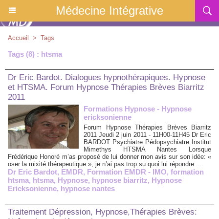
Médecine Intégrative
Accueil
>
Tags
Tags (8) : htsma
Dr Eric Bardot. Dialogues hypnothérapiques. Hypnose
et HTSMA. Forum Hypnose Thérapies Brèves Biarritz
2011
Formations Hypnose - Hypnose
ericksonienne
Forum Hypnose Thérapies Brèves Biarritz
2011 Jeudi 2 juin 2011 - 11H00-11H45 Dr Eric
BARDOT Psychiatre Pédopsychiatre Institut
Mimethys HTSMA Nantes Lorsque
Frédérique Honoré m’as proposé de lui donner mon avis sur son idée: «
oser la mixité thérapeutique », je n’ai pas trop su quoi lui répondre ....
Dr Eric Bardot
,
EMDR
,
Formation EMDR - IMO
,
formation
htsma
,
htsma
,
Hypnose
,
hypnose biarritz
,
Hypnose
Ericksonienne
,
hypnose nantes
Traitement Dépression, Hypnose,Thérapies Brèves: