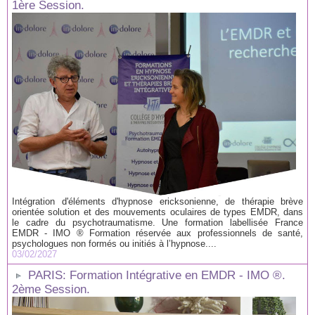
1ère Session.
Intégration d'éléments d'hypnose ericksonienne, de thérapie brève
orientée solution et des mouvements oculaires de types EMDR, dans
le cadre du psychotraumatisme. Une formation labellisée France
EMDR - IMO ® Formation réservée aux professionnels de santé,
psychologues non formés ou initiés à l’hypnose....
03/02/2027
PARIS: Formation Intégrative en EMDR - IMO ®.
2ème Session.