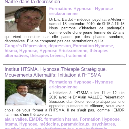
Naître dans la dépression
Formations Hypnose - Hypnose
ericksonienne
Dr Eric Bardot – médecin psychiatre Atelier –
samedi 18 septembre 2010, de 9h15 à 11h15
Nous partirons d’histoires de patient(e)s
comme celle d’une jeune femme de 25 ans
qui vient consulter car elle passe par des phases sombres,
dépressives. Elle ne comprend pas ces perturbations qui la...
Congrès Dépression
,
dépression
,
Formation Hypnose
,
htsma
,
Hypnose
,
Hypnose Ericksonienne
,
thérapies
alternatives
,
thérapies brèves
,
traitement
Institut HTSMA, Hypnose,Thérapie Stratégique,
Mouvements Alternatifs: Initiation à l’HTSMA
Formations Hypnose - Hypnose
ericksonienne
« Initiation à l’HTSMA » les 11 et 12 juin
2010 avec le Dr Alain VALLEE Présentation
Soucieux d’améliorer votre pratique par une
approche puissante et efficace, vous avez
choisi de vous former à l’HTSMA. Il ne s’agit pas, comme l’EMDR
l’affirme, d’une thérapie en...
alain vallee
,
EMDR
,
formation htsma
,
Formation Hypnose
,
htsma
,
Hypnose
,
médecins
,
paramédicaux
,
psychiatres
,
psychologues
,
psychothérapeutes
,
psychothérapie
,