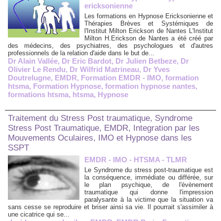
ericksonienne
Les formations en Hypnose Ericksonienne et
Thérapies Brèves et Systémiques de
l'Institut Milton Erickson de Nantes L'Institut
Milton H.Erickson de Nantes a été créé par
des médecins, des psychiatres, des psychologues et d'autres
professionnels de la relation d'aide dans le but de...
Dr Alain Vallée
,
Dr Eric Bardot
,
Dr Julien Betbeze
,
Dr
Olivier Le Rendu
,
Dr Wilfrid Matrineau
,
Dr Yves
Doutrelugne
,
EMDR
,
Formation EMDR - IMO
,
formation
htsma
,
Formation Hypnose
,
formation hypnose nantes
,
formations htsma
,
htsma
,
Hypnose
Traitement du Stress Post traumatique, Syndrome
Stress Post Traumatique, EMDR, Integration par les
Mouvements Oculaires, IMO et Hypnose dans les
SSPT
EMDR - IMO - HTSMA - TLMR
Le Syndrome du stress post-traumatique est
la conséquence, immédiate ou différée, sur
le plan psychique, de l'évènement
traumatique qui donne l'impression
paralysante à la victime que la situation va
sans cesse se reproduire et briser ainsi sa vie. Il pourrait s'assimiler à
une cicatrice qui se...