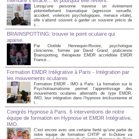
mémoire s’efface… et pourquoi elle revient.
Lorsqu’une personne traverse un événement
potentiellement traumatique (agression sexuelle,
accident, violences psychologiques, menace vitale),
elle s’attend souvent à garder un souvenir précis de
c...
BRAINSPOTTING: trouver le point oculaire qui
apaise.
Par Clotilde Hennequin-Rivoire, psychologue
clinicienne, formée par David Grand, praticienne
Brainspotting, thérapeute EMDR accréditée EMDR
France....
Formation EMDR Intégrative à Paris - Intégration par
les mouvements oculaires
Formation EMDR - IMO à Paris: La formation sur le
Psychotraumatisme permet l’apprentissage des
mouvements oculaires alternatifs de type EMDR,
IMO, leur intégration dans l’hypnose éricksonienne et
l...
Congrès Hypnose à Paris. 6 interventions de notre
équipe de formation en Hypnose et EMDR Intégrative,
IMO.
C’est encore avec une certaine fierté qu’une partie de
notre équipe de formation CHTIP et In-Dolore va