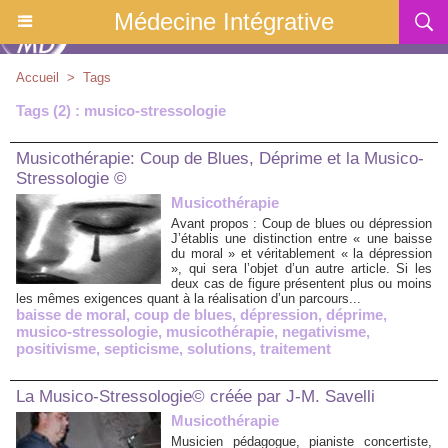
Médecine Intégrative
Accueil
>
Tags
Tags (2) : musico-stressologie
Musicothérapie: Coup de Blues, Déprime et la Musico-
Stressologie ©
Musicothérapie
Avant propos : Coup de blues ou dépression
J’établis une distinction entre « une baisse
du moral » et véritablement « la dépression
», qui sera l’objet d’un autre article. Si les
deux cas de figure présentent plus ou moins
les mêmes exigences quant à la réalisation d’un parcours...
baisse de moral
,
coup de blues
,
dépression
,
déprime
,
musico-stressologie
,
musicothérapie
,
negativisme
,
positivisme
,
septicisme
,
solutions
,
traitement
La Musico-Stressologie© créée par J-M. Savelli
Musicothérapie
Musicien pédagogue, pianiste concertiste,