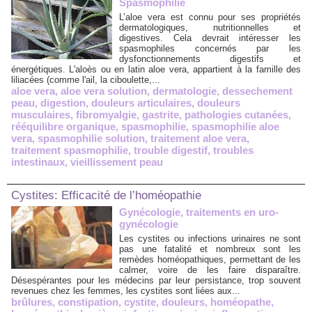
Spasmophilie
L’aloe vera est connu pour ses propriétés
dermatologiques, nutritionnelles et
digestives. Cela devrait intéresser les
spasmophiles concernés par les
dysfonctionnements digestifs et
énergétiques. L'aloès ou en latin aloe vera, appartient à la famille des
liliacées (comme l'ail, la ciboulette,...
aloe vera
,
aloe vera solution
,
dermatologie
,
dessechement
peau
,
digestion
,
douleurs articulaires
,
douleurs
musculaires
,
fibromyalgie
,
gastrite
,
pathologies cutanées
,
rééquilibre organique
,
spasmophilie
,
spasmophilie aloe
vera
,
spasmophilie solution
,
traitement aloe vera
,
traitement spasmophilie
,
trouble digestif
,
troubles
intestinaux
,
vieillissement peau
Cystites: Efficacité de l’homéopathie
Gynécologie, traitements en uro-
gynécologie
Les cystites ou infections urinaires ne sont
pas une fatalité et nombreux sont les
remèdes homéopathiques, permettant de les
calmer, voire de les faire disparaître.
Désespérantes pour les médecins par leur persistance, trop souvent
revenues chez les femmes, les cystites sont liées aux...
brûlures
,
constipation
,
cystite
,
douleurs
,
homéopathe
,