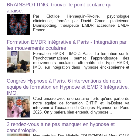
BRAINSPOTTING: trouver le point oculaire qui
apaise.
Par Clotilde Hennequin-Rivoire, psychologue
clinicienne, formée par David Grand, praticienne
Brainspotting, thérapeute EMDR accréditée EMDR
France....
Formation EMDR Intégrative à Paris - Intégration par
les mouvements oculaires
Formation EMDR - IMO à Paris: La formation sur le
Psychotraumatisme permet l’apprentissage des
mouvements oculaires alternatifs de type EMDR,
IMO, leur intégration dans l’hypnose éricksonienne et
l...
Congrès Hypnose à Paris. 6 interventions de notre
équipe de formation en Hypnose et EMDR Intégrative,
IMO.
C’est encore avec une certaine fierté qu’une partie de
notre équipe de formation CHTIP et In-Dolore va
intervenir à l’occasion du Congrès Hypnose de Paris
2025. On y parlera bien entendu d’hypnose...
2 rendez-vous à ne pas manquer en hypnose et
cancérologie.
Nos amis les Drs Michèle FOURCHON et Marc GALY