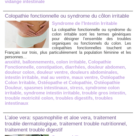
vidange intestinale
Colopathie fonctionnelle ou syndrome du côlon irritable
Syndrome de l'Intestin Irritable
La colopathie fonctionnelle ou syndrome du
colon irritable sont les termes génériques
pour désigner l’ensemble des troubles
organiques ou fonctionnels du colon. Les
colopathies fonctionnelles touchent un
Français sur trois, plus particulièrement la population féminine et les
personnes...
anxiété
,
ballonnements
,
colon irritable
,
Colopathie
Fonctionnelle
,
constipation
,
diarrhées
,
douleur abdomen
,
douleur colon
,
douleur ventre
,
douleurs abdominales
,
intestin irritable
,
mal au ventre
,
maux ventre
,
Ostéopathe
Colon Irritable
,
Ostéopathe et Colopathie
,
Ostéopathie
Douleur
,
spasmes intestinaux
,
stress
,
syndrome colon
irritable
,
syndrome intestin irritable
,
trouble gros intestin
,
trouble motricité colon
,
troubles digestifs
,
troubles
intestinaux
L’aloe vera: spasmophilie et aloe vera, traitement
trouble dermatologique, traitement trouble nutritionnel,
traitement trouble digestif