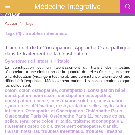
Médecine Intégrative
Accueil
>
Tags
Tags (4) : troubles intestinaux
Traitement de la Constipation : Approche Ostéopathique
dans le traitement de la Constipation
Syndrome de l'Intestin Irritable
La constipation est un ralentissement du transit des intestins
s'associant à une diminution de la quantité de selles émises, un retard
à la défécation (vidange intestinale), une consistance anormale et une
difficulté à l'expulsion. Médicalement parlant, il y a constipation lorsque
les selles sont...
colon
,
colon osteopathie
,
constipation
,
constipation bébé
,
constipation nourrisson
,
constipation osteopathie
,
constipation remède
,
constipation solution
,
constipation
symptomes
,
défécation
,
déshydratation selles
,
hydratation
,
intestins
,
Ostéopathe et Constipation
,
Ostéopathe Paris
,
Ostéopathe Paris 04
,
Ostéopathe Paris 11
,
paresse colon
,
selles
,
syndrome colon irritable
,
traitement constipation
,
traitement osteo colon
,
traitement osteopathe
,
transit
,
transit intestinal
,
troubles intestinaux
,
troubles intestins
,