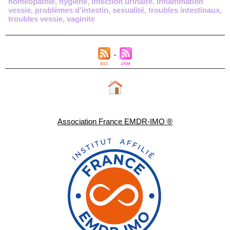
homéopathie
,
hygiène
,
infection urinaire
,
inflammation
vessie
,
problèmes d'intestin
,
sexualité
,
troubles intestinaux
,
troubles vessie
,
vaginite
Association France EMDR-IMO ®