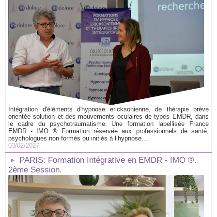
Intégration d'éléments d'hypnose ericksonienne, de thérapie brève
orientée solution et des mouvements oculaires de types EMDR, dans
le cadre du psychotraumatisme. Une formation labellisée France
EMDR - IMO ® Formation réservée aux professionnels de santé,
psychologues non formés ou initiés à l’hypnose....
03/02/2027
PARIS: Formation Intégrative en EMDR - IMO ®.
2ème Session.