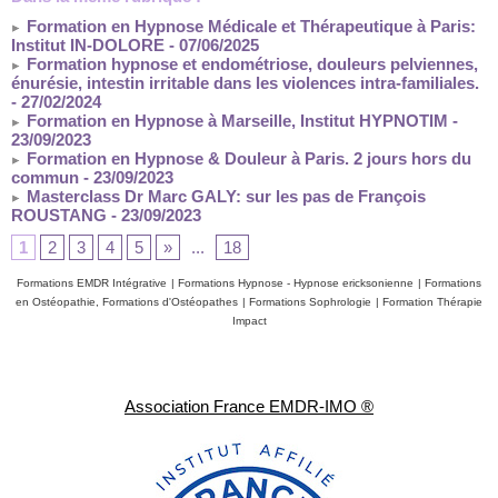
Formation en Hypnose Médicale et Thérapeutique à Paris:
Institut IN-DOLORE
- 07/06/2025
Formation hypnose et endométriose, douleurs pelviennes,
énurésie, intestin irritable dans les violences intra-familiales.
- 27/02/2024
Formation en Hypnose à Marseille, Institut HYPNOTIM
-
23/09/2023
Formation en Hypnose & Douleur à Paris. 2 jours hors du
commun
- 23/09/2023
Masterclass Dr Marc GALY: sur les pas de François
ROUSTANG
- 23/09/2023
1
2
3
4
5
»
...
18
Formations EMDR Intégrative
|
Formations Hypnose - Hypnose ericksonienne
|
Formations
en Ostéopathie, Formations d'Ostéopathes
|
Formations Sophrologie
|
Formation Thérapie
Impact
Association France EMDR-IMO ®