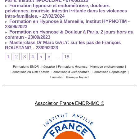
Paris: Institut IN-DOLORE
- 07/06/2025
Formation hypnose et endométriose, douleurs
pelviennes, énurésie, intestin irritable dans les violences
intra-familiales.
- 27/02/2024
Formation en Hypnose à Marseille, Institut HYPNOTIM
-
23/09/2023
Formation en Hypnose & Douleur à Paris. 2 jours hors du
commun
- 23/09/2023
Masterclass Dr Marc GALY: sur les pas de François
ROUSTANG
- 23/09/2023
1
2
3
4
5
»
...
18
Formations EMDR Intégrative
|
Formations Hypnose - Hypnose ericksonienne
|
Formations en Ostéopathie, Formations d'Ostéopathes
|
Formations Sophrologie
|
Formation Thérapie Impact
Association France EMDR-IMO ®