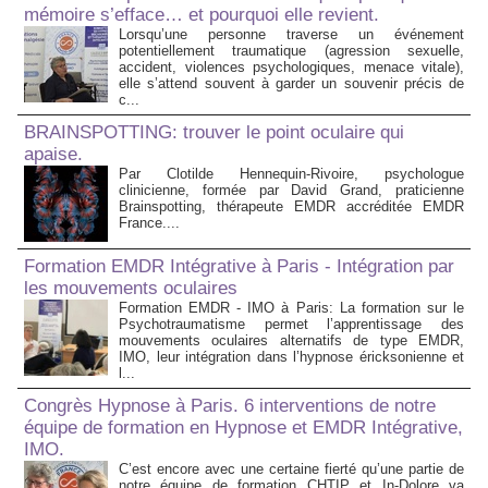
mémoire s’efface… et pourquoi elle revient.
Lorsqu’une personne traverse un événement
potentiellement traumatique (agression sexuelle,
accident, violences psychologiques, menace vitale),
elle s’attend souvent à garder un souvenir précis de
c...
BRAINSPOTTING: trouver le point oculaire qui
apaise.
Par Clotilde Hennequin-Rivoire, psychologue
clinicienne, formée par David Grand, praticienne
Brainspotting, thérapeute EMDR accréditée EMDR
France....
Formation EMDR Intégrative à Paris - Intégration par
les mouvements oculaires
Formation EMDR - IMO à Paris: La formation sur le
Psychotraumatisme permet l’apprentissage des
mouvements oculaires alternatifs de type EMDR,
IMO, leur intégration dans l’hypnose éricksonienne et
l...
Congrès Hypnose à Paris. 6 interventions de notre
équipe de formation en Hypnose et EMDR Intégrative,
IMO.
C’est encore avec une certaine fierté qu’une partie de
notre équipe de formation CHTIP et In-Dolore va