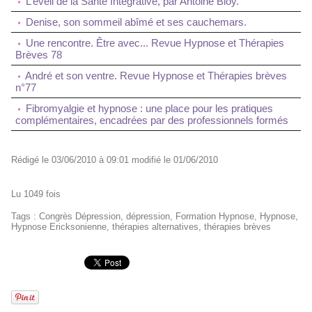
L’éveil de la Santé Intégrative, par Antoine Bioy.
Denise, son sommeil abîmé et ses cauchemars.
Une rencontre. Être avec... Revue Hypnose et Thérapies
Brèves 78
André et son ventre. Revue Hypnose et Thérapies brèves
n°77
Fibromyalgie et hypnose : une place pour les pratiques
complémentaires, encadrées par des professionnels formés
Rédigé le 03/06/2010 à 09:01 modifié le 01/06/2010
Lu 1049 fois
Tags
:
Congrès Dépression
,
dépression
,
Formation Hypnose
,
Hypnose
,
Hypnose Ericksonienne
,
thérapies alternatives
,
thérapies brèves