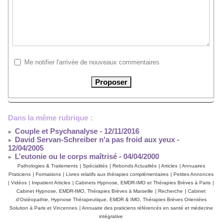
Me notifier l'arrivée de nouveaux commentaires
Dans la même rubrique :
Couple et Psychanalyse
- 12/11/2016
David Servan-Schreiber n'a pas froid aux yeux
-
12/04/2005
L’eutonie ou le corps maîtrisé
- 04/04/2000
Pathologies & Traitements
|
Spécialités
|
Rebonds Actualités
|
Articles
|
Annuaires
Praticiens
|
Formations
|
Livres relatifs aux thérapies complémentaires
|
Petites Annonces
|
Vidéos
|
Impatient Articles
|
Cabinets Hypnose, EMDR-IMO et Thérapies Brèves à Paris
|
Cabinet Hypnose, EMDR-IMO, Thérapies Brèves à Marseille
|
Recherche
|
Cabinet
d'Ostéopathie, Hypnose Thérapeutique, EMDR & IMO, Thérapies Brèves Orientées
Solution à Paris et Vincennes
|
Annuaire des praticiens référencés en santé et médecine
intégrative