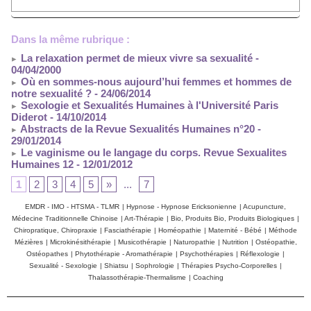
Dans la même rubrique :
La relaxation permet de mieux vivre sa sexualité
-
04/04/2000
Où en sommes-nous aujourd’hui femmes et hommes de
notre sexualité ?
- 24/06/2014
Sexologie et Sexualités Humaines à l'Université Paris
Diderot
- 14/10/2014
Abstracts de la Revue Sexualités Humaines n°20
-
29/01/2014
Le vaginisme ou le langage du corps. Revue Sexualites
Humaines 12
- 12/01/2012
1
2
3
4
5
»
...
7
EMDR - IMO - HTSMA - TLMR
|
Hypnose - Hypnose Ericksonienne
|
Acupuncture,
Médecine Traditionnelle Chinoise
|
Art-Thérapie
|
Bio, Produits Bio, Produits Biologiques
|
Chiropratique, Chiropraxie
|
Fasciathérapie
|
Homéopathie
|
Maternité - Bébé
|
Méthode
Mézières
|
Microkinésithérapie
|
Musicothérapie
|
Naturopathie
|
Nutrition
|
Ostéopathie,
Ostéopathes
|
Phytothérapie - Aromathérapie
|
Psychothérapies
|
Réflexologie
|
Sexualité - Sexologie
|
Shiatsu
|
Sophrologie
|
Thérapies Psycho-Corporelles
|
Thalassothérapie-Thermalisme
|
Coaching