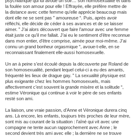
psychiatrique qui lui avoue un soir… son homosexualité et dans
la foulée son amour pour elle ! Effrayée, elle préfère mettre de
la distance avec cette femme qu’elle apprécie beaucoup mais
dont elle ne se sent pas ” amoureuse “. Puis, après avoir
réfléchi, elle décide de céder à ses avances et de se laisser
aimer. ” J’ai alors découvert que faire l’amour avec une femme
était juste ce qu’il me fallait. J’ai eu le sentiment d’être reconnue
dans mon entier, d’être comprise, aimée pour moi-même. J’ai
connu un grand bonheur orgasmique “, avoue-t-elle, en se
reconnaissant finalement elle-aussi homosexuelle.
Un an à peine s’est écoulé depuis la découverte par Roland de
son homosexualité, pendant lequel celui-ci a eu des amants,
fréquenté les lieux de drague gay. ” La sexualité physique est
plus exigeante chez les hommes homosexuels, mais
affectivement c’est souvent la grande misère et la solitude “,
estime Véronique qui continue à voir le père de ses enfants
resté son ami.
La liaison, une vraie passion, d’Anne et Véronique durera cinq
ans. Là encore, les enfants, toujours très proches de leur mère,
sont mis au courant de la situation : l’aîné qui vit avec une
compagne ne tente aucun rapprochement avec Anne ; le
second devient très ami avec elle ; la dernière ne se trouve