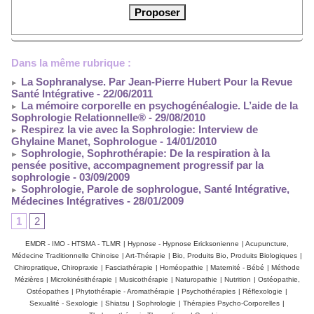
Dans la même rubrique :
La Sophranalyse. Par Jean-Pierre Hubert Pour la Revue
Santé Intégrative
- 22/06/2011
La mémoire corporelle en psychogénéalogie. L’aide de la
Sophrologie Relationnelle®
- 29/08/2010
Respirez la vie avec la Sophrologie: Interview de
Ghylaine Manet, Sophrologue
- 14/01/2010
Sophrologie, Sophrothérapie: De la respiration à la
pensée positive, accompagnement progressif par la
sophrologie
- 03/09/2009
Sophrologie, Parole de sophrologue, Santé Intégrative,
Médecines Intégratives
- 28/01/2009
1
2
EMDR - IMO - HTSMA - TLMR
|
Hypnose - Hypnose Ericksonienne
|
Acupuncture,
Médecine Traditionnelle Chinoise
|
Art-Thérapie
|
Bio, Produits Bio, Produits Biologiques
|
Chiropratique, Chiropraxie
|
Fasciathérapie
|
Homéopathie
|
Maternité - Bébé
|
Méthode
Mézières
|
Microkinésithérapie
|
Musicothérapie
|
Naturopathie
|
Nutrition
|
Ostéopathie,
Ostéopathes
|
Phytothérapie - Aromathérapie
|
Psychothérapies
|
Réflexologie
|
Sexualité - Sexologie
|
Shiatsu
|
Sophrologie
|
Thérapies Psycho-Corporelles
|