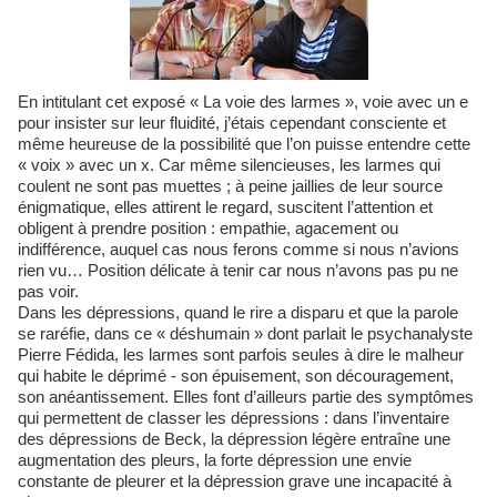
En intitulant cet exposé « La voie des larmes », voie avec un e
pour insister sur leur fluidité, j’étais cependant consciente et
même heureuse de la possibilité que l’on puisse entendre cette
« voix » avec un x. Car même silencieuses, les larmes qui
coulent ne sont pas muettes ; à peine jaillies de leur source
énigmatique, elles attirent le regard, suscitent l’attention et
obligent à prendre position : empathie, agacement ou
indifférence, auquel cas nous ferons comme si nous n’avions
rien vu… Position délicate à tenir car nous n’avons pas pu ne
pas voir.
Dans les dépressions, quand le rire a disparu et que la parole
se raréfie, dans ce « déshumain » dont parlait le psychanalyste
Pierre Fédida, les larmes sont parfois seules à dire le malheur
qui habite le déprimé - son épuisement, son découragement,
son anéantissement. Elles font d’ailleurs partie des symptômes
qui permettent de classer les dépressions : dans l’inventaire
des dépressions de Beck, la dépression légère entraîne une
augmentation des pleurs, la forte dépression une envie
constante de pleurer et la dépression grave une incapacité à